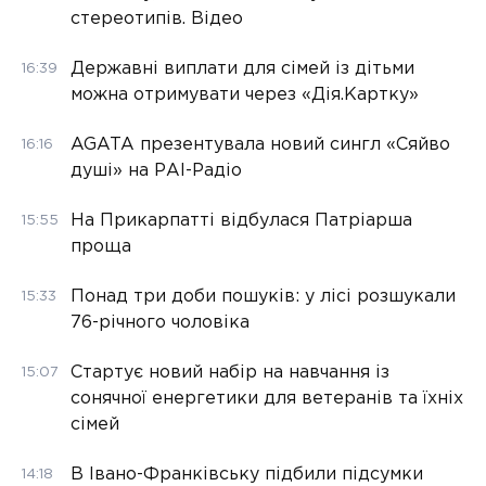
стереотипів. Відео
Державні виплати для сімей із дітьми
16:39
можна отримувати через «Дія.Картку»
AGATA презентувала новий сингл «Сяйво
16:16
душі» на РАІ-Радіо
На Прикарпатті відбулася Патріарша
15:55
проща
Понад три доби пошуків: у лісі розшукали
15:33
76-річного чоловіка
Стартує новий набір на навчання із
15:07
сонячної енергетики для ветеранів та їхніх
сімей
В Івано-Франківську підбили підсумки
14:18