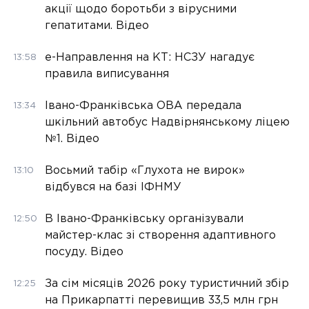
акції щодо боротьби з вірусними
гепатитами. Відео
е-Направлення на КТ: НСЗУ нагадує
13:58
правила виписування
Івано-Франківська ОВА передала
13:34
шкільний автобус Надвірнянському ліцею
№1. Відео
Восьмий табір «Глухота не вирок»
13:10
відбувся на базі ІФНМУ
В Івано-Франківську організували
12:50
майстер-клас зі створення адаптивного
посуду. Відео
За сім місяців 2026 року туристичний збір
12:25
на Прикарпатті перевищив 33,5 млн грн