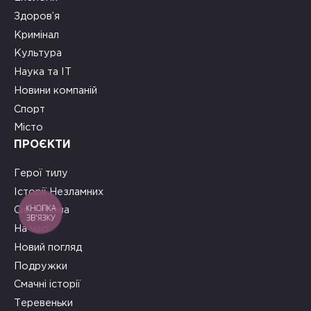
Здоров’я
Кримінал
Культура
Наука та ІТ
Новини компаній
Спорт
Місто
ПРОЄКТИ
Герої тилу
Історії Незламних
Сила слова
КНОПКА
ЗВ'ЯЗКУ
На часі
Новий погляд
Подружки
Смачні історії
Теревеньки