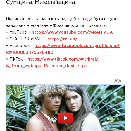
Сумщина, Миколаївщина.
Підписуйтеся на наші канали, щоб завжди бути в курсі
важливих новин Івано-Франківська та Прикарпаття.
• YouTube –
https://www.youtube.com/@RAITVUA
• Сайт ТРК «РАІ» –
https://rai.ua/
• Facebook –
https://www.facebook.com/profile.php?
id=100063475576480
• TikTok –
https://www.tiktok.com/@trkrai?
is_from_webapp=1&sender_device=pc