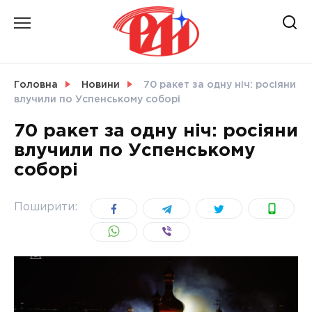
Skip
to
content
НОВИНИ
Головна
Новини
70 ракет за одну ніч: росіяни
влучили по Успенському соборі
СВІТ
70 ракет за одну ніч: росіяни
влучили по Успенському
соборі
УКРАЇНА
Поширити: