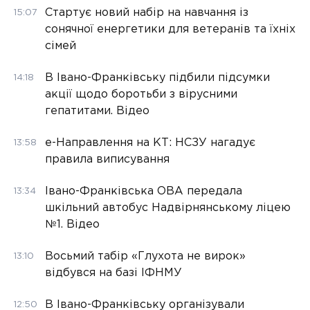
Стартує новий набір на навчання із
15:07
сонячної енергетики для ветеранів та їхніх
сімей
В Івано-Франківську підбили підсумки
14:18
акції щодо боротьби з вірусними
гепатитами. Відео
е-Направлення на КТ: НСЗУ нагадує
13:58
правила виписування
Івано-Франківська ОВА передала
13:34
шкільний автобус Надвірнянському ліцею
№1. Відео
Восьмий табір «Глухота не вирок»
13:10
відбувся на базі ІФНМУ
В Івано-Франківську організували
12:50