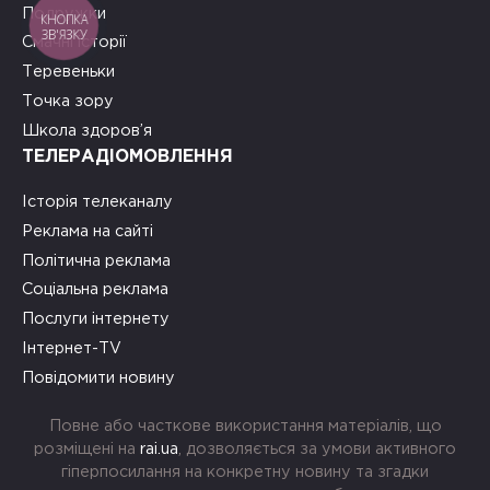
Подружки
КНОПКА
ЗВ'ЯЗКУ
Смачні історії
Теревеньки
Точка зору
Школа здоров’я
ТЕЛЕРАДІОМОВЛЕННЯ
Історія телеканалу
Реклама на сайті
Політична реклама
Соціальна реклама
Послуги інтернету
Інтернет-TV
Повідомити новину
Повне або часткове використання матеріалів, що
розміщені на
rai.ua
, дозволяється за умови активного
гіперпосилання на конкретну новину та згадки