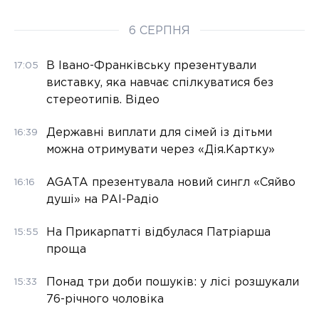
6 СЕРПНЯ
В Івано-Франківську презентували
17:05
виставку, яка навчає спілкуватися без
стереотипів. Відео
Державні виплати для сімей із дітьми
16:39
можна отримувати через «Дія.Картку»
AGATA презентувала новий сингл «Сяйво
16:16
душі» на РАІ-Радіо
На Прикарпатті відбулася Патріарша
15:55
проща
Понад три доби пошуків: у лісі розшукали
15:33
76-річного чоловіка