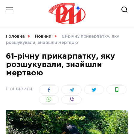
Skip
to
content
НОВИНИ
Головна
Новини
61-річну прикарпатку, яку
розшукували, знайшли мертвою
СВІТ
61-річну прикарпатку, яку
розшукували, знайшли
мертвою
УКРАЇНА
Поширити: