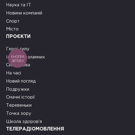
Наука та ІТ
Новини компаній
Спорт
Місто
ПРОЄКТИ
Герої тилу
КНОПКА
Історії Незламних
ЗВ'ЯЗКУ
Сила слова
На часі
Новий погляд
Подружки
Смачні історії
Теревеньки
Точка зору
Школа здоров’я
ТЕЛЕРАДІОМОВЛЕННЯ