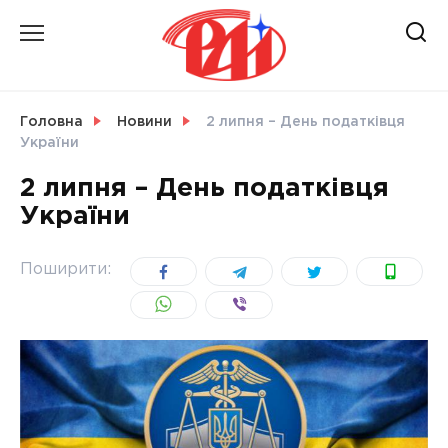
Skip
to
content
НОВИНИ
Головна
Новини
2 липня – День податківця
України
СВІТ
2 липня – День податківця
України
УКРАЇНА
Поширити: