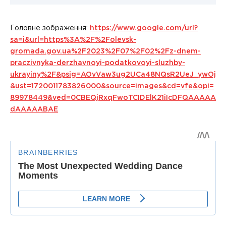
Головне зображення:
https://www.google.com/url?
sa=i&url=https%3A%2F%2Folevsk-
gromada.gov.ua%2F2023%2F07%2F02%2Fz-dnem-
praczivnyka-derzhavnoyi-podatkovoyi-sluzhby-
ukrayiny%2F&psig=AOvVaw3ug2UCa48NQsR2UeJ_ywOj
&ust=1720011783826000&source=images&cd=vfe&opi=
89978449&ved=0CBEQjRxqFwoTCIDElK21iIcDFQAAAAA
dAAAAABAE