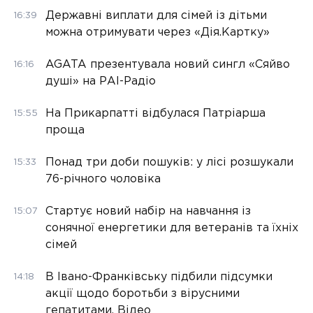
Державні виплати для сімей із дітьми
16:39
можна отримувати через «Дія.Картку»
AGATA презентувала новий сингл «Сяйво
16:16
душі» на РАІ-Радіо
На Прикарпатті відбулася Патріарша
15:55
проща
Понад три доби пошуків: у лісі розшукали
15:33
76-річного чоловіка
Стартує новий набір на навчання із
15:07
сонячної енергетики для ветеранів та їхніх
сімей
В Івано-Франківську підбили підсумки
14:18
акції щодо боротьби з вірусними
гепатитами. Відео