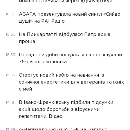
можна отримувати через «Дія.Картку»
AGATA презентувала новий сингл «Сяйво
16:16
душі» на РАІ-Радіо
На Прикарпатті відбулася Патріарша
15:55
проща
Понад три доби пошуків: у лісі розшукали
15:33
76-річного чоловіка
Стартує новий набір на навчання із
15:07
сонячної енергетики для ветеранів та їхніх
сімей
В Івано-Франківську підбили підсумки
14:18
акції щодо боротьби з вірусними
гепатитами. Відео
е-Направлення на КТ: НСЗУ нагадує
13:58