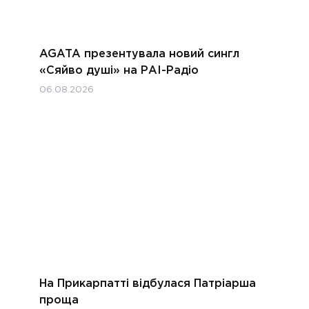
AGATA презентувала новий сингл
«Сяйво душі» на РАІ-Радіо
06.08.2026
На Прикарпатті відбулася Патріарша
проща