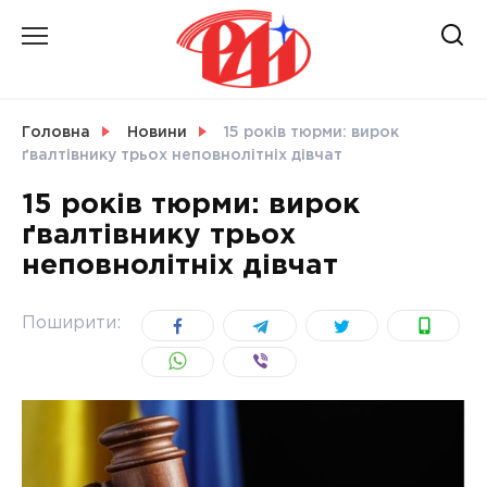
Skip
to
content
НОВИНИ
Головна
Новини
15 років тюрми: вирок
ґвалтівнику трьох неповнолітніх дівчат
СВІТ
15 років тюрми: вирок
ґвалтівнику трьох
неповнолітніх дівчат
УКРАЇНА
Поширити: