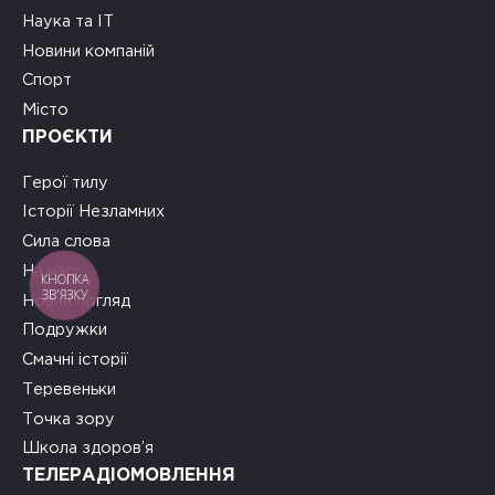
Наука та ІТ
Новини компаній
Спорт
Місто
ПРОЄКТИ
Герої тилу
Історії Незламних
Сила слова
На часі
КНОПКА
ЗВ'ЯЗКУ
Новий погляд
Подружки
Смачні історії
Теревеньки
Точка зору
Школа здоров’я
ТЕЛЕРАДІОМОВЛЕННЯ