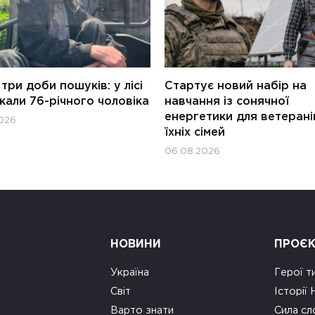
три доби пошуків: у лісі
Стартує новий набір на
али 76-річного чоловіка
навчання із сонячної
енергетики для ветерані
026
їхніх сімей
06.08.2026
НОВИНИ
ПРОЄ
Україна
Герої т
Світ
Історії
Варто знати
Сила сл