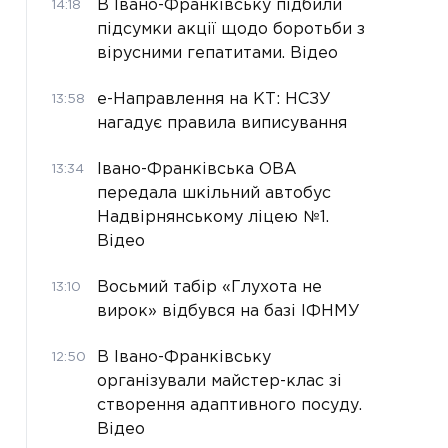
В Івано-Франківську підбили
14:18
підсумки акції щодо боротьби з
вірусними гепатитами. Відео
е-Направлення на КТ: НСЗУ
13:58
нагадує правила виписування
Івано-Франківська ОВА
13:34
передала шкільний автобус
Надвірнянському ліцею №1.
Відео
Восьмий табір «Глухота не
13:10
вирок» відбувся на базі ІФНМУ
В Івано-Франківську
12:50
організували майстер-клас зі
створення адаптивного посуду.
Відео