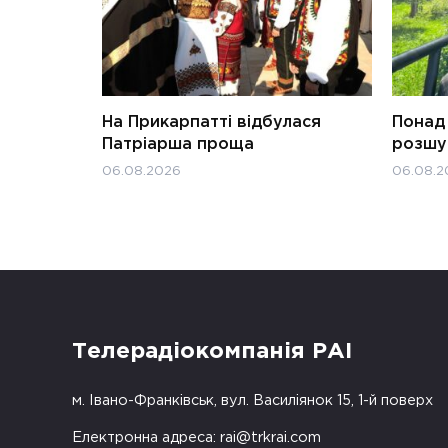
На Прикарпатті відбулася
Понад 
Патріарша проща
розшук
06.08.2026
06.08.2
Телерадіокомпанія РАІ
м. Івано-Франківськ, вул. Василіянок 15, 1-й поверх
Електронна адреса:
rai@trkrai.com