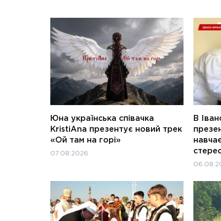
Юна українська співачка
В Іван
KristiAna презентує новий трек
презен
«Ой там на горі»
навчає
стерео
07.08.2026
06.08.2