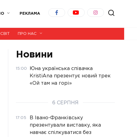
ІО
РЕКЛАМА
СВІТ
ПРО НАС
Новини
Юна українська співачка
15:00
KristiAna презентує новий трек
«Ой там на горі»
6 СЕРПНЯ
В Івано-Франківську
17:05
презентували виставку, яка
навчає спілкуватися без