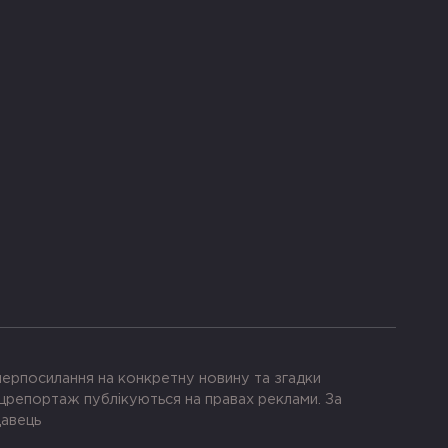
іперпосилання на конкретну новину та згадки
црепортаж публікуються на правах реклами. За
давець