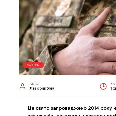
НОВИНИ
АВТОР
НА
Лазорик Яна
1 х
Це свято запроваджено 2014 року н