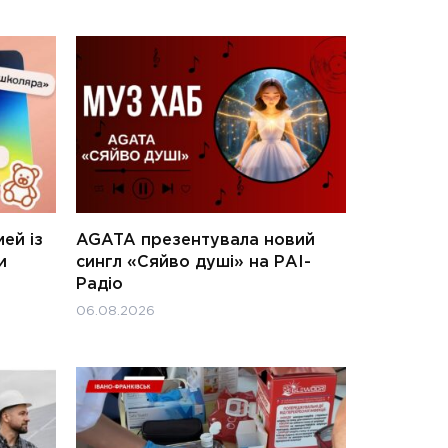
ей із
AGATA презентувала новий
и
сингл «Сяйво душі» на РАІ-
Радіо
06.08.2026