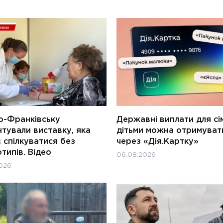
о-Франківську
Державні виплати для сім
тували виставку, яка
дітьми можна отримуват
 спілкуватися без
через «Дія.Картку»
типів. Відео
06.08.2026
026