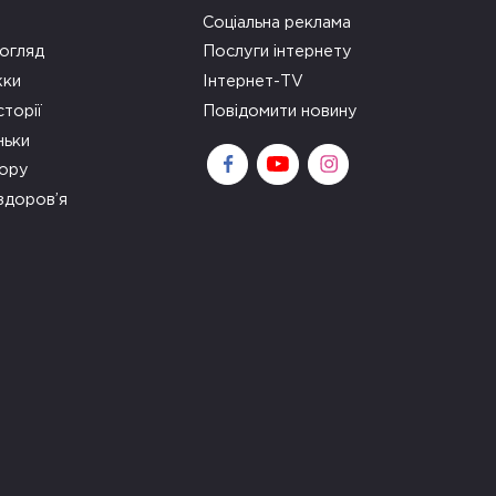
Соціальна реклама
огляд
Послуги інтернету
ки
Інтернет-TV
сторії
Повідомити новину
ньки
зору
здоров’я