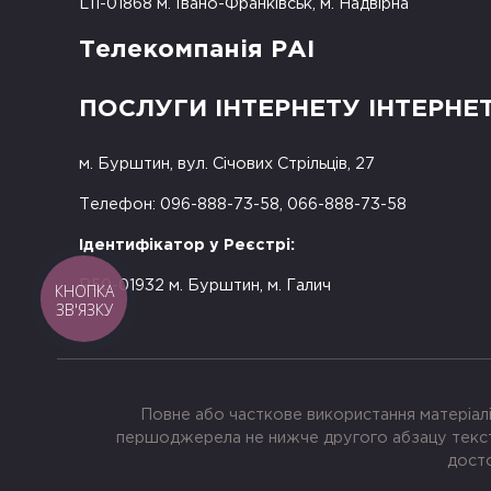
L11-01868 м. Івано-Франківськ, м. Надвірна
Телекомпанія РАІ
ПОСЛУГИ ІНТЕРНЕТУ ІНТЕРНЕ
м. Бурштин, вул. Січових Стрільців, 27
Телефон: 096-888-73-58, 066-888-73-58
Ідентифікатор у Реєстрі:
R50-01932 м. Бурштин, м. Галич
КНОПКА
ЗВ'ЯЗКУ
Повне або часткове використання матеріалі
першоджерела не нижче другого абзацу тексту
досто