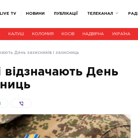
LIVE TV
НОВИНИ
ПУБЛІКАЦІЇ
ТЕЛЕКАНАЛ
РАД
А
КАЛУШ
КОЛОМИЯ
КОСІВ
НАДВІРНА
УКРАЇНА
ачають День захисників і захисниць
і відзначають День
сниць