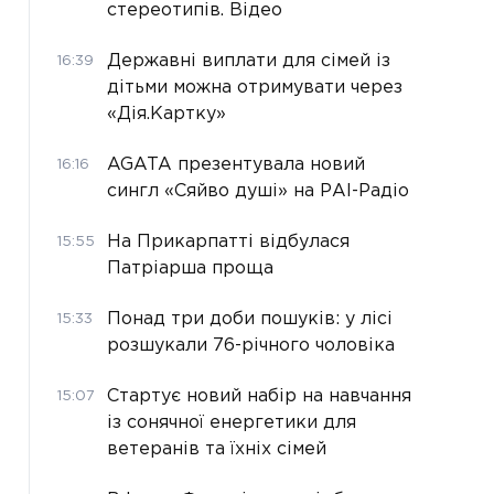
стереотипів. Відео
Державні виплати для сімей із
16:39
дітьми можна отримувати через
«Дія.Картку»
AGATA презентувала новий
16:16
сингл «Сяйво душі» на РАІ-Радіо
На Прикарпатті відбулася
15:55
Патріарша проща
Понад три доби пошуків: у лісі
15:33
розшукали 76-річного чоловіка
Стартує новий набір на навчання
15:07
із сонячної енергетики для
ветеранів та їхніх сімей