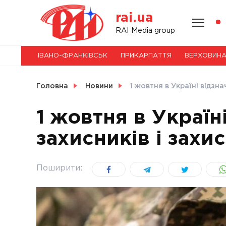
Skip
rai.ua
to
content
НОВИНИ
RAI Media group
ІВАНО-ФРАНКІВСЬК
ПРИКАРПАТТЯ
ВЕРХОВИН
СВІТ
Головна
Новини
1 жовтня в Україні відзн
1 жовтня в Україн
захисників і захи
УКРАЇНА
Поширити: