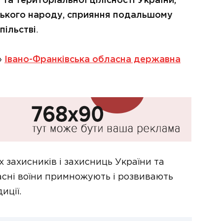
 та територіальної цілісності України,
нського народу, сприяння подальшому
пільстві
.
»
Івано-Франківська обласна державна
 захисників і захисниць України та
часні воїни примножують і розвивають
иції.