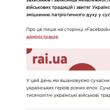
захисників і захисниць незалежності
військових традицій і звитяг Украї
зміцненню патріотичного духу у сус
Про це пише на сторінці «Facebook
адміністрація
.
У цей день ми вшановуємо сучасних
українських героїв різних епох. Су
тисячолітні українські військові трад