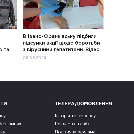
В Івано-Франківську підбили
підсумки акції щодо боротьби
в та
з вірусними гепатитами. Відео
06.08.2026
КТИ
ТЕЛЕРАДІОМОВЛЕННЯ
илу
Історія телеканалу
 Незламних
Реклама на сайті
ова
Політична реклама