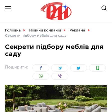
Skip
to
content
НОВИНИ
Головна
Новини компаній
Реклама
Секрети підбору меблів для саду
СВІТ
Секрети підбору меблів для
саду
УКРАЇНА
Поширити: