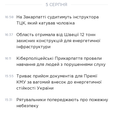
5 СЕРПНЯ
На Закарпатті судитимуть інструктора
16:58
ТЦК, який катував чоловіка
Область отримала від Швеції 12 тонн
16:37
захисних конструкцій для енергетичної
інфраструктури
Кіберполіцейські Прикарпаття провели
16:11
навчання для людей з порушеннями слуху
Триває прийом документів для Премії
15:55
КМУ за вагомий внесок до енергетичної
стійкості України
Рятувальники попереджають про пожежну
15:31
небезпеку