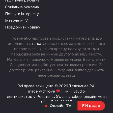
Політична реклама
Соціальна реклама
Послуги інтернету
Інтернет-TV
Повідомити новину
Повне або часткове використання матеріалів, що
розміщені на
rai.ua
, дозволяється за умови активного
гіперпосилання на конкретну новину та згадки
першоджерела не нижче другого абзацу тексту.
Матеріали з позначкою Новини компаній, Варто знати,
Спецрепортаж публікуються на правах реклами. За
достовірність рекламної інформації відповідальність
несе рекламодавець
Всі права захищено © 2026 Телеканал РАІ
made with love
| Hi-IT Studio
Ідентифікатор у Реєстрі суб’єктів у сфері онлайн-медіа
rai.ua R40-00967
Онлайн TV
FM радіо