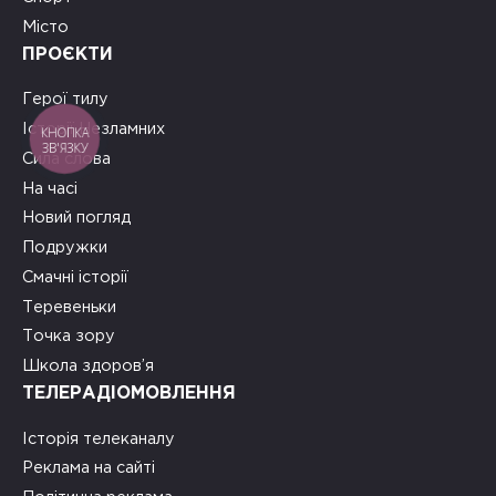
Місто
ПРОЄКТИ
Герої тилу
Історії Незламних
КНОПКА
ЗВ'ЯЗКУ
Сила слова
На часі
Новий погляд
Подружки
Смачні історії
Теревеньки
Точка зору
Школа здоров’я
ТЕЛЕРАДІОМОВЛЕННЯ
Історія телеканалу
Реклама на сайті