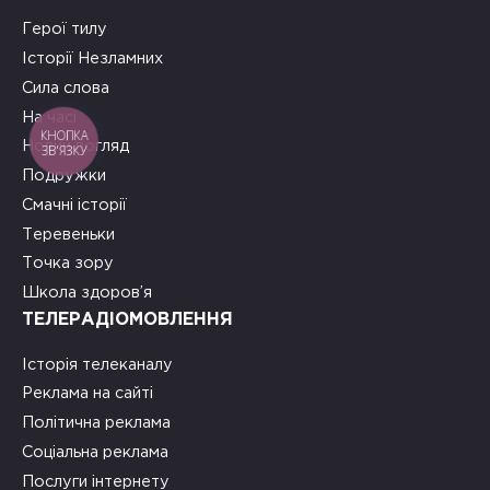
Герої тилу
Історії Незламних
Сила слова
На часі
КНОПКА
Новий погляд
ЗВ'ЯЗКУ
Подружки
Смачні історії
Теревеньки
Точка зору
Школа здоров’я
ТЕЛЕРАДІОМОВЛЕННЯ
Історія телеканалу
Реклама на сайті
Політична реклама
Соціальна реклама
Послуги інтернету