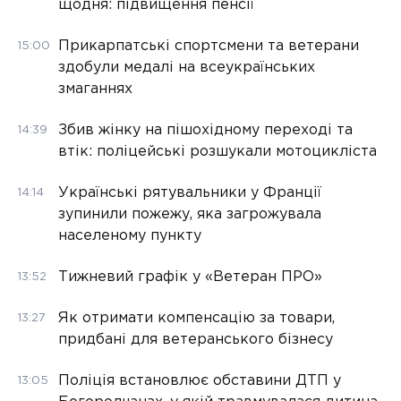
щодня: підвищення пенсії
Прикарпатські спортсмени та ветерани
15:00
здобули медалі на всеукраїнських
змаганнях
Збив жінку на пішохідному переході та
14:39
втік: поліцейські розшукали мотоцикліста
Українські рятувальники у Франції
14:14
зупинили пожежу, яка загрожувала
населеному пункту
Тижневий графік у «Ветеран ПРО»
13:52
Як отримати компенсацію за товари,
13:27
придбані для ветеранського бізнесу
Поліція встановлює обставини ДТП у
13:05