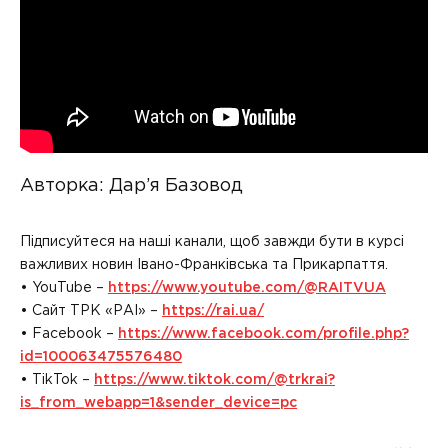
Авторка: Дар’я Базовод
Підписуйтеся на наші канали, щоб завжди бути в курсі
важливих новин Івано-Франківська та Прикарпаття.
• YouTube –
https://www.youtube.com/@RAITVUA
• Сайт ТРК «РАІ» –
https://rai.ua/
• Facebook –
https://www.facebook.com/profile.php?
id=100063475576480
• TikTok –
https://www.tiktok.com/@trkrai?
is_from_webapp=1&sender_device=pc