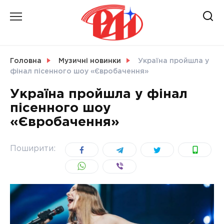
Skip
to
content
НОВИНИ
Головна
Музичні новинки
Україна пройшла у
фінал пісенного шоу «Євробачення»
СВІТ
Україна пройшла у фінал
пісенного шоу
«Євробачення»
УКРАЇНА
Поширити: