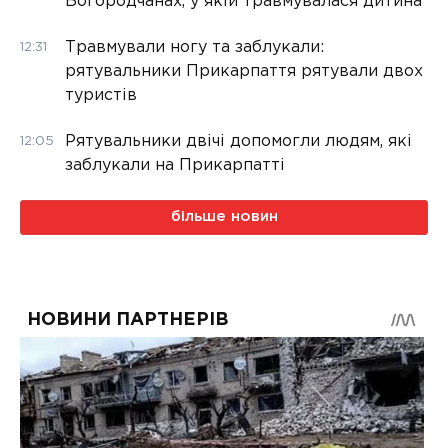
Богородчанах, у якій травмувалася дитина
Травмували ногу та заблукали:
12:31
рятувальники Прикарпаття рятували двох
туристів
Рятувальники двічі допомогли людям, які
12:05
заблукали на Прикарпатті
більше новин