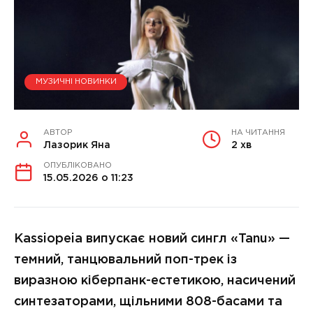
МУЗИЧНІ НОВИНКИ
АВТОР
НА ЧИТАННЯ
Лазорик Яна
2 хв
ОПУБЛІКОВАНО
15.05.2026 о 11:23
Kassiopeia випускає новий сингл «Tanu» —
темний, танцювальний поп-трек із
виразною кіберпанк-естетикою, насичений
синтезаторами, щільними 808-басами та