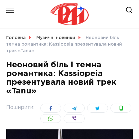
Skip
to
content
НОВИНИ
Головна
Музичні новинки
Неоновий біль і
темна романтика: Kassiopeia презентувала новий
СВІТ
трек «Tanu»
Неоновий біль і темна
романтика: Kassiopeia
презентувала новий трек
УКРАЇНА
«Tanu»
Поширити: