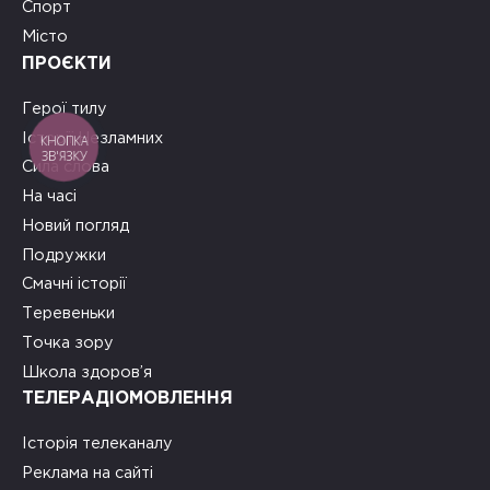
Спорт
Місто
ПРОЄКТИ
Герої тилу
Історії Незламних
КНОПКА
ЗВ'ЯЗКУ
Сила слова
На часі
Новий погляд
Подружки
Смачні історії
Теревеньки
Точка зору
Школа здоров’я
ТЕЛЕРАДІОМОВЛЕННЯ
Історія телеканалу
Реклама на сайті