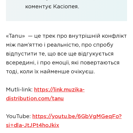
коментує Касіопея.
«Tanu» — це трек про внутрішній конфлікт
між пам’яттю і реальністю, про спробу
відпустити те, що все ще відгукується
всередині, і про емоції, які повертаються
тоді, коли їх найменше очікуєш.
Mutli-link:
https://link.muzika-
distribution.com/tanu
YouTube:
https://youtu.be/6GbVgMGeqFo?
si=dla-JtJPt4hoJkix