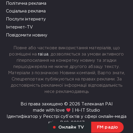
Політична реклама
Соціальна реклама
Послуги інтернету
Інтернет-TV
Повідомити новину
Повне або часткове використання матеріалів, що
розміщені на
rai.ua
, дозволяється за умови активного
гіперпосилання на конкретну новину та згадки
першоджерела не нижче другого абзацу тексту.
Матеріали з позначкою Новини компаній, Варто знати,
Спецрепортаж публікуються на правах реклами. За
достовірність рекламної інформації відповідальність
несе рекламодавець
Всі права захищено © 2026 Телеканал РАІ
made with love
| Hi-IT Studio
Ідентифікатор у Реєстрі суб’єктів у сфері онлайн-медіа
rai.ua R40-00967
Онлайн TV
FM радіо