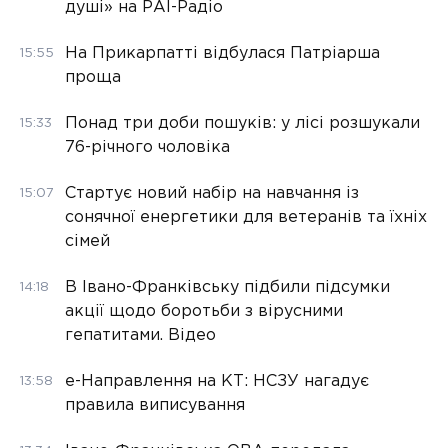
душі» на РАІ-Радіо
На Прикарпатті відбулася Патріарша
15:55
проща
Понад три доби пошуків: у лісі розшукали
15:33
76-річного чоловіка
Стартує новий набір на навчання із
15:07
сонячної енергетики для ветеранів та їхніх
сімей
В Івано-Франківську підбили підсумки
14:18
акції щодо боротьби з вірусними
гепатитами. Відео
е-Направлення на КТ: НСЗУ нагадує
13:58
правила виписування