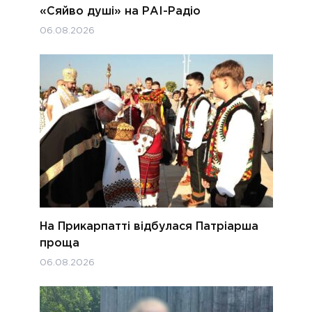
«Сяйво душі» на РАІ-Радіо
06.08.2026
На Прикарпатті відбулася Патріарша
проща
06.08.2026