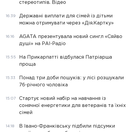
стереотипів. Відео
Державні виплати для сімей із дітьми
16:39
можна отримувати через «Дія.Картку»
AGATA презентувала новий сингл «Сяйво
16:16
душі» на РАІ-Радіо
На Прикарпатті відбулася Патріарша
15:55
проща
Понад три доби пошуків: у лісі розшукали
15:33
76-річного чоловіка
Стартує новий набір на навчання із
15:07
сонячної енергетики для ветеранів та їхніх
сімей
В Івано-Франківську підбили підсумки
14:18