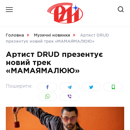
Skip
to
content
НОВИНИ
Головна
Музичні новинки
Артист DRUD
презентує новий трек «MAMAЯМАЛЮЮ»
СВІТ
Артист DRUD презентує
новий трек
«MAMAЯМАЛЮЮ»
УКРАЇНА
Поширити: