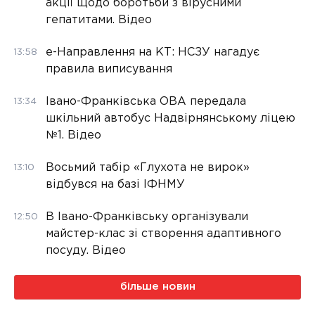
акції щодо боротьби з вірусними
гепатитами. Відео
е-Направлення на КТ: НСЗУ нагадує
13:58
правила виписування
Івано-Франківська ОВА передала
13:34
шкільний автобус Надвірнянському ліцею
№1. Відео
Восьмий табір «Глухота не вирок»
13:10
відбувся на базі ІФНМУ
В Івано-Франківську організували
12:50
майстер-клас зі створення адаптивного
посуду. Відео
більше новин