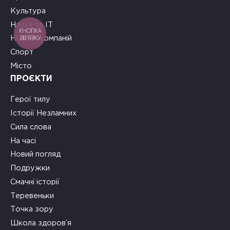
Культура
Наука та ІТ
КНОПКА
ЗВ'ЯЗКУ
Новини компаній
Спорт
Місто
ПРОЄКТИ
Герої тилу
Історії Незламних
Сила слова
На часі
Новий погляд
Подружки
Смачні історії
Теревеньки
Точка зору
Школа здоров’я