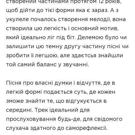
створений частинами протягом 12 років,
щоб дійти до тієї форми яка є зараз. А з
укулеле почалось створення мелодії, вона
створила цю легкість і основний мотив,
який ідеально ліг під біт. Делемою було чи
залишити цю темну другу частину пісні чи
зробити її легшою, але здаєтсья знайшли
той самий баланс у звучанні.
Пісня про власні думки і відчуття, де в
легкій формі подається суть, де кожен
зможе знайти те, що відгукується в
середині. Трек ідеальний для
прослуховування будь-де, для свідомого
слухача здатного до саморефлексії.