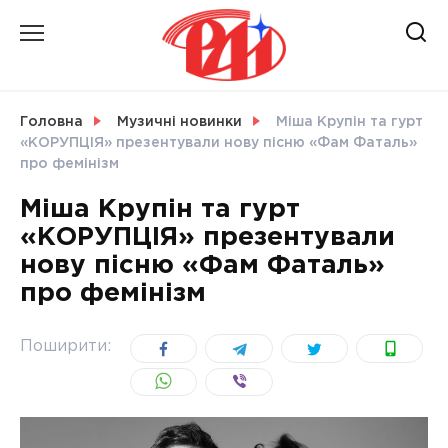
Skip
to
content
НОВИНИ
Головна
Музичні новинки
Міша Крупін та гурт
«КОРУПЦІЯ» презентували нову пісню «Фам Фаталь»
СВІТ
про фемінізм
Міша Крупін та гурт
«КОРУПЦІЯ» презентували
нову пісню «Фам Фаталь»
УКРАЇНА
про фемінізм
Поширити: