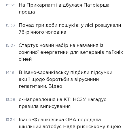
На Прикарпатті відбулася Патріарша
15:55
проща
Понад три доби пошуків: у лісі розшукали
15:33
76-річного чоловіка
Стартує новий набір на навчання із
15:07
сонячної енергетики для ветеранів та їхніх
сімей
В Івано-Франківську підбили підсумки
14:18
акції щодо боротьби з вірусними
гепатитами. Відео
е-Направлення на КТ: НСЗУ нагадує
13:58
правила виписування
Івано-Франківська ОВА передала
13:34
шкільний автобус Надвірнянському ліцею