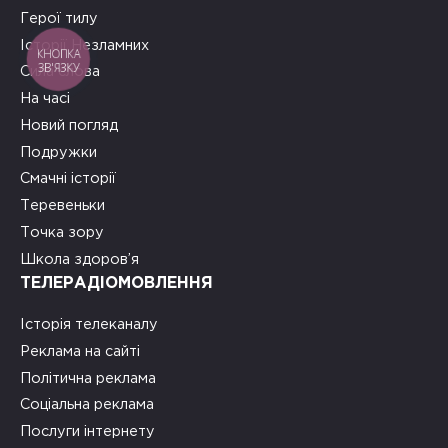
Герої тилу
Історії Незламних
КНОПКА
ЗВ'ЯЗКУ
Сила слова
На часі
Новий погляд
Подружки
Смачні історії
Теревеньки
Точка зору
Школа здоров’я
ТЕЛЕРАДІОМОВЛЕННЯ
Історія телеканалу
Реклама на сайті
Політична реклама
Соціальна реклама
Послуги інтернету