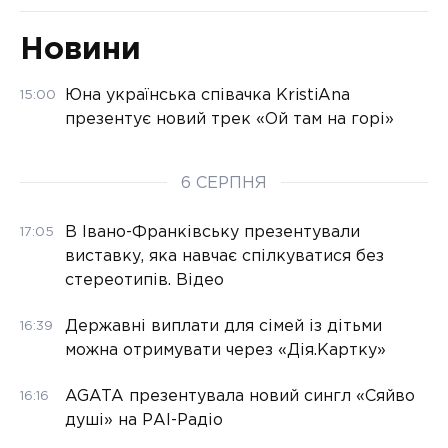
Новини
Юна українська співачка KristiAna
15:00
презентує новий трек «Ой там на горі»
6 СЕРПНЯ
В Івано-Франківську презентували
17:05
виставку, яка навчає спілкуватися без
стереотипів. Відео
Державні виплати для сімей із дітьми
16:39
можна отримувати через «Дія.Картку»
AGATA презентувала новий сингл «Сяйво
16:16
душі» на РАІ-Радіо