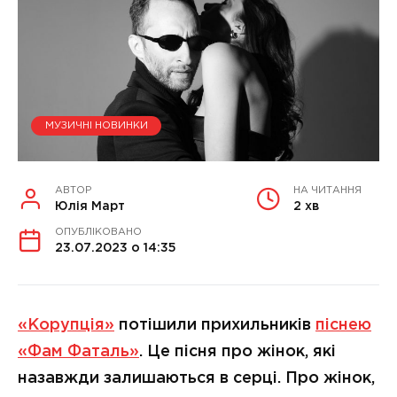
МУЗИЧНІ НОВИНКИ
АВТОР
НА ЧИТАННЯ
Юлія Март
2 хв
ОПУБЛІКОВАНО
23.07.2023 о 14:35
«Корупція»
потішили прихильників
піснею
«Фам Фаталь»
. Це пісня про жінок, які
назавжди залишаються в серці. Про жінок,