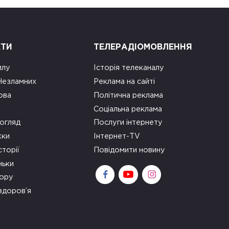
КТИ
ТЕЛЕРАДІОМОВЛЕННЯ
илу
Історія телеканалу
 Незламних
Реклама на сайті
ова
Політична реклама
Соціальна реклама
огляд
Послуги інтернету
ки
Інтернет-TV
сторії
Повідомити новину
ньки
зору
здоров’я