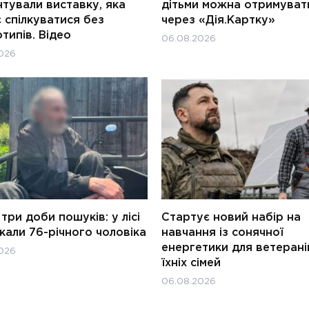
тували виставку, яка
дітьми можна отримуват
 спілкуватися без
через «Дія.Картку»
типів. Відео
06.08.2026
026
три доби пошуків: у лісі
Стартує новий набір на
али 76-річного чоловіка
навчання із сонячної
енергетики для ветерані
026
їхніх сімей
06.08.2026