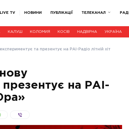
LIVE TV
НОВИНИ
ПУБЛІКАЦІЇ
ТЕЛЕКАНАЛ
РАД
А
КАЛУШ
КОЛОМИЯ
КОСІВ
НАДВІРНА
УКРАЇНА
експериментує та презентує на РАІ-Радіо літній хіт
знову
 презентує на РАІ-
«Юра»