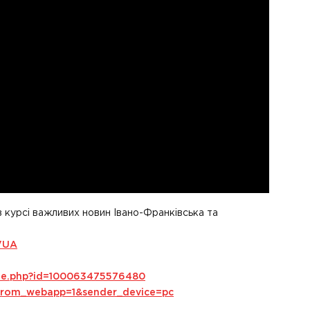
в курсі важливих новин Івано-Франківська та
VUA
ile.php?id=100063475576480
s_from_webapp=1&sender_device=pc