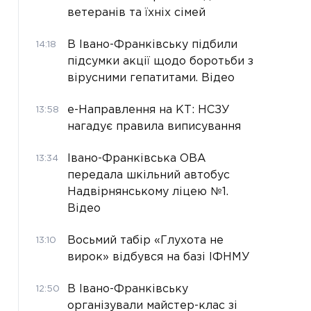
ветеранів та їхніх сімей
В Івано-Франківську підбили
14:18
підсумки акції щодо боротьби з
вірусними гепатитами. Відео
е-Направлення на КТ: НСЗУ
13:58
нагадує правила виписування
Івано-Франківська ОВА
13:34
передала шкільний автобус
Надвірнянському ліцею №1.
Відео
Восьмий табір «Глухота не
13:10
вирок» відбувся на базі ІФНМУ
В Івано-Франківську
12:50
організували майстер-клас зі