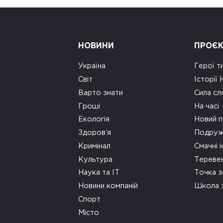
НОВИНИ
ПРОЄ
Україна
Герої т
Світ
Історії
Варто знати
Сила сл
Гроші
На часі
Екологія
Новий п
Здоров’я
Подруж
Кримінал
Смачні і
Культура
Тереве
Наука та ІТ
Точка 
Новини компаній
Школа 
Спорт
Місто