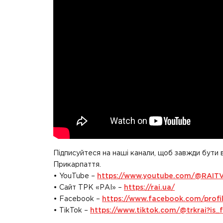
Підписуйтеся на наші канали, щоб завжди бути 
Прикарпаття.
• YouTube –
https://www.youtube.com/@RAIT
• Сайт ТРК «РАІ» –
https://rai.ua/
• Facebook –
https://www.facebook.com/prof
• TikTok –
https://www.tiktok.com/@trkrai?i