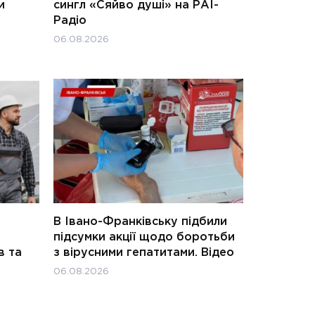
и
сингл «Сяйво душі» на РАІ-
Радіо
06.08.2026
В Івано-Франківську підбили
підсумки акції щодо боротьби
в та
з вірусними гепатитами. Відео
06.08.2026