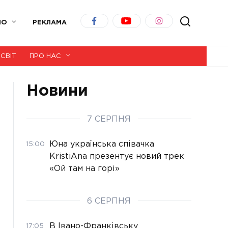
ІО
РЕКЛАМА
СВІТ
ПРО НАС
Новини
7 СЕРПНЯ
Юна українська співачка
15:00
KristiAna презентує новий трек
«Ой там на горі»
6 СЕРПНЯ
В Івано-Франківську
17:05