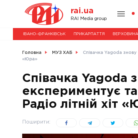
Skip
rai.ua
to
content
НОВИНИ
RAI Media group
ІВАНО-ФРАНКІВСЬК
ПРИКАРПАТТЯ
ВЕРХОВИН
СВІТ
Головна
МУЗ ХАБ
Співачка Yagoda знову 
«Юра»
Співачка Yagoda 
УКРАЇНА
експериментує та
Радіо літній хіт 
Поширити: