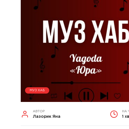
МУЗ ХАБ
АВТОР
НА 
Лазорик Яна
1 х