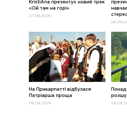
KristiAna презентує новий трек
презен
«Ой там на горі»
навчає
стерео
07.08.2026
06.08.2
На Прикарпатті відбулася
Понад 
Патріарша проща
розшук
06.08.2026
06.08.2