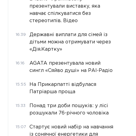
презентували виставку, яка
навчає спілкуватися без
стереотипів. Відео
Державні виплати для сімей із
16:39
дітьми можна отримувати через
«Дія.Картку»
AGATA презентувала новий
16:16
сингл «Сяйво душі» на РАІ-Радіо
На Прикарпатті відбулася
15:55
Патріарша проща
Понад три доби пошуків: у лісі
15:33
розшукали 76-річного чоловіка
Стартує новий набір на навчання
15:07
із сонячної енергетики для