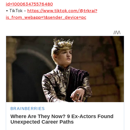
id=100063475576480
• TikTok –
https://www.tiktok.com/@trkrai?
is_from_webapp=1&sender_device=pc