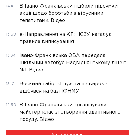
В Івано-Франківську підбили підсумки
14:18
акції щодо боротьби з вірусними
гепатитами. Відео
е-Направлення на КТ: НСЗУ нагадує
13:58
правила виписування
Івано-Франківська ОВА передала
13:34
шкільний автобус Надвірнянському ліцею
№1. Відео
Восьмий табір «Глухота не вирок»
13:10
відбувся на базі ІФНМУ
В Івано-Франківську організували
12:50
майстер-клас зі створення адаптивного
посуду. Відео
більше новин