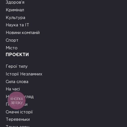
Здоров’я
Кримінал
Культура
Наука та ІТ
Новини компаній
Спорт
Місто
ПРОЄКТИ
Герої тилу
Історії Незламних
Сила слова
На часі
Новий погляд
КНОПКА
ЗВ'ЯЗКУ
Подружки
Смачні історії
Теревеньки