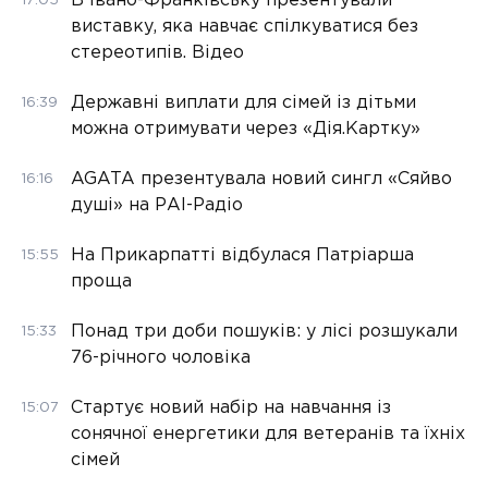
В Івано-Франківську презентували
17:05
виставку, яка навчає спілкуватися без
стереотипів. Відео
Державні виплати для сімей із дітьми
16:39
можна отримувати через «Дія.Картку»
AGATA презентувала новий сингл «Сяйво
16:16
душі» на РАІ-Радіо
На Прикарпатті відбулася Патріарша
15:55
проща
Понад три доби пошуків: у лісі розшукали
15:33
76-річного чоловіка
Стартує новий набір на навчання із
15:07
сонячної енергетики для ветеранів та їхніх
сімей