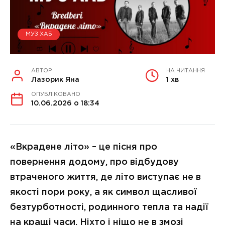
МУЗ ХАБ
АВТОР
НА ЧИТАННЯ
Лазорик Яна
1 хв
ОПУБЛІКОВАНО
10.06.2026 о 18:34
«Вкрадене літо» – це пісня про
повернення додому, про відбудову
втраченого життя, де літо виступає не в
якості пори року, а як символ щасливої
безтурботності, родинного тепла та надії
на кращі часи. Ніхто і ніщо не в змозі