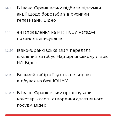
В Івано-Франківську підбили підсумки
14:18
акції щодо боротьби з вірусними
гепатитами. Відео
е-Направлення на КТ: НСЗУ нагадує
13:58
правила виписування
Івано-Франківська ОВА передала
13:34
шкільний автобус Надвірнянському ліцею
№1. Відео
Восьмий табір «Глухота не вирок»
13:10
відбувся на базі ІФНМУ
В Івано-Франківську організували
12:50
майстер-клас зі створення адаптивного
посуду. Відео