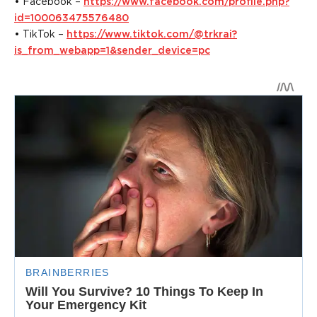
• Facebook –
https://www.facebook.com/profile.php?
id=100063475576480
• TikTok –
https://www.tiktok.com/@trkrai?
is_from_webapp=1&sender_device=pc