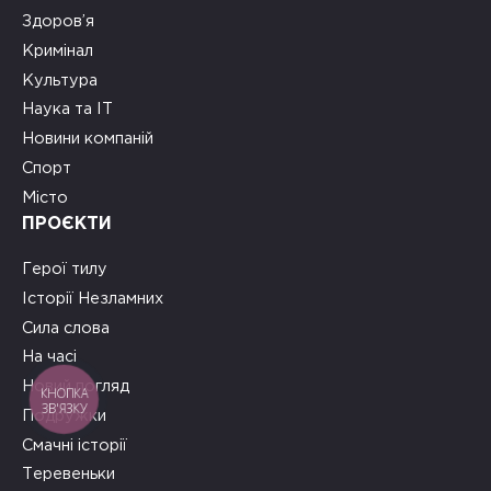
Здоров’я
Кримінал
Культура
Наука та ІТ
Новини компаній
Спорт
Місто
ПРОЄКТИ
Герої тилу
Історії Незламних
Сила слова
На часі
Новий погляд
КНОПКА
ЗВ'ЯЗКУ
Подружки
Смачні історії
Теревеньки