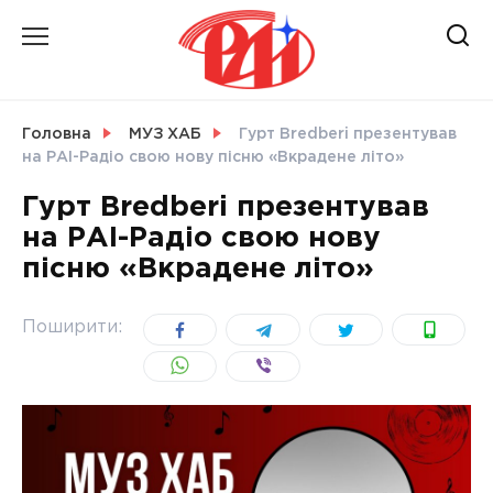
Skip
to
content
НОВИНИ
Головна
МУЗ ХАБ
Гурт Bredberi презентував
на РАІ-Радіо свою нову пісню «Вкрадене літо»
СВІТ
Гурт Bredberi презентував
на РАІ-Радіо свою нову
пісню «Вкрадене літо»
УКРАЇНА
Поширити: