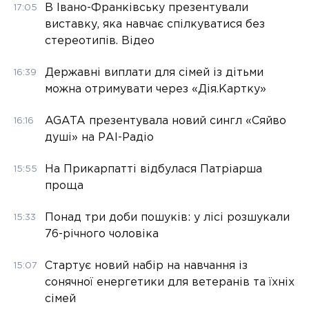
В Івано-Франківську презентували
17:05
виставку, яка навчає спілкуватися без
стереотипів. Відео
Державні виплати для сімей із дітьми
16:39
можна отримувати через «Дія.Картку»
AGATA презентувала новий сингл «Сяйво
16:16
душі» на РАІ-Радіо
На Прикарпатті відбулася Патріарша
15:55
проща
Понад три доби пошуків: у лісі розшукали
15:33
76-річного чоловіка
Стартує новий набір на навчання із
15:07
сонячної енергетики для ветеранів та їхніх
сімей