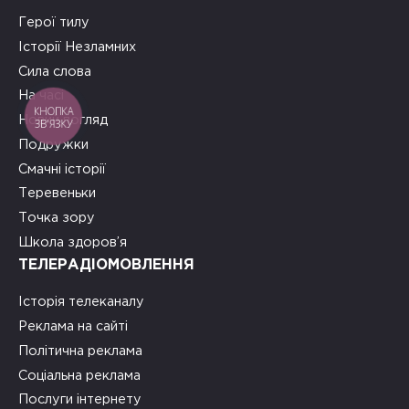
Герої тилу
Історії Незламних
Сила слова
На часі
КНОПКА
Новий погляд
ЗВ'ЯЗКУ
Подружки
Смачні історії
Теревеньки
Точка зору
Школа здоров’я
ТЕЛЕРАДІОМОВЛЕННЯ
Історія телеканалу
Реклама на сайті
Політична реклама
Соціальна реклама
Послуги інтернету