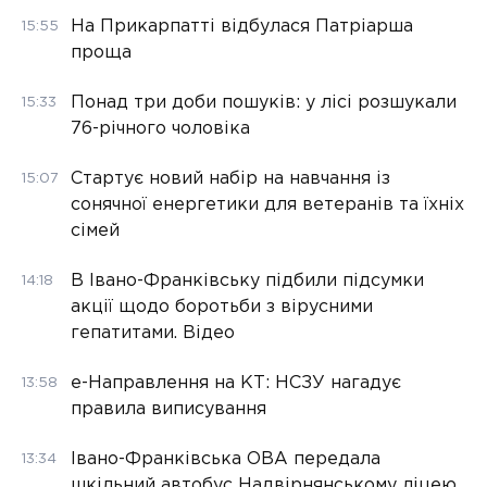
На Прикарпатті відбулася Патріарша
15:55
проща
Понад три доби пошуків: у лісі розшукали
15:33
76-річного чоловіка
Стартує новий набір на навчання із
15:07
сонячної енергетики для ветеранів та їхніх
сімей
В Івано-Франківську підбили підсумки
14:18
акції щодо боротьби з вірусними
гепатитами. Відео
е-Направлення на КТ: НСЗУ нагадує
13:58
правила виписування
Івано-Франківська ОВА передала
13:34
шкільний автобус Надвірнянському ліцею