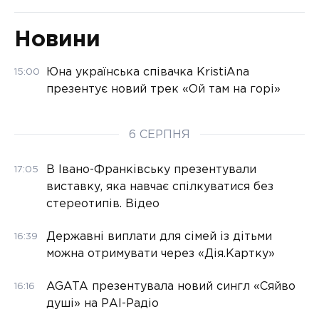
Новини
Юна українська співачка KristiAna
15:00
презентує новий трек «Ой там на горі»
6 СЕРПНЯ
В Івано-Франківську презентували
17:05
виставку, яка навчає спілкуватися без
стереотипів. Відео
Державні виплати для сімей із дітьми
16:39
можна отримувати через «Дія.Картку»
AGATA презентувала новий сингл «Сяйво
16:16
душі» на РАІ-Радіо