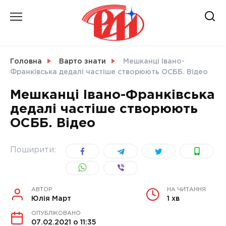
Skip
to
content
НОВИНИ
Головна
Варто знати
Мешканці Івано-
Франківська дедалі частіше створюють ОСББ. Відео
СВІТ
Мешканці Івано-Франківська
дедалі частіше створюють
ОСББ. Відео
УКРАЇНА
Поширити:
АВТОР
НА ЧИТАННЯ
Юлія Март
1 хв
ОПУБЛІКОВАНО
07.02.2021 о 11:35