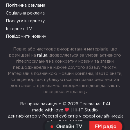
Політична реклама
Соціальна реклама
Послуги інтернету
Інтернет-TV
Повідомити новину
Повне або часткове використання матеріалів, що
розміщені на
rai.ua
, дозволяється за умови активного
гіперпосилання на конкретну новину та згадки
першоджерела не нижче другого абзацу тексту.
Матеріали з позначкою Новини компаній, Варто знати,
Спецрепортаж публікуються на правах реклами. За
достовірність рекламної інформації відповідальність
несе рекламодавець
Всі права захищено © 2026 Телеканал РАІ
made with love
| Hi-IT Studio
Ідентифікатор у Реєстрі суб’єктів у сфері онлайн-медіа
rai.ua R40-00967
Онлайн TV
FM радіо