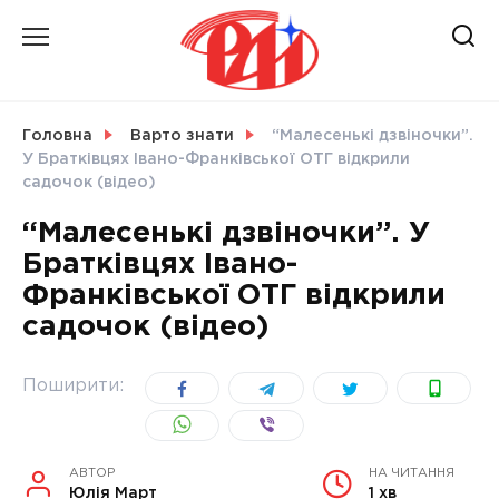
Skip
to
content
НОВИНИ
Головна
Варто знати
“Малесенькі дзвіночки”.
У Братківцях Івано-Франківської ОТГ відкрили
СВІТ
садочок (відео)
“Малесенькі дзвіночки”. У
Братківцях Івано-
Франківської ОТГ відкрили
УКРАЇНА
садочок (відео)
Поширити:
АВТОР
НА ЧИТАННЯ
Юлія Март
1 хв