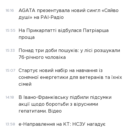
AGATA презентувала новий сингл «Сяйво
16:16
душі» на РАІ-Радіо
На Прикарпатті відбулася Патріарша
15:55
проща
Понад три доби пошуків: у лісі розшукали
15:33
76-річного чоловіка
Стартує новий набір на навчання із
15:07
сонячної енергетики для ветеранів та їхніх
сімей
В Івано-Франківську підбили підсумки
14:18
акції щодо боротьби з вірусними
гепатитами. Відео
е-Направлення на КТ: НСЗУ нагадує
13:58