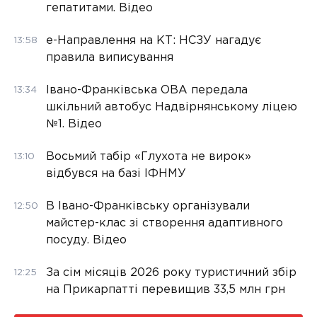
гепатитами. Відео
е-Направлення на КТ: НСЗУ нагадує
13:58
правила виписування
Івано-Франківська ОВА передала
13:34
шкільний автобус Надвірнянському ліцею
№1. Відео
Восьмий табір «Глухота не вирок»
13:10
відбувся на базі ІФНМУ
В Івано-Франківську організували
12:50
майстер-клас зі створення адаптивного
посуду. Відео
За сім місяців 2026 року туристичний збір
12:25
на Прикарпатті перевищив 33,5 млн грн