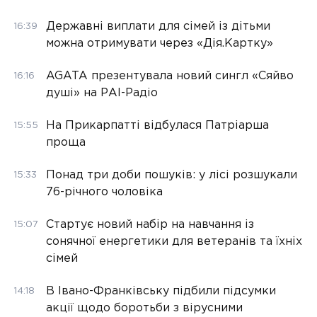
Державні виплати для сімей із дітьми
16:39
можна отримувати через «Дія.Картку»
AGATA презентувала новий сингл «Сяйво
16:16
душі» на РАІ-Радіо
На Прикарпатті відбулася Патріарша
15:55
проща
Понад три доби пошуків: у лісі розшукали
15:33
76-річного чоловіка
Стартує новий набір на навчання із
15:07
сонячної енергетики для ветеранів та їхніх
сімей
В Івано-Франківську підбили підсумки
14:18
акції щодо боротьби з вірусними