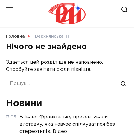
Skip
to
content
НОВИНИ
Головна
Верхнянська ТГ
Нічого не знайдено
СВІТ
Здається цей розділ ще не наповнено.
Спробуйте завітати сюди пізніще.
УКРАЇНА
Search
for:
Новини
В Івано-Франківську презентували
17:05
виставку, яка навчає спілкуватися без
стереотипів. Відео