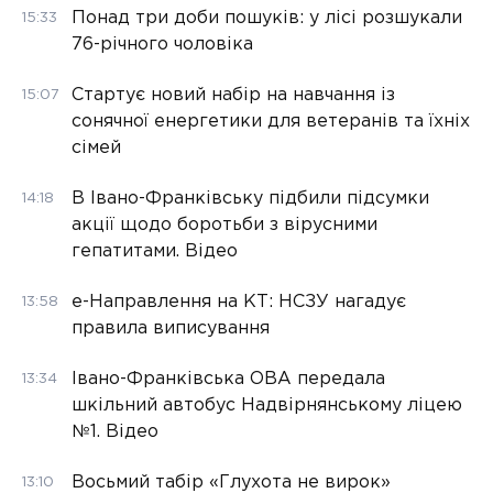
Понад три доби пошуків: у лісі розшукали
15:33
76-річного чоловіка
Стартує новий набір на навчання із
15:07
сонячної енергетики для ветеранів та їхніх
сімей
В Івано-Франківську підбили підсумки
14:18
акції щодо боротьби з вірусними
гепатитами. Відео
е-Направлення на КТ: НСЗУ нагадує
13:58
правила виписування
Івано-Франківська ОВА передала
13:34
шкільний автобус Надвірнянському ліцею
№1. Відео
Восьмий табір «Глухота не вирок»
13:10