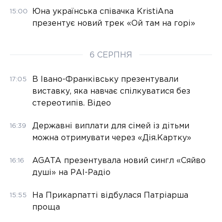
Юна українська співачка KristiAna
15:00
презентує новий трек «Ой там на горі»
6 СЕРПНЯ
В Івано-Франківську презентували
17:05
виставку, яка навчає спілкуватися без
стереотипів. Відео
Державні виплати для сімей із дітьми
16:39
можна отримувати через «Дія.Картку»
AGATA презентувала новий сингл «Сяйво
16:16
душі» на РАІ-Радіо
На Прикарпатті відбулася Патріарша
15:55
проща