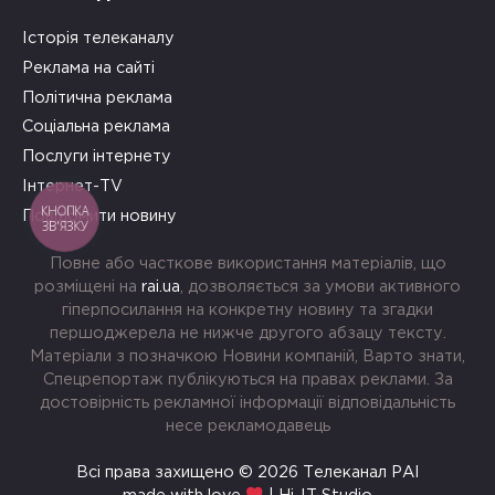
Історія телеканалу
Реклама на сайті
Політична реклама
Соціальна реклама
Послуги інтернету
Інтернет-TV
КНОПКА
Повідомити новину
ЗВ'ЯЗКУ
Повне або часткове використання матеріалів, що
розміщені на
rai.ua
, дозволяється за умови активного
гіперпосилання на конкретну новину та згадки
першоджерела не нижче другого абзацу тексту.
Матеріали з позначкою Новини компаній, Варто знати,
Спецрепортаж публікуються на правах реклами. За
достовірність рекламної інформації відповідальність
несе рекламодавець
Всі права захищено © 2026 Телеканал РАІ