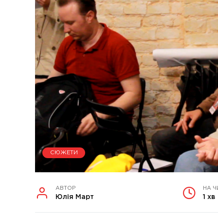
СЮЖЕТИ
АВТОР
НА Ч
Юлія Март
1 хв