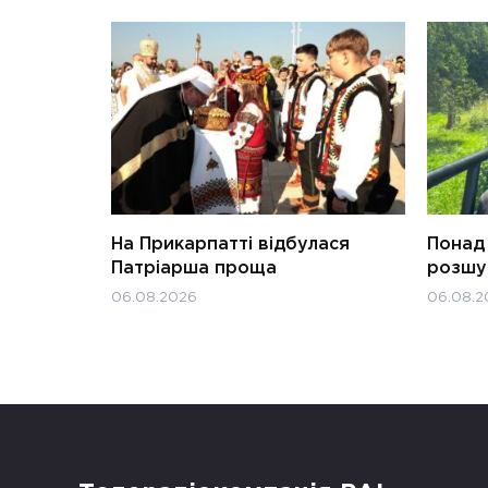
На Прикарпатті відбулася
Понад 
Патріарша проща
розшук
06.08.2026
06.08.2