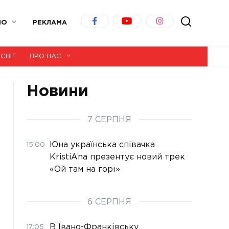
ІО
РЕКЛАМА
СВІТ
ПРО НАС
Новини
7 СЕРПНЯ
Юна українська співачка
15:00
KristiAna презентує новий трек
«Ой там на горі»
6 СЕРПНЯ
В Івано-Франківську
17:05