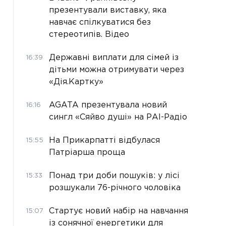
презентували виставку, яка
навчає спілкуватися без
стереотипів. Відео
Державні виплати для сімей із
16:39
дітьми можна отримувати через
«Дія.Картку»
AGATA презентувала новий
16:16
сингл «Сяйво душі» на РАІ-Радіо
На Прикарпатті відбулася
15:55
Патріарша проща
Понад три доби пошуків: у лісі
15:33
розшукали 76-річного чоловіка
Стартує новий набір на навчання
15:07
із сонячної енергетики для