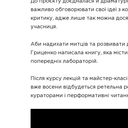
До проєкту доєдналася й драматур
важливо обговорювати свої ідеї з 
критику, адже лише так можна дося
учасниця.
Аби надихати митців та розвивати 
Гриценко написала книгу, яка містит
попередніх лабораторій.
Після курсу лекцій та майстер-клас
вже восени відбудеться ретельна ро
кураторами і перформативні читанн