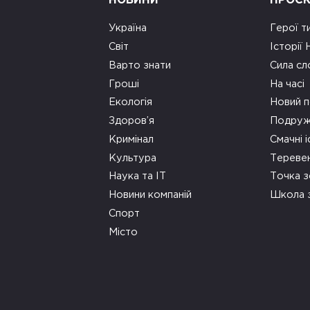
НОВИНИ
ПРОЄ
Україна
Герої т
Світ
Історії
Варто знати
Сила сл
Гроші
На часі
Екологія
Новий п
Здоров’я
Подруж
Кримінал
Смачні і
Культура
Тереве
Наука та ІТ
Точка 
Новини компаній
Школа 
Спорт
Місто