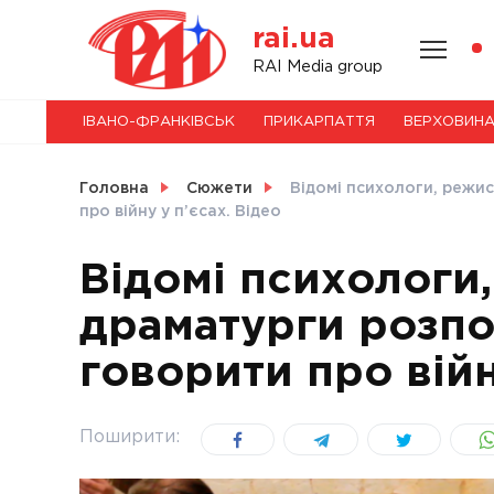
Skip
rai.ua
to
content
НОВИНИ
RAI Media group
ІВАНО-ФРАНКІВСЬК
ПРИКАРПАТТЯ
ВЕРХОВИН
СВІТ
Головна
Сюжети
Відомі психологи, режи
про війну у п’єсах. Відео
Відомі психологи
УКРАЇНА
драматурги розпо
говорити про війн
Поширити: