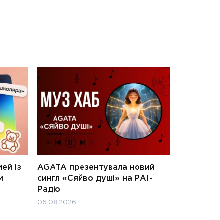
ей із
AGATA презентувала новий
и
сингл «Сяйво душі» на РАІ-
Радіо
06.08.2026