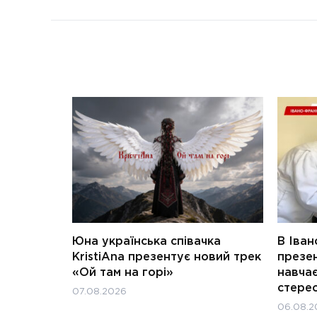
Юна українська співачка
В Іван
KristiAna презентує новий трек
презен
«Ой там на горі»
навчає
стерео
07.08.2026
06.08.2