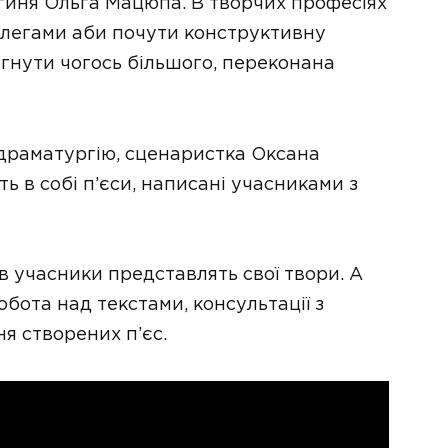
гиня Ольга Мацюпа. В творчих професіях
колегами аби почути конструктивну
гнути чогось більшого, переконана
драматургію, сценаристка Оксана
ь в собі п’єси, написані учасниками з
ів учасники представлять свої твори. А
бота над текстами, консультації з
я створених п’єс.