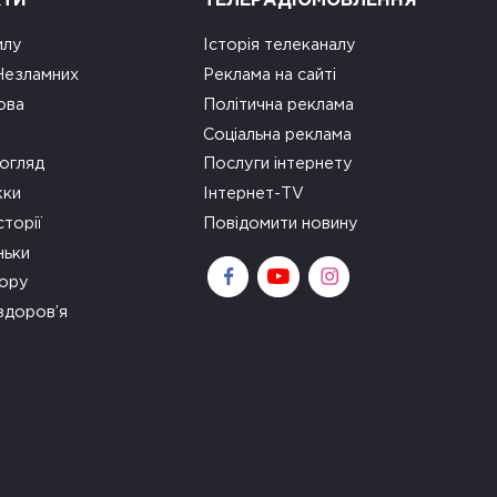
КТИ
ТЕЛЕРАДІОМОВЛЕННЯ
илу
Історія телеканалу
 Незламних
Реклама на сайті
ова
Політична реклама
Соціальна реклама
огляд
Послуги інтернету
ки
Інтернет-TV
сторії
Повідомити новину
ньки
зору
здоров’я