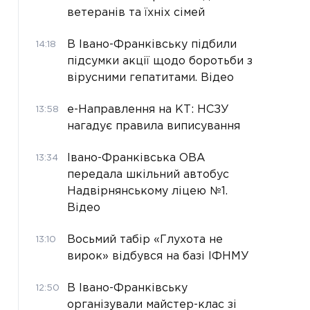
ветеранів та їхніх сімей
В Івано-Франківську підбили
14:18
підсумки акції щодо боротьби з
вірусними гепатитами. Відео
е-Направлення на КТ: НСЗУ
13:58
нагадує правила виписування
Івано-Франківська ОВА
13:34
передала шкільний автобус
Надвірнянському ліцею №1.
Відео
Восьмий табір «Глухота не
13:10
вирок» відбувся на базі ІФНМУ
В Івано-Франківську
12:50
організували майстер-клас зі