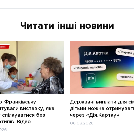
Читати інші новини
о-Франківську
Державні виплати для сім
тували виставку, яка
дітьми можна отримуват
 спілкуватися без
через «Дія.Картку»
типів. Відео
06.08.2026
026