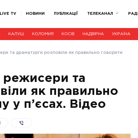
LIVE TV
НОВИНИ
ПУБЛІКАЦІЇ
ТЕЛЕКАНАЛ
РАД
А
КАЛУШ
КОЛОМИЯ
КОСІВ
НАДВІРНА
УКРАЇНА
сери та драматурги розповіли як правильно говорити
, режисери та
віли як правильно
у у п’єсах. Відео