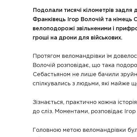
Подолали тисячі кілометрів задля 
Франківець Ігор Волочій та німець 
велоподорожі звільненими і прифро
гроші на дрони для військових.
Протягом веломандрівки їм довелось
Волочій розповідає, що така подор
Себастьяном не лише бачили зруйно
спілкувались з людьми, які майже 
Зізнається, практично кожна історія
до сліз. Моментами, розповідає Іго
Головною метою веломандрівки бул