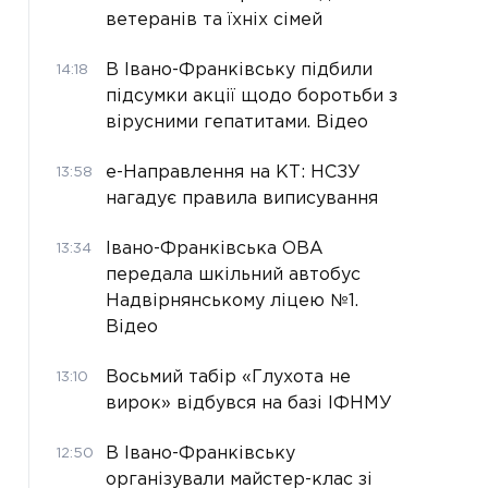
ветеранів та їхніх сімей
В Івано-Франківську підбили
14:18
підсумки акції щодо боротьби з
вірусними гепатитами. Відео
е-Направлення на КТ: НСЗУ
13:58
нагадує правила виписування
Івано-Франківська ОВА
13:34
передала шкільний автобус
Надвірнянському ліцею №1.
Відео
Восьмий табір «Глухота не
13:10
вирок» відбувся на базі ІФНМУ
В Івано-Франківську
12:50
організували майстер-клас зі