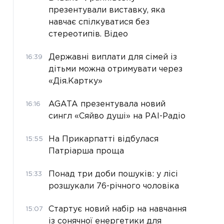
презентували виставку, яка
навчає спілкуватися без
стереотипів. Відео
Державні виплати для сімей із
16:39
дітьми можна отримувати через
«Дія.Картку»
AGATA презентувала новий
16:16
сингл «Сяйво душі» на РАІ-Радіо
На Прикарпатті відбулася
15:55
Патріарша проща
Понад три доби пошуків: у лісі
15:33
розшукали 76-річного чоловіка
Стартує новий набір на навчання
15:07
із сонячної енергетики для