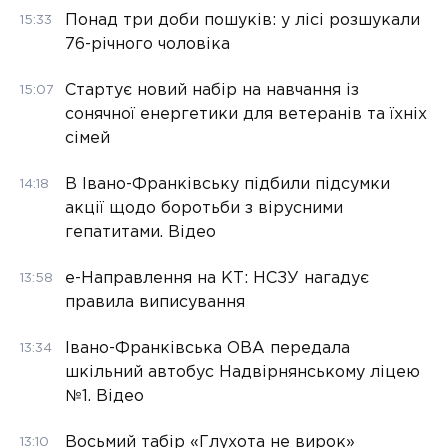
Понад три доби пошуків: у лісі розшукали
15:33
76-річного чоловіка
Стартує новий набір на навчання із
15:07
сонячної енергетики для ветеранів та їхніх
сімей
В Івано-Франківську підбили підсумки
14:18
акції щодо боротьби з вірусними
гепатитами. Відео
е-Направлення на КТ: НСЗУ нагадує
13:58
правила виписування
Івано-Франківська ОВА передала
13:34
шкільний автобус Надвірнянському ліцею
№1. Відео
Восьмий табір «Глухота не вирок»
13:10