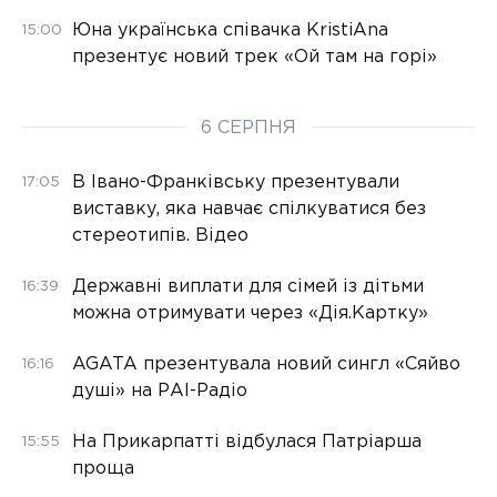
Юна українська співачка KristiAna
15:00
презентує новий трек «Ой там на горі»
6 СЕРПНЯ
В Івано-Франківську презентували
17:05
виставку, яка навчає спілкуватися без
стереотипів. Відео
Державні виплати для сімей із дітьми
16:39
можна отримувати через «Дія.Картку»
AGATA презентувала новий сингл «Сяйво
16:16
душі» на РАІ-Радіо
На Прикарпатті відбулася Патріарша
15:55
проща