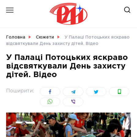
Skip
to
content
НОВИНИ
Головна
Сюжети
У Палаці Потоцьких яскраво
відсвяткували День захисту дітей. Відео
СВІТ
У Палаці Потоцьких яскраво
відсвяткували День захисту
дітей. Відео
УКРАЇНА
Поширити: