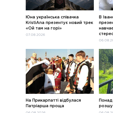
Юна українська співачка
В Іван
KristiAna презентує новий трек
презен
«Ой там на горі»
навчає
стерео
07.08.2026
06.08.2
На Прикарпатті відбулася
Понад 
Патріарша проща
розшук
06.08.2026
06.08.2