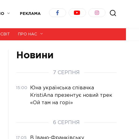
ІО
РЕКЛАМА
СВІТ
ПРО НАС
Новини
7 СЕРПНЯ
Юна українська співачка
15:00
KristiAna презентує новий трек
«Ой там на горі»
6 СЕРПНЯ
В Івано-Франківську
17:05