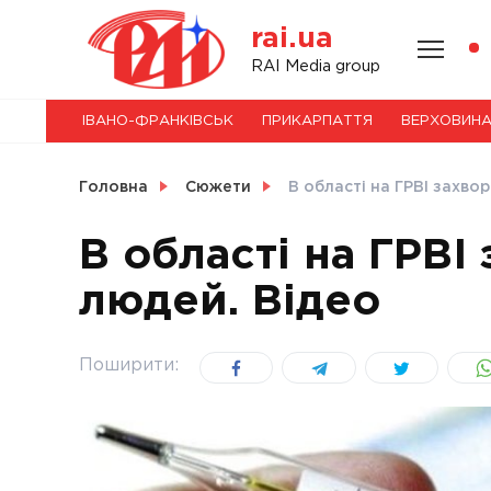
Skip
rai.ua
to
content
НОВИНИ
RAI Media group
ІВАНО-ФРАНКІВСЬК
ПРИКАРПАТТЯ
ВЕРХОВИН
СВІТ
Головна
Сюжети
В області на ГРВІ захвор
В області на ГРВІ
людей. Відео
УКРАЇНА
Поширити: