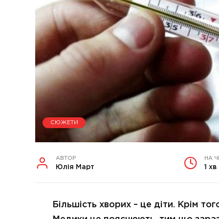
СЮЖЕТИ
АВТОР
НА 
Юлія Март
1 хв
Більшість хворих – це діти. Крім тог