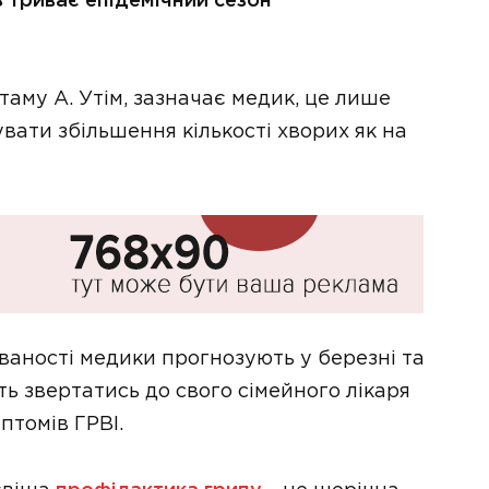
 триває епідемічний сезон
таму А. Утім, зазначає медик, це лише
увати збільшення кількості хворих як на
аності медики прогнозують у березні та
ь звертатись до свого сімейного лікаря
птомів ГРВІ.