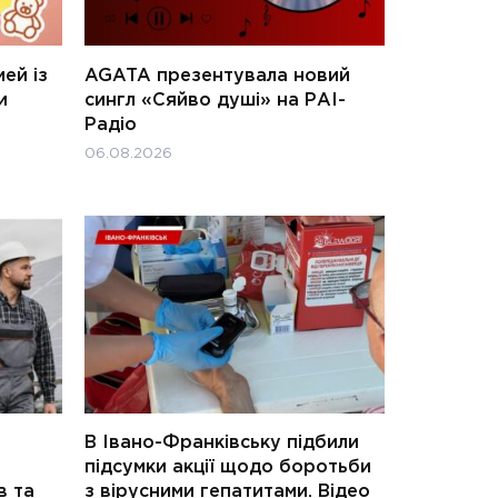
ей із
AGATA презентувала новий
и
сингл «Сяйво душі» на РАІ-
Радіо
06.08.2026
В Івано-Франківську підбили
підсумки акції щодо боротьби
в та
з вірусними гепатитами. Відео