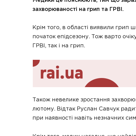
Медики це пояснюють, тим що зараз
захворюваності на грип та ГРВІ.
Крім того, в області виявили грип ш
початок епідсезону. Тож варто очік
ГРВІ, так і на грип.
Також невелике зростання захворюв
лютому. Відтак Руслан Савчук радит
при наявності навіть незначних сим