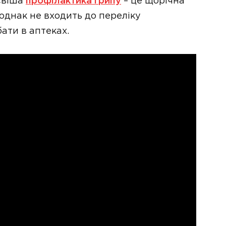
ієвіша
профілактика грипу
– це щорічна
однак не входить до переліку
ати в аптеках.