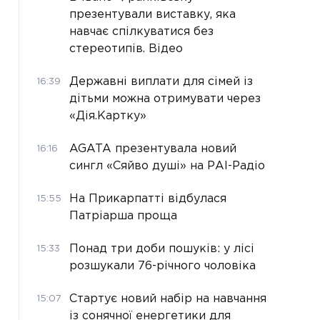
презентували виставку, яка
навчає спілкуватися без
стереотипів. Відео
Державні виплати для сімей із
16:39
дітьми можна отримувати через
«Дія.Картку»
AGATA презентувала новий
16:16
сингл «Сяйво душі» на РАІ-Радіо
На Прикарпатті відбулася
15:55
Патріарша проща
Понад три доби пошуків: у лісі
15:33
розшукали 76-річного чоловіка
Стартує новий набір на навчання
15:07
із сонячної енергетики для