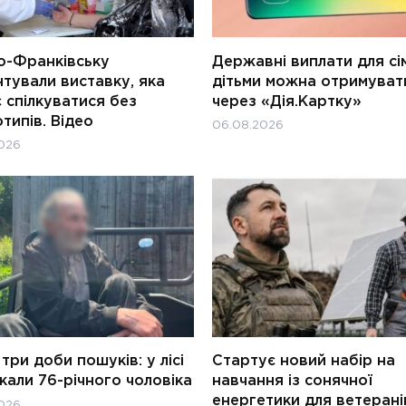
о-Франківську
Державні виплати для сім
тували виставку, яка
дітьми можна отримуват
 спілкуватися без
через «Дія.Картку»
типів. Відео
06.08.2026
026
три доби пошуків: у лісі
Стартує новий набір на
али 76-річного чоловіка
навчання із сонячної
енергетики для ветерані
026