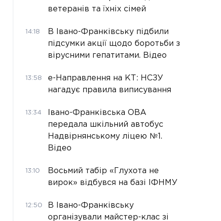
ветеранів та їхніх сімей
В Івано-Франківську підбили
14:18
підсумки акції щодо боротьби з
вірусними гепатитами. Відео
е-Направлення на КТ: НСЗУ
13:58
нагадує правила виписування
Івано-Франківська ОВА
13:34
передала шкільний автобус
Надвірнянському ліцею №1.
Відео
Восьмий табір «Глухота не
13:10
вирок» відбувся на базі ІФНМУ
В Івано-Франківську
12:50
організували майстер-клас зі