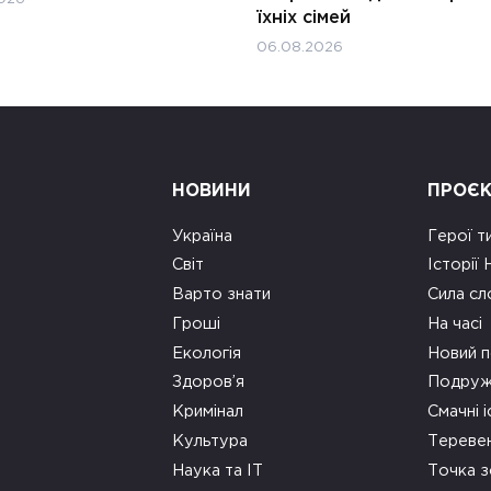
їхніх сімей
06.08.2026
НОВИНИ
ПРОЄ
Україна
Герої т
Світ
Історії
Варто знати
Сила сл
Гроші
На часі
Екологія
Новий п
Здоров’я
Подруж
Кримінал
Смачні і
Культура
Тереве
Наука та ІТ
Точка 