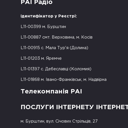
РАІ Радіо
Ідентифікатор у Реєстрі:
L11-00399 м. Бурштин
L11-00887 смт. Верховина, м. Косів
L11-00915 с. Мала Тур'я (Долина)
L11-01203 м. Яремче
L11-01397 с. Дебеславці (Коломия)
L11-01868 м. Івано-Франківськ, м. Надвірна
Телекомпанія РАІ
ПОСЛУГИ ІНТЕРНЕТУ ІНТЕРНЕ
м. Бурштин, вул. Січових Стрільців, 27