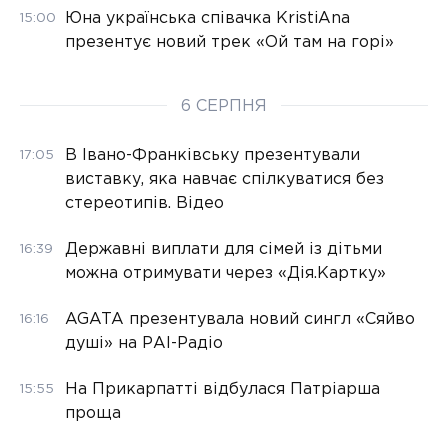
Юна українська співачка KristiAna
15:00
презентує новий трек «Ой там на горі»
6 СЕРПНЯ
В Івано-Франківську презентували
17:05
виставку, яка навчає спілкуватися без
стереотипів. Відео
Державні виплати для сімей із дітьми
16:39
можна отримувати через «Дія.Картку»
AGATA презентувала новий сингл «Сяйво
16:16
душі» на РАІ-Радіо
На Прикарпатті відбулася Патріарша
15:55
проща