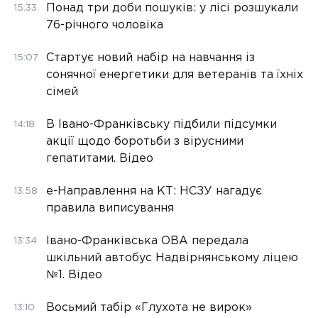
Понад три доби пошуків: у лісі розшукали
15:33
76-річного чоловіка
Стартує новий набір на навчання із
15:07
сонячної енергетики для ветеранів та їхніх
сімей
В Івано-Франківську підбили підсумки
14:18
акції щодо боротьби з вірусними
гепатитами. Відео
е-Направлення на КТ: НСЗУ нагадує
13:58
правила виписування
Івано-Франківська ОВА передала
13:34
шкільний автобус Надвірнянському ліцею
№1. Відео
Восьмий табір «Глухота не вирок»
13:10