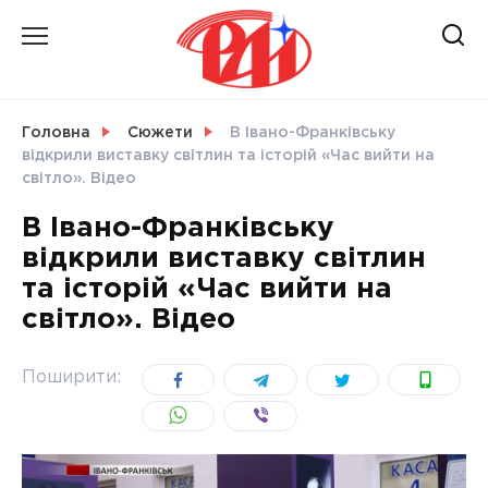
Skip
to
content
НОВИНИ
Головна
Сюжети
В Івано-Франківську
відкрили виставку світлин та історій «Час вийти на
СВІТ
світло». Відео
В Івано-Франківську
відкрили виставку світлин
та історій «Час вийти на
УКРАЇНА
світло». Відео
Поширити: