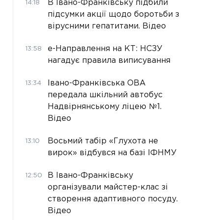
В Івано-Франківську підбили
14:18
підсумки акції щодо боротьби з
вірусними гепатитами. Відео
е-Направлення на КТ: НСЗУ
13:58
нагадує правила виписування
Івано-Франківська ОВА
13:34
передала шкільний автобус
Надвірнянському ліцею №1.
Відео
Восьмий табір «Глухота не
13:10
вирок» відбувся на базі ІФНМУ
В Івано-Франківську
12:50
організували майстер-клас зі
створення адаптивного посуду.
Відео