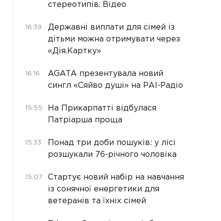
стереотипів. Відео
Державні виплати для сімей із
16:39
дітьми можна отримувати через
«Дія.Картку»
AGATA презентувала новий
16:16
сингл «Сяйво душі» на РАІ-Радіо
На Прикарпатті відбулася
15:55
Патріарша проща
Понад три доби пошуків: у лісі
15:33
розшукали 76-річного чоловіка
Стартує новий набір на навчання
15:07
із сонячної енергетики для
ветеранів та їхніх сімей