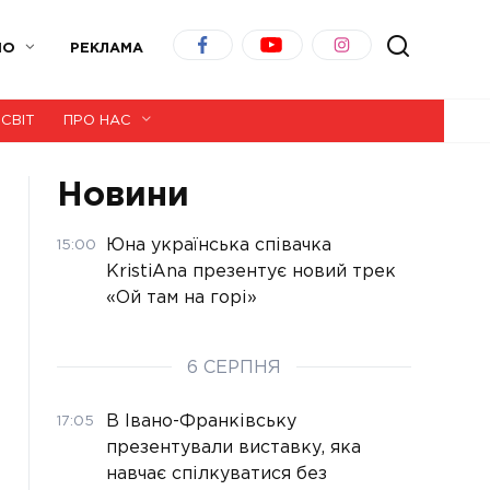
ІО
РЕКЛАМА
СВІТ
ПРО НАС
Новини
Юна українська співачка
15:00
KristiAna презентує новий трек
«Ой там на горі»
6 СЕРПНЯ
В Івано-Франківську
17:05
презентували виставку, яка
навчає спілкуватися без