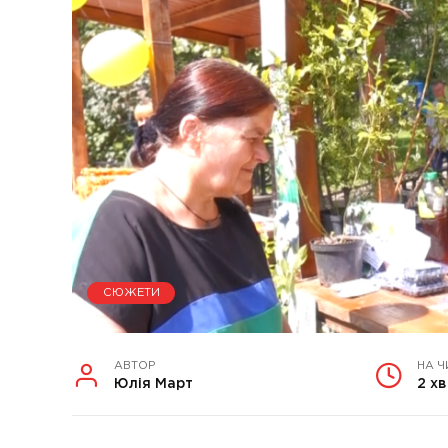
СЮЖЕТИ
АВТОР
НА Ч
Юлія Март
2 хв