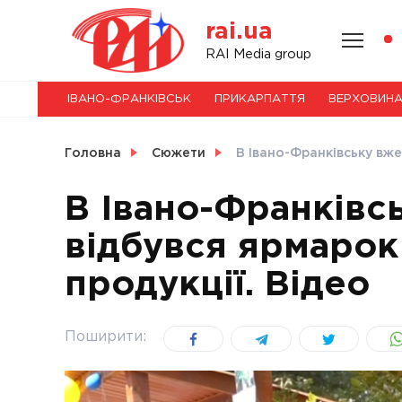
Skip
rai.ua
to
content
НОВИНИ
RAI Media group
ІВАНО-ФРАНКІВСЬК
ПРИКАРПАТТЯ
ВЕРХОВИН
СВІТ
Головна
Сюжети
В Івано-Франківську вже
В Івано-Франківс
відбувся ярмарок
УКРАЇНА
продукції. Відео
Поширити: