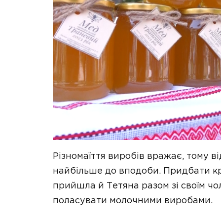
Різномаїття виробів вражає, тому в
найбільше до вподоби. Придбати к
прийшла й Тетяна разом зі своїм чол
поласувати молочними виробами.