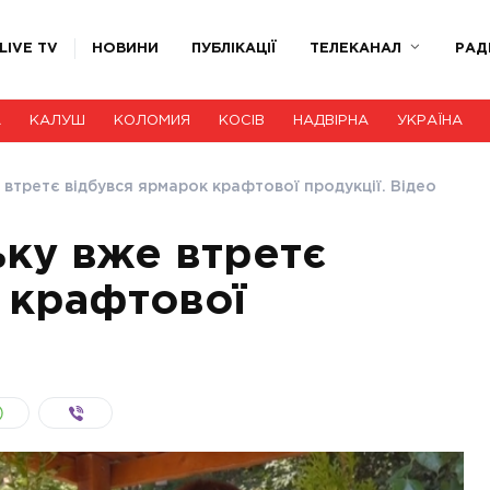
LIVE TV
НОВИНИ
ПУБЛІКАЦІЇ
ТЕЛЕКАНАЛ
РАД
А
КАЛУШ
КОЛОМИЯ
КОСІВ
НАДВІРНА
УКРАЇНА
 втретє відбувся ярмарок крафтової продукції. Відео
ьку вже втретє
 крафтової