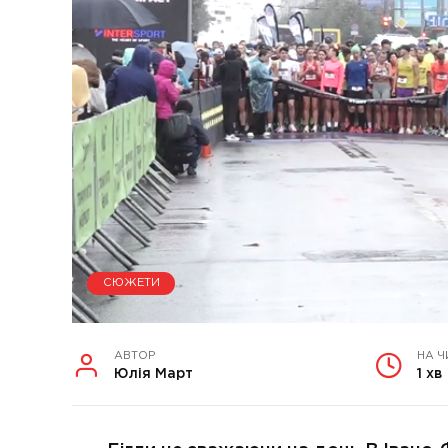
СЮЖЕТИ
АВТОР
НА Ч
Юлія Март
1 хв