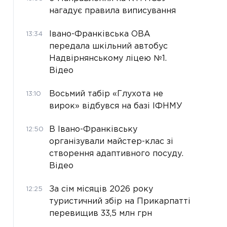
нагадує правила виписування
Івано-Франківська ОВА
13:34
передала шкільний автобус
Надвірнянському ліцею №1.
Відео
Восьмий табір «Глухота не
13:10
вирок» відбувся на базі ІФНМУ
В Івано-Франківську
12:50
організували майстер-клас зі
створення адаптивного посуду.
Відео
За сім місяців 2026 року
12:25
туристичний збір на Прикарпатті
перевищив 33,5 млн грн