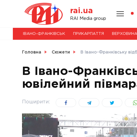
Skip
rai.ua
to
content
НОВИНИ
RAI Media group
ІВАНО-ФРАНКІВСЬК
ПРИКАРПАТТЯ
ВЕРХОВИН
СВІТ
Головна
Сюжети
В Івано-Франківську від
В Івано-Франківсь
ювілейний півмар
УКРАЇНА
Поширити: