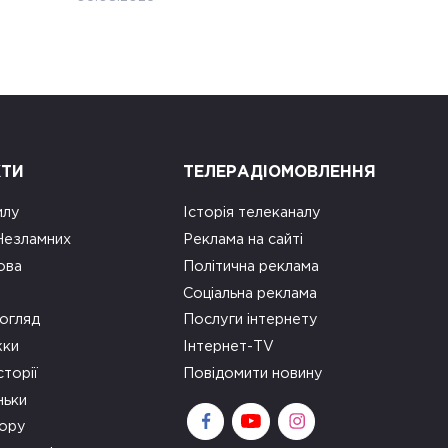
КТИ
ТЕЛЕРАДІОМОВЛЕННЯ
илу
Історія телеканалу
 Незламних
Реклама на сайті
ова
Політична реклама
Соціальна реклама
огляд
Послуги інтернету
ки
Інтернет-TV
сторії
Повідомити новину
ньки
зору