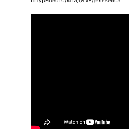
штурмової бригади «Едельвейс».