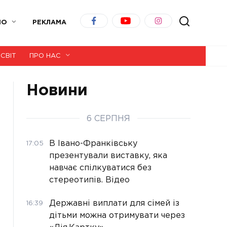
ІО
РЕКЛАМА
СВІТ
ПРО НАС
Новини
6 СЕРПНЯ
В Івано-Франківську
17:05
презентували виставку, яка
навчає спілкуватися без
стереотипів. Відео
Державні виплати для сімей із
16:39
дітьми можна отримувати через