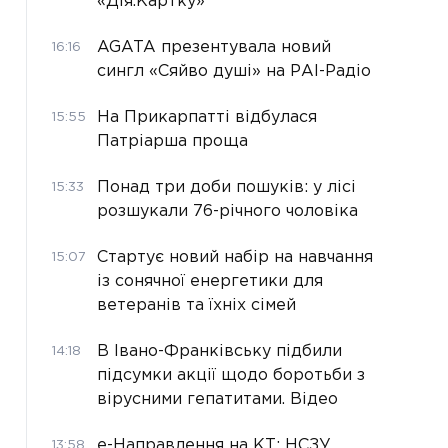
«Дія.Картку»
AGATA презентувала новий
16:16
сингл «Сяйво душі» на РАІ-Радіо
На Прикарпатті відбулася
15:55
Патріарша проща
Понад три доби пошуків: у лісі
15:33
розшукали 76-річного чоловіка
Стартує новий набір на навчання
15:07
із сонячної енергетики для
ветеранів та їхніх сімей
В Івано-Франківську підбили
14:18
підсумки акції щодо боротьби з
вірусними гепатитами. Відео
е-Направлення на КТ: НСЗУ
13:58