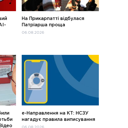
вий
На Прикарпатті відбулася
АІ-
Патріарша проща
06.08.2026
били
е-Направлення на КТ: НСЗУ
отьби
нагадує правила виписування
Відео
06.08.2026