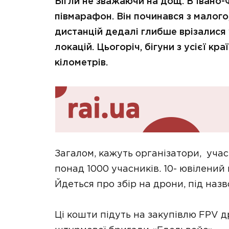
Бігли не зважаючи на дощ. В Івано-
півмарафон. Він починався з малог
дистанцій дедалі глибше врізалися
локацій. Цьогоріч, бігуни з усієї кр
кілометрів.
Загалом, кажуть організатори, уча
понад 1000 учасників. 10- ювілений
Йдеться про збір на дрони, під на
Ці кошти підуть на закупівлю FPV др