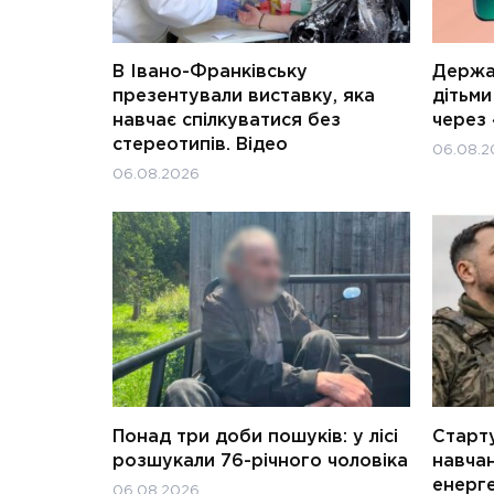
В Івано-Франківську
Держав
презентували виставку, яка
дітьм
навчає спілкуватися без
через 
стереотипів. Відео
06.08.2
06.08.2026
Понад три доби пошуків: у лісі
Старту
розшукали 76-річного чоловіка
навчан
енерге
06.08.2026