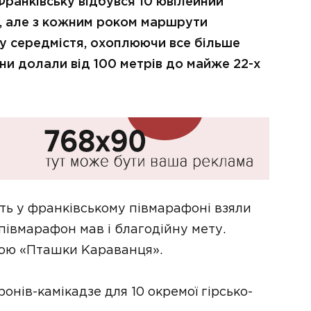
Франківську відбувся 10 ювілейний
о, але з кожним роком маршрути
 у середмістя, охоплюючи все більше
аїни долали від 100 метрів до майже 22-х
сть у франківському півмарафоні взяли
 півмарафон мав і благодійну мету.
звою «Пташки Караванця».
онів-камікадзе для 10 окремої гірсько-