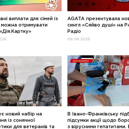
ні виплати для сімей із
AGATA презентувала но
и можна отримувати
сингл «Сяйво душі» на Р
«Дія.Картку»
Радіо
026
06.08.2026
є новий набір на
В Івано-Франківську під
ня із сонячної
підсумки акції щодо бор
тики для ветеранів та
з вірусними гепатитами. 