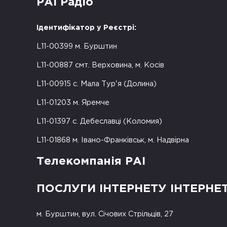
РАІ Радіо
Ідентифікатор у Реєстрі:
L11-00399 м. Бурштин
L11-00887 смт. Верховина, м. Косів
L11-00915 с. Мала Тур'я (Долина)
L11-01203 м. Яремче
L11-01397 с. Дебеславці (Коломия)
L11-01868 м. Івано-Франківськ, м. Надвірна
Телекомпанія РАІ
ПОСЛУГИ ІНТЕРНЕТУ ІНТЕРНЕ
м. Бурштин, вул. Січових Стрільців, 27