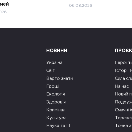
імей
06.08.2026
026
НОВИНИ
ПРОЄ
Україна
Герої т
Світ
Історії
Варто знати
Сила сл
Гроші
На часі
Екологія
Новий п
Здоров’я
Подруж
Кримінал
Смачні і
Культура
Тереве
Наука та ІТ
Точка 