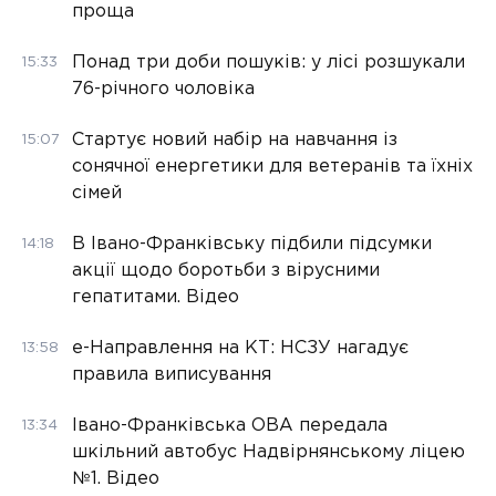
проща
Понад три доби пошуків: у лісі розшукали
15:33
76-річного чоловіка
Стартує новий набір на навчання із
15:07
сонячної енергетики для ветеранів та їхніх
сімей
В Івано-Франківську підбили підсумки
14:18
акції щодо боротьби з вірусними
гепатитами. Відео
е-Направлення на КТ: НСЗУ нагадує
13:58
правила виписування
Івано-Франківська ОВА передала
13:34
шкільний автобус Надвірнянському ліцею
№1. Відео