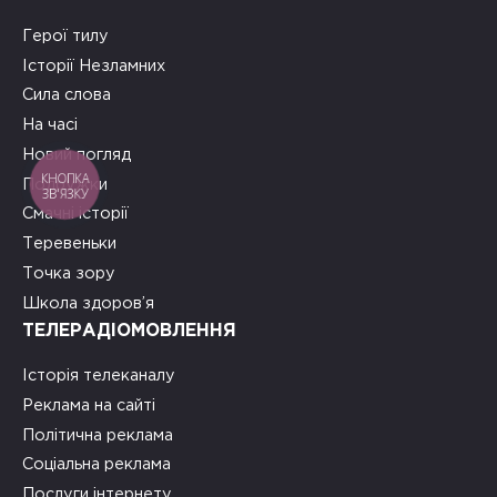
Герої тилу
Історії Незламних
Сила слова
На часі
Новий погляд
КНОПКА
Подружки
ЗВ'ЯЗКУ
Смачні історії
Теревеньки
Точка зору
Школа здоров’я
ТЕЛЕРАДІОМОВЛЕННЯ
Історія телеканалу
Реклама на сайті
Політична реклама
Соціальна реклама
Послуги інтернету