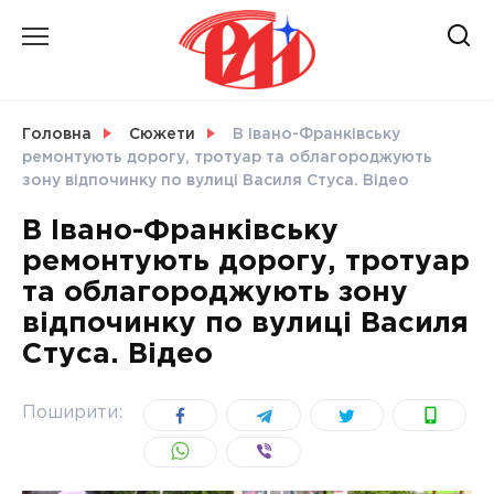
Skip
to
content
НОВИНИ
Головна
Сюжети
В Івано-Франківську
ремонтують дорогу, тротуар та облагороджують
СВІТ
зону відпочинку по вулиці Василя Стуса. Відео
В Івано-Франківську
ремонтують дорогу, тротуар
та облагороджують зону
УКРАЇНА
відпочинку по вулиці Василя
Стуса. Відео
Поширити: