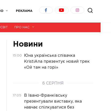
ІО
РЕКЛАМА
СВІТ
ПРО НАС
Новини
Юна українська співачка
15:00
KristiAna презентує новий трек
«Ой там на горі»
6 СЕРПНЯ
В Івано-Франківську
17:05
презентували виставку, яка
навчає спілкуватися без