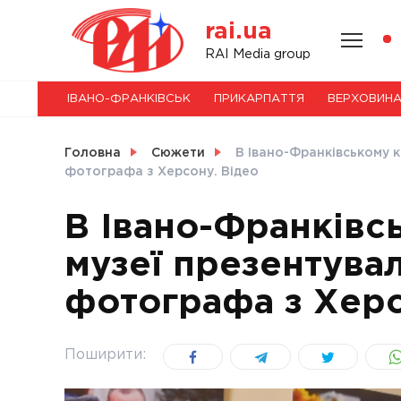
Skip
rai.ua
to
content
НОВИНИ
RAI Media group
ІВАНО-ФРАНКІВСЬК
ПРИКАРПАТТЯ
ВЕРХОВИН
СВІТ
Головна
Сюжети
В Івано-Франківському 
фотографа з Херсону. Відео
В Івано-Франківс
УКРАЇНА
музеї презентувал
фотографа з Херс
Поширити: