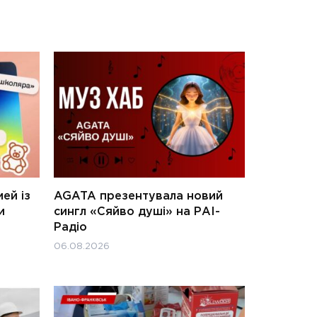
ей із
AGATA презентувала новий
и
сингл «Сяйво душі» на РАІ-
Радіо
06.08.2026