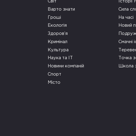
Світ
Історії
Варто знати
Сила сл
Гроші
На часі
Екологія
Новий п
Здоров’я
Подруж
Кримінал
Смачні і
Культура
Тереве
Наука та ІТ
Точка 
Новини компаній
Школа 
Спорт
Місто