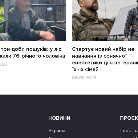
три доби пошуків: у лісі
Стартує новий набір на
али 76-річного чоловіка
навчання із сонячної
енергетики для ветерані
026
їхніх сімей
06.08.2026
НОВИНИ
ПРОЄ
Україна
Герої т