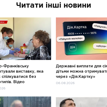
Читати інші новини
о-Франківську
Державні виплати для сім
тували виставку, яка
дітьми можна отримуват
 спілкуватися без
через «Дія.Картку»
типів. Відео
06.08.2026
026