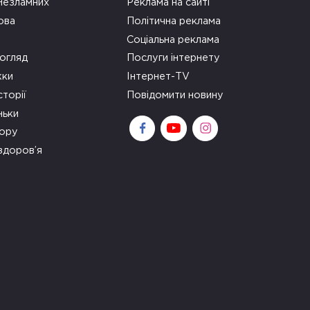
 Незламних
Реклама на сайті
ова
Політична реклама
Соціальна реклама
огляд
Послуги інтернету
ки
Інтернет-TV
сторії
Повідомити новину
ньки
зору
здоров’я