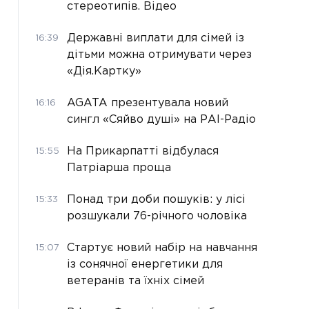
стереотипів. Відео
Державні виплати для сімей із
16:39
дітьми можна отримувати через
«Дія.Картку»
AGATA презентувала новий
16:16
сингл «Сяйво душі» на РАІ-Радіо
На Прикарпатті відбулася
15:55
Патріарша проща
Понад три доби пошуків: у лісі
15:33
розшукали 76-річного чоловіка
Стартує новий набір на навчання
15:07
із сонячної енергетики для
ветеранів та їхніх сімей