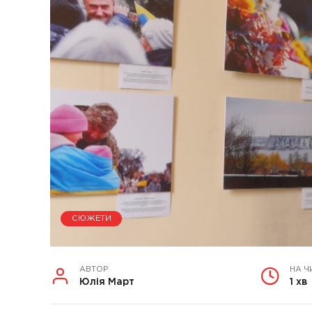
СЮЖЕТИ
АВТОР
НА Ч
Юлія Март
1 хв