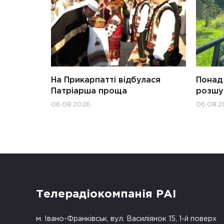
На Прикарпатті відбулася
Понад 
Патріарша проща
розшук
06.08.2026
06.08.2
Телерадіокомпанія РАІ
м. Івано-Франківськ, вул. Василіянок 15, 1-й поверх