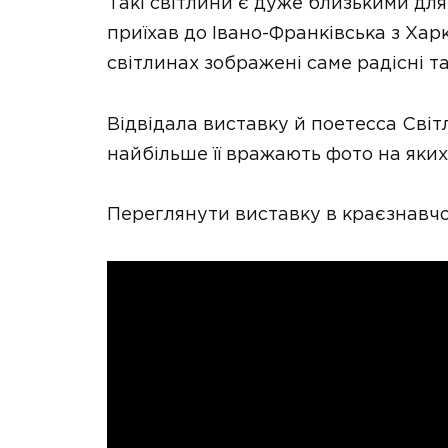
Такі світлини є дуже близькими для
приїхав до Івано-Франківська з Харк
світлинах зображені саме радісні та
Відвідала виставку й поетесса Світ
найбільше її вражають фото на яких
Переглянути виставку в краєзнавчо