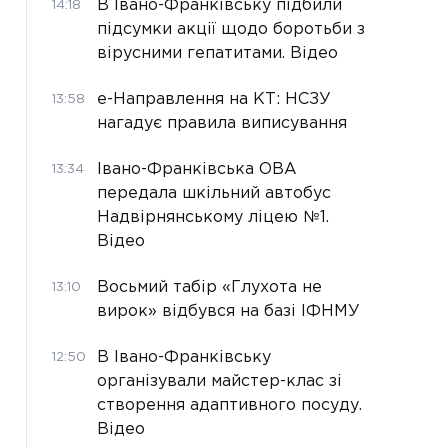
В Івано-Франківську підбили
14:18
підсумки акції щодо боротьби з
вірусними гепатитами. Відео
е-Направлення на КТ: НСЗУ
13:58
нагадує правила виписування
Івано-Франківська ОВА
13:34
передала шкільний автобус
Надвірнянському ліцею №1.
Відео
Восьмий табір «Глухота не
13:10
вирок» відбувся на базі ІФНМУ
В Івано-Франківську
12:50
організували майстер-клас зі
створення адаптивного посуду.
Відео