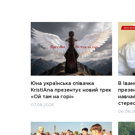
Юна українська співачка
В Іван
KristiAna презентує новий трек
презен
«Ой там на горі»
навчає
стерео
07.08.2026
06.08.2