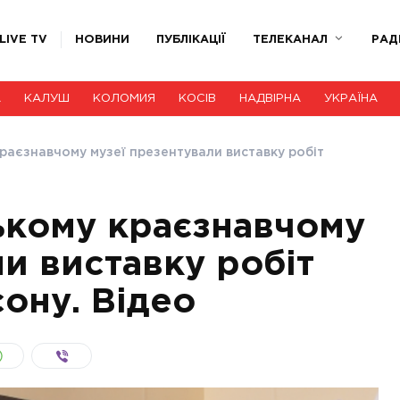
LIVE TV
НОВИНИ
ПУБЛІКАЦІЇ
ТЕЛЕКАНАЛ
РАД
А
КАЛУШ
КОЛОМИЯ
КОСІВ
НАДВІРНА
УКРАЇНА
краєзнавчому музеї презентували виставку робіт
ькому краєзнавчому
и виставку робіт
ону. Відео