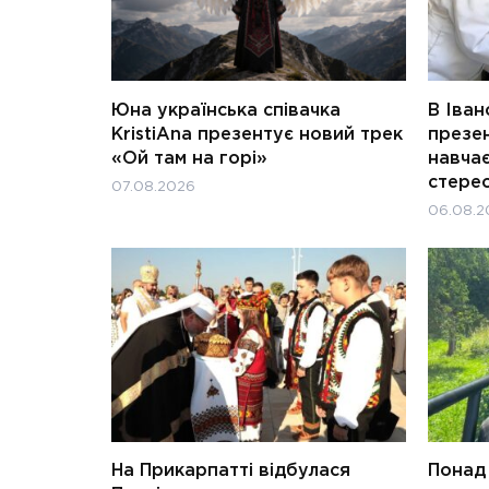
Юна українська співачка
В Іван
KristiAna презентує новий трек
презен
«Ой там на горі»
навчає
стерео
07.08.2026
06.08.2
На Прикарпатті відбулася
Понад 