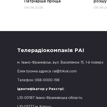
Патріарша проща
розшук
06.08.2026
06.08.2
Телерадіокомпанія РАІ
м. Івано-Франківськ, вул. Василіянок 15, 1-й поверх
Електронна адреса:
rai@trkrai.com
Телефон: 068-0000-198
Ідентифікатор у Реєстрі:
L10-00187 Івано-Франківська область
L10-01777 м. Калуш