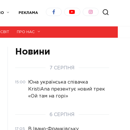
ІО
РЕКЛАМА
СВІТ
ПРО НАС
Новини
7 СЕРПНЯ
Юна українська співачка
15:00
KristiAna презентує новий трек
«Ой там на горі»
6 СЕРПНЯ
В Івано-Франківську
17:05