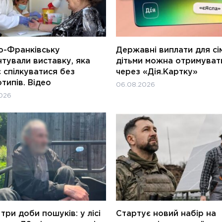
о-Франківську
Державні виплати для сім
тували виставку, яка
дітьми можна отримуват
 спілкуватися без
через «Дія.Картку»
типів. Відео
06.08.2026
026
три доби пошуків: у лісі
Стартує новий набір на