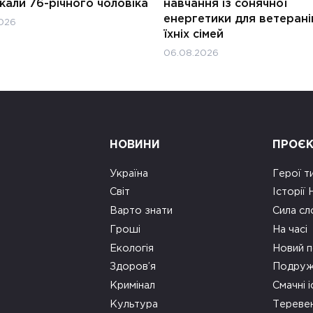
али 76-річного чоловіка
навчання із сонячної
енергетики для ветерані
026
їхніх сімей
06.08.2026
НОВИНИ
ПРОЄ
Україна
Герої т
Світ
Історії
Варто знати
Сила сл
Гроші
На часі
Екологія
Новий п
Здоров’я
Подруж
Кримінал
Смачні і
Культура
Тереве