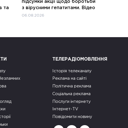
підсумки акції щодо боротьби
в та
з вірусними гепатитами. Відео
06.08.2026
КТИ
ТЕЛЕРАДІОМОВЛЕННЯ
илу
Історія телеканалу
 Незламних
Реклама на сайті
ова
Політична реклама
Соціальна реклама
огляд
Послуги інтернету
ки
Інтернет-TV
сторії
Повідомити новину
ньки