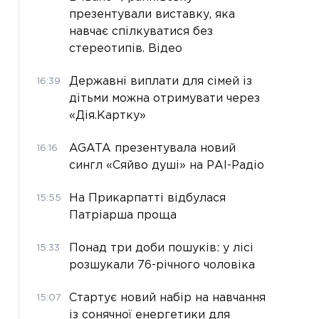
презентували виставку, яка
навчає спілкуватися без
стереотипів. Відео
Державні виплати для сімей із
16:39
дітьми можна отримувати через
«Дія.Картку»
AGATA презентувала новий
16:16
сингл «Сяйво душі» на РАІ-Радіо
На Прикарпатті відбулася
15:55
Патріарша проща
Понад три доби пошуків: у лісі
15:33
розшукали 76-річного чоловіка
Стартує новий набір на навчання
15:07
із сонячної енергетики для