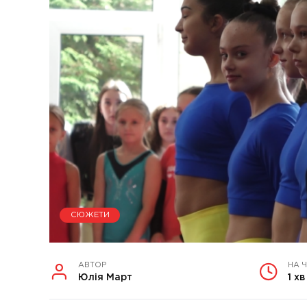
СЮЖЕТИ
АВТОР
НА 
Юлія Март
1 хв