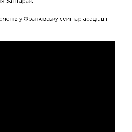
гія Зантарая.
сменів у Франківську семінар асоціації