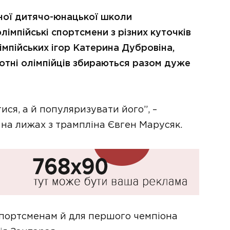
аної дитячо-юнацької школи
лімпійські спортсмени з різних куточків
імпійських ігор Катерина Дубровіна,
сотні олімпійців збираються разом дуже
ися, а й популяризувати його”, –
 на лижах з трампліна Євген Марусяк.
спортсменам й для першого чемпіона