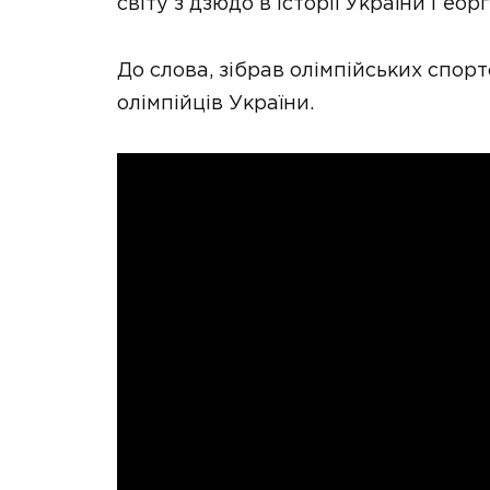
світу з дзюдо в історії України Геор
До слова, зібрав олімпійських спорт
олімпійців України.