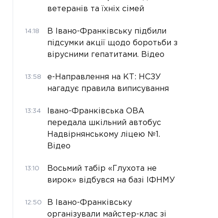
ветеранів та їхніх сімей
В Івано-Франківську підбили
14:18
підсумки акції щодо боротьби з
вірусними гепатитами. Відео
е-Направлення на КТ: НСЗУ
13:58
нагадує правила виписування
Івано-Франківська ОВА
13:34
передала шкільний автобус
Надвірнянському ліцею №1.
Відео
Восьмий табір «Глухота не
13:10
вирок» відбувся на базі ІФНМУ
В Івано-Франківську
12:50
організували майстер-клас зі