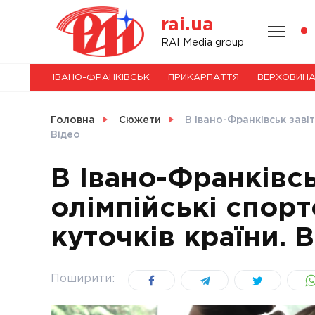
Skip
rai.ua
to
content
НОВИНИ
RAI Media group
ІВАНО-ФРАНКІВСЬК
ПРИКАРПАТТЯ
ВЕРХОВИН
СВІТ
Головна
Сюжети
В Івано-Франківськ завіт
Відео
В Івано-Франківсь
УКРАЇНА
олімпійські спорт
куточків країни. 
Поширити: