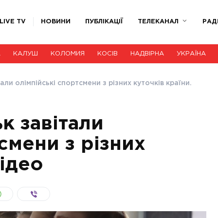
LIVE TV
НОВИНИ
ПУБЛІКАЦІЇ
ТЕЛЕКАНАЛ
РАД
А
КАЛУШ
КОЛОМИЯ
КОСІВ
НАДВІРНА
УКРАЇНА
али олімпійські спортсмени з різних куточків країни.
к завітали
смени з різних
Відео