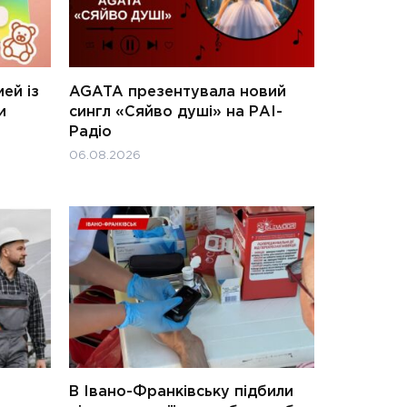
ей із
AGATA презентувала новий
и
сингл «Сяйво душі» на РАІ-
Радіо
06.08.2026
В Івано-Франківську підбили