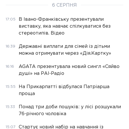
6 СЕРПНЯ
В Івано-Франківську презентували
17:05
виставку, яка навчає спілкуватися без
стереотипів. Відео
Державні виплати для сімей із дітьми
16:39
можна отримувати через «Дія.Картку»
AGATA презентувала новий сингл «Сяйво
16:16
душі» на РАІ-Радіо
На Прикарпатті відбулася Патріарша
15:55
проща
Понад три доби пошуків: у лісі розшукали
15:33
76-річного чоловіка
Стартує новий набір на навчання із
15:07