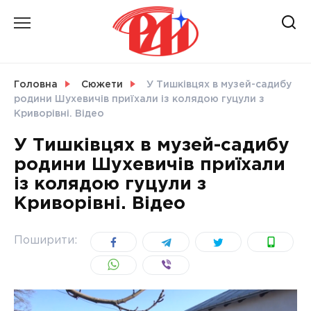
Skip
to
content
НОВИНИ
Головна
Сюжети
У Тишківцях в музей-садибу
родини Шухевичів приїхали із колядою гуцули з
СВІТ
Криворівні. Відео
У Тишківцях в музей-садибу
родини Шухевичів приїхали
із колядою гуцули з
УКРАЇНА
Криворівні. Відео
Поширити: