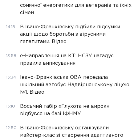
сонячної енергетики для ветеранів та їхніх
сімей
В Івано-Франківську підбили підсумки
14:18
акції щодо боротьби з вірусними
гепатитами. Відео
е-Направлення на КТ: НСЗУ нагадує
13:58
правила виписування
Івано-Франківська ОВА передала
13:34
шкільний автобус Надвірнянському ліцею
№1. Відео
Восьмий табір «Глухота не вирок»
13:10
відбувся на базі ІФНМУ
В Івано-Франківську організували
12:50
майстер-клас зі створення адаптивного