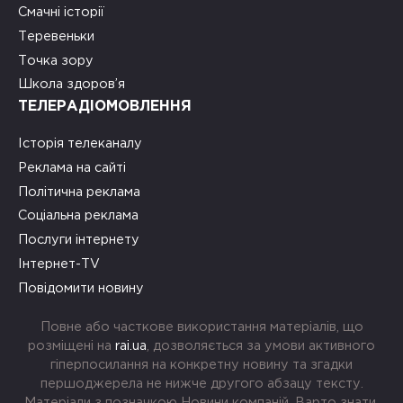
Смачні історії
Теревеньки
Точка зору
Школа здоров’я
ТЕЛЕРАДІОМОВЛЕННЯ
Історія телеканалу
Реклама на сайті
Політична реклама
Соціальна реклама
Послуги інтернету
Інтернет-TV
Повідомити новину
Повне або часткове використання матеріалів, що
розміщені на
rai.ua
, дозволяється за умови активного
гіперпосилання на конкретну новину та згадки
першоджерела не нижче другого абзацу тексту.
Матеріали з позначкою Новини компаній, Варто знати,