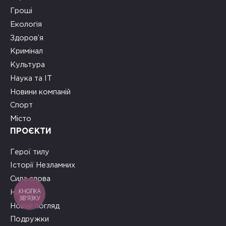
Гроші
Екологія
Здоров’я
Кримінал
Культура
Наука та ІТ
Новини компаній
Спорт
Місто
ПРОЄКТИ
Герої тилу
Історії Незламних
Сила слова
КНОПКА
На часі
ЗВ'ЯЗКУ
Новий погляд
Подружки