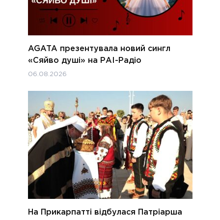
AGATA презентувала новий сингл
«Сяйво душі» на РАІ-Радіо
06.08.2026
На Прикарпатті відбулася Патріарша