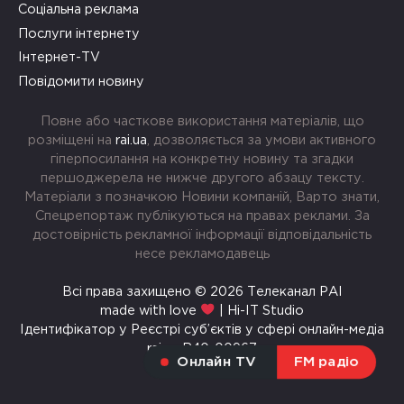
Соціальна реклама
Послуги інтернету
Інтернет-TV
Повідомити новину
Повне або часткове використання матеріалів, що
розміщені на
rai.ua
, дозволяється за умови активного
гіперпосилання на конкретну новину та згадки
першоджерела не нижче другого абзацу тексту.
Матеріали з позначкою Новини компаній, Варто знати,
Спецрепортаж публікуються на правах реклами. За
достовірність рекламної інформації відповідальність
несе рекламодавець
Всі права захищено © 2026 Телеканал РАІ
made with love
| Hi-IT Studio
Ідентифікатор у Реєстрі суб’єктів у сфері онлайн-медіа
rai.ua R40-00967
Онлайн TV
FM радіо