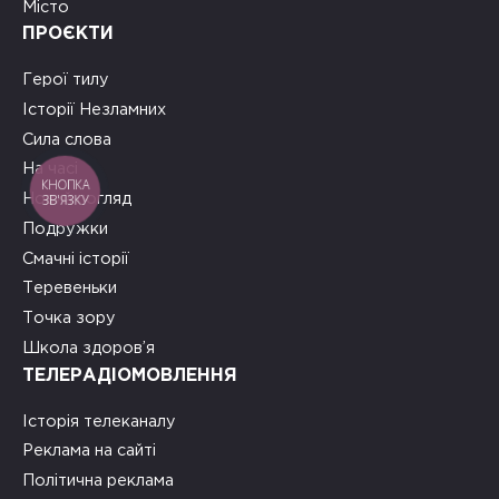
Місто
ПРОЄКТИ
Герої тилу
Історії Незламних
Сила слова
На часі
КНОПКА
ЗВ'ЯЗКУ
Новий погляд
Подружки
Смачні історії
Теревеньки
Точка зору
Школа здоров’я
ТЕЛЕРАДІОМОВЛЕННЯ
Історія телеканалу
Реклама на сайті
Політична реклама