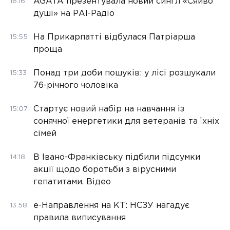
AGATA презентувала новий сингл «Сяйво
16:16
душі» на РАІ-Радіо
На Прикарпатті відбулася Патріарша
15:55
проща
Понад три доби пошуків: у лісі розшукали
15:33
76-річного чоловіка
Стартує новий набір на навчання із
15:07
сонячної енергетики для ветеранів та їхніх
сімей
В Івано-Франківську підбили підсумки
14:18
акції щодо боротьби з вірусними
гепатитами. Відео
е-Направлення на КТ: НСЗУ нагадує
13:58
правила виписування