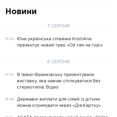
Новини
7 СЕРПНЯ
Юна українська співачка KristiAna
15:00
презентує новий трек «Ой там на горі»
6 СЕРПНЯ
В Івано-Франківську презентували
17:05
виставку, яка навчає спілкуватися без
стереотипів. Відео
Державні виплати для сімей із дітьми
16:39
можна отримувати через «Дія.Картку»