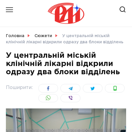
Skip
to
content
НОВИНИ
Головна
Сюжети
У центральній міській
клінічній лікарні відкрили одразу два блоки відділень
СВІТ
У центральній міській
клінічній лікарні відкрили
одразу два блоки відділень
УКРАЇНА
Поширити: