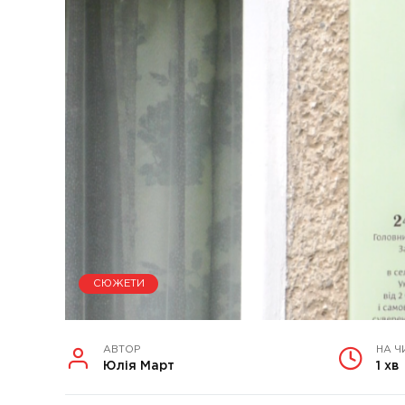
СЮЖЕТИ
АВТОР
НА Ч
Юлія Март
1 хв