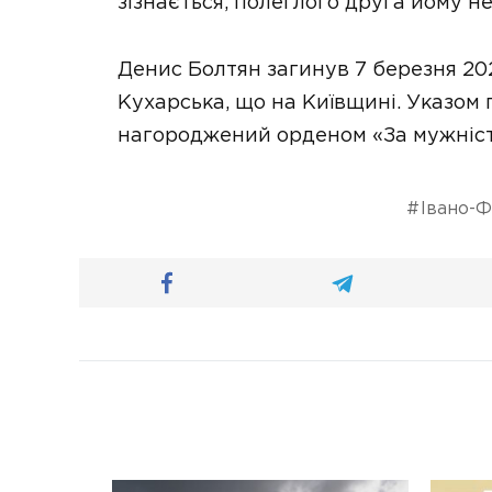
зізнається, полеглого друга йому не
Денис Болтян загинув 7 березня 202
Кухарська, що на Київщині. Указом
нагороджений орденом «За мужність»
Івано-Ф