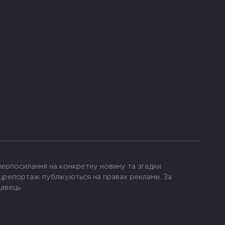
іперпосилання на конкретну новину та згадки
црепортаж публікуються на правах реклами. За
давець