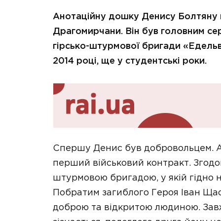
Анотаційну дошку Денису Болтяну ві
Драгомирчани. Він був головним се
гірсько-штурмової бригади «Едельве
2014 році, ще у студентські роки.
Спершу Денис був добровольцем. А 
перший військовий контракт. Згодом
штурмовою бригадою, у якій гідно н
Побратим загиблого Героя Іван Ща
доброю та відкритою людиною. Зав