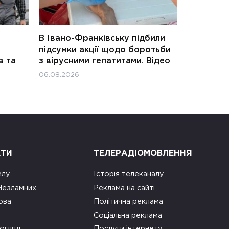
В Івано-Франківську підбили
підсумки акції щодо боротьби
в та
з вірусними гепатитами. Відео
06.08.2026
КТИ
ТЕЛЕРАДІОМОВЛЕННЯ
илу
Історія телеканалу
 Незламних
Реклама на сайті
ова
Політична реклама
Соціальна реклама
огляд
Послуги інтернету