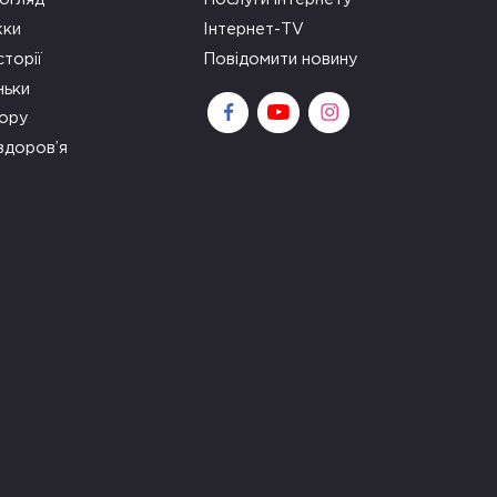
ки
Інтернет-TV
сторії
Повідомити новину
ньки
зору
здоров’я