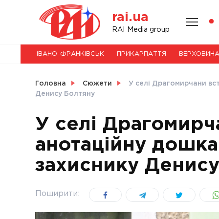
Skip
rai.ua
to
content
НОВИНИ
RAI Media group
ІВАНО-ФРАНКІВСЬК
ПРИКАРПАТТЯ
ВЕРХОВИН
СВІТ
Головна
Сюжети
У селі Драгомирчани вс
Денису Болтяну
У селі Драгомирч
УКРАЇНА
анотаційну дошка
захиснику Денису
Поширити: