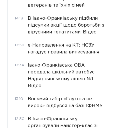
ветеранів та їхніх сімей
В Івано-Франківську підбили
14:18
підсумки акції щодо боротьби з
вірусними гепатитами. Відео
е-Направлення на КТ: НСЗУ
13:58
нагадує правила виписування
Івано-Франківська ОВА
13:34
передала шкільний автобус
Надвірнянському ліцею №1.
Відео
Восьмий табір «Глухота не
13:10
вирок» відбувся на базі ІФНМУ
В Івано-Франківську
12:50
організували майстер-клас зі