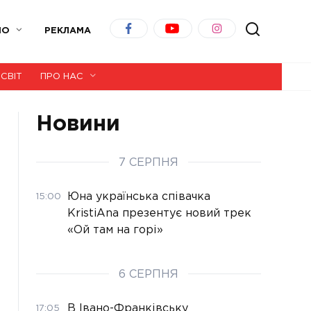
ІО
РЕКЛАМА
СВІТ
ПРО НАС
Новини
7 СЕРПНЯ
Юна українська співачка
15:00
KristiAna презентує новий трек
«Ой там на горі»
6 СЕРПНЯ
В Івано-Франківську
17:05