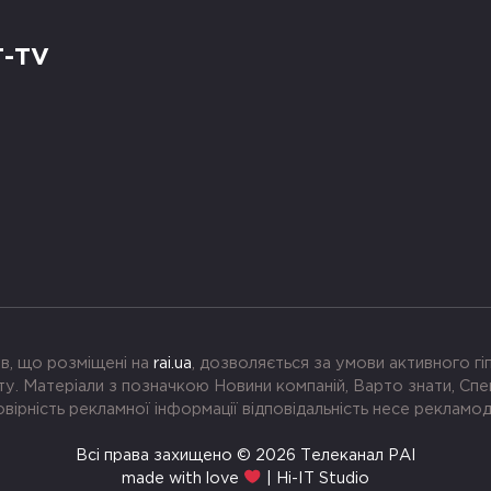
Т-TV
в, що розміщені на
rai.ua
, дозволяється за умови активного г
. Матеріали з позначкою Новини компаній, Варто знати, Спе
вірність рекламної інформації відповідальність несе рекламо
Всі права захищено © 2026 Телеканал РАІ
made with love
| Hi-IT Studio