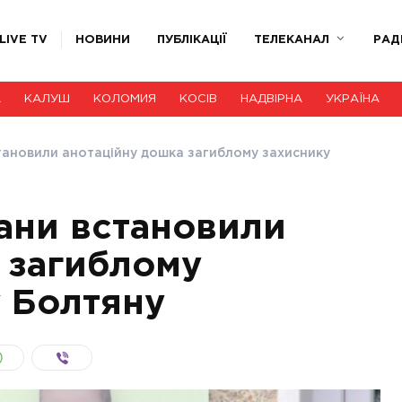
LIVE TV
НОВИНИ
ПУБЛІКАЦІЇ
ТЕЛЕКАНАЛ
РАД
А
КАЛУШ
КОЛОМИЯ
КОСІВ
НАДВІРНА
УКРАЇНА
тановили анотаційну дошка загиблому захиснику
ани встановили
 загиблому
 Болтяну