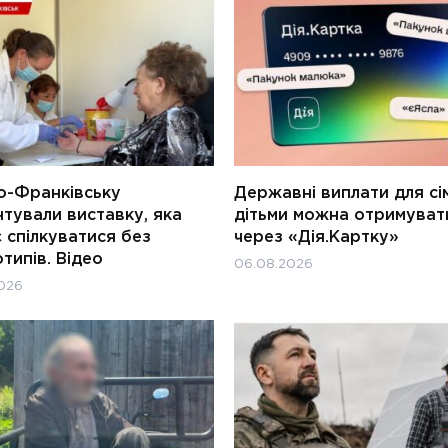
о-Франківську
Державні виплати для сім
тували виставку, яка
дітьми можна отримуват
 спілкуватися без
через «Дія.Картку»
типів. Відео
06.08.2026
026