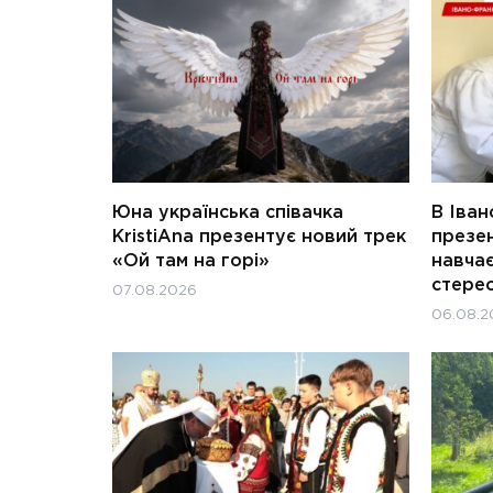
Юна українська співачка
В Іван
KristiAna презентує новий трек
презен
«Ой там на горі»
навчає
стерео
07.08.2026
06.08.2