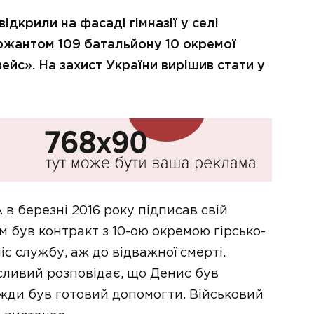
дкрили на фасаді гімназії у селі
ржантом 109 батальйону 10 окремої
йс». На захист України вирішив стати у
в березні 2016 року підписав свій
 був контракт з 10-ою окремою гірсько-
іс службу, аж до відважної смерті.
сливий розповідає, що Денис був
жди був готовий допомогти. Військовий