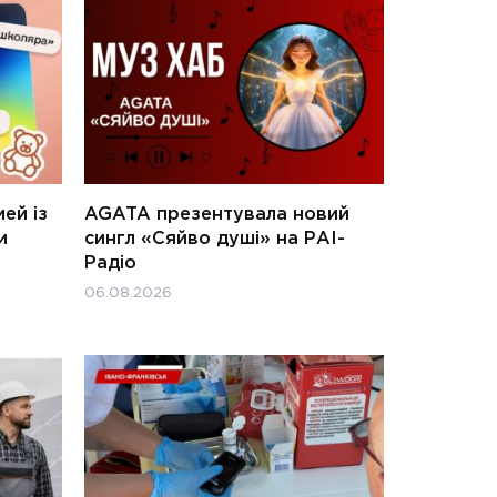
ей із
AGATA презентувала новий
и
сингл «Сяйво душі» на РАІ-
Радіо
06.08.2026