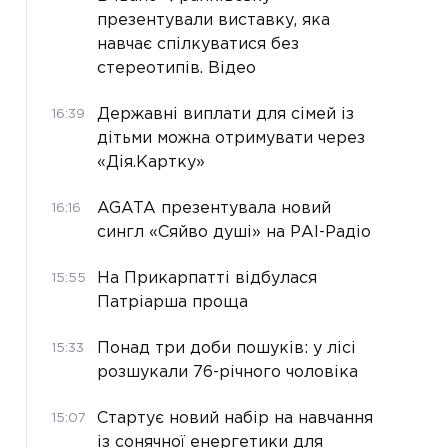
презентували виставку, яка
навчає спілкуватися без
стереотипів. Відео
Державні виплати для сімей із
16:39
дітьми можна отримувати через
«Дія.Картку»
AGATA презентувала новий
16:16
сингл «Сяйво душі» на РАІ-Радіо
На Прикарпатті відбулася
15:55
Патріарша проща
Понад три доби пошуків: у лісі
15:33
розшукали 76-річного чоловіка
Стартує новий набір на навчання
15:07
із сонячної енергетики для