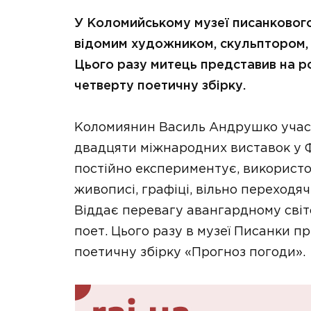
У Коломийському музеї писанкового
відомим художником, скульптором,
Цього разу митець представив на р
четверту поетичну збірку.
Коломиянин Василь Андрушко учасн
двадцяти міжнародних виставок у Фран
постійно експериментує, використов
живописі, графіці, вільно переходя
Віддає перевагу авангардному світо
поет. Цього разу в музеї Писанки пр
поетичну збірку «Прогноз погоди».