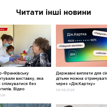
Читати інші новини
о-Франківську
Державні виплати для сім
тували виставку, яка
дітьми можна отримуват
 спілкуватися без
через «Дія.Картку»
типів. Відео
06.08.2026
026