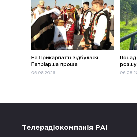
На Прикарпатті відбулася
Понад 
Патріарша проща
розшук
06.08.2026
06.08.2
Телерадіокомпанія РАІ