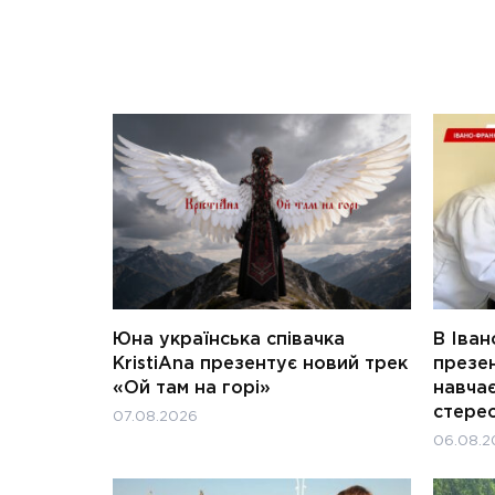
Юна українська співачка
В Іван
KristiAna презентує новий трек
презен
«Ой там на горі»
навчає
стерео
07.08.2026
06.08.2