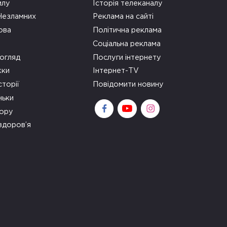
илу
Історія телеканалу
 Незламних
Реклама на сайті
ова
Політична реклама
Соціальна реклама
огляд
Послуги інтернету
ки
Інтернет-TV
сторії
Повідомити новину
ньки
зору
здоров’я