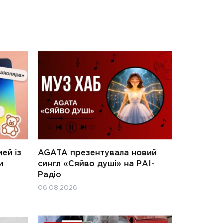
ей із
AGATA презентувала новий
и
сингл «Сяйво душі» на РАІ-
Радіо
06.08.2026