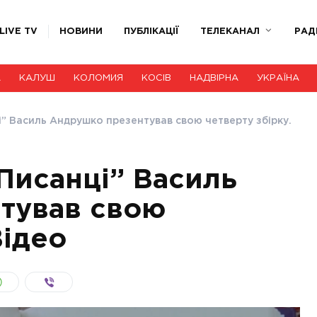
LIVE TV
НОВИНИ
ПУБЛІКАЦІЇ
ТЕЛЕКАНАЛ
РАД
А
КАЛУШ
КОЛОМИЯ
КОСІВ
НАДВІРНА
УКРАЇНА
і” Василь Андрушко презентував свою четверту збірку.
Писанці” Василь
тував свою
Відео