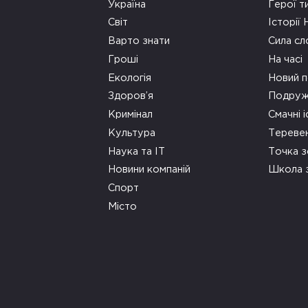
Україна
Герої т
Світ
Історії
Варто знати
Сила сл
Гроші
На часі
Екологія
Новий п
Здоров’я
Подруж
Кримінал
Смачні і
Культура
Тереве
Наука та ІТ
Точка 
Новини компаній
Школа 
Спорт
Місто