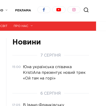
ІО
РЕКЛАМА
СВІТ
ПРО НАС
Новини
7 СЕРПНЯ
Юна українська співачка
15:00
KristiAna презентує новий трек
«Ой там на горі»
6 СЕРПНЯ
В Івано-Франківську
17:05