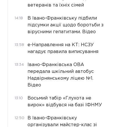
ветеранів та їхніх сімей
В Івано-Франківську підбили
14:18
підсумки акції щодо боротьби з
вірусними гепатитами. Відео
е-Направлення на КТ: НСЗУ
13:58
нагадує правила виписування
Івано-Франківська ОВА
13:34
передала шкільний автобус
Надвірнянському ліцею №1.
Відео
Восьмий табір «Глухота не
13:10
вирок» відбувся на базі ІФНМУ
В Івано-Франківську
12:50
організували майстер-клас зі