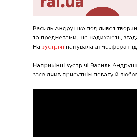
Василь Андрушко поділився творчим
та предметами, що надихають, згад
На
зустрічі
панувала атмосфера підн
Наприкінці зустрічі Василь Андру
засвідчив присутнім повагу й любов