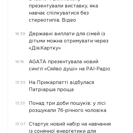
презентували виставку, яка
навчає спілкуватися без
стереотипів. Відео
Державні виплати для сімей із
16:39
дітьми можна отримувати через
«Дія.Картку»
AGATA презентувала новий
16:16
сингл «Сяйво душі» на РАІ-Радіо
На Прикарпатті відбулася
15:55
Патріарша проща
Понад три доби пошуків: у лісі
15:33
розшукали 76-річного чоловіка
Стартує новий набір на навчання
15:07
із сонячної енергетики для