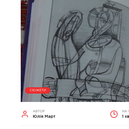
СЮЖЕТИ
АВТОР
НА 
Юлія Март
1 х