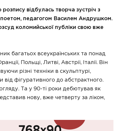
 розпису відбулась творча зустріч з
 поетом, педагогом Василем Андрушком.
озсуд коломийської публіки свою вже
ик багатьох всеукраїнських та понад
ції, Польщі, Литві, Австрії, Італії. Він
уючи різні техніки в скульптурі,
чи від фігуративного до абстрактного.
гляду. Та у 90-ті роки дебютував як
едставив нову, вже четверту за ліком,