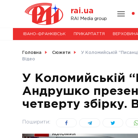
Skip
rai.ua
to
content
НОВИНИ
RAI Media group
ІВАНО-ФРАНКІВСЬК
ПРИКАРПАТТЯ
ВЕРХОВИН
СВІТ
Головна
Сюжети
У Коломийській “Писанц
Відео
У Коломийській “
УКРАЇНА
Андрушко презен
четверту збірку. 
Поширити: