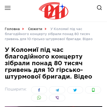
Skip
to
content
НОВИНИ
Головна
Сюжети
У Коломиї під час
благодійного концерту зібрали понад 80 тисяч
СВІТ
гривень для 10 гірсько-штурмової бригади. Відео
У Коломиї під час
благодійного концерту
зібрали понад 80 тисяч
УКРАЇНА
гривень для 10 гірсько-
штурмової бригади. Відео
Поширити: