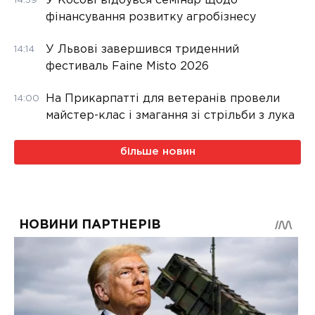
У Косові відбувся семінар щодо
14:39
фінансування розвитку агробізнесу
У Львові завершився триденний
14:14
фестиваль Faine Misto 2026
На Прикарпатті для ветеранів провели
14:00
майстер-клас і змагання зі стрільби з лука
більше новин