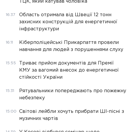
ТЦК, який катував чоловіка
Область отримала від Швеції 12 тонн
16:37
захисних конструкцій для енергетичної
інфраструктури
Кіберполіцейські Прикарпаття провели
16:11
навчання для людей з порушеннями слуху
Триває прийом документів для Премії
15:55
КМУ за вагомий внесок до енергетичної
стійкості України
Рятувальники попереджають про пожежну
15:31
небезпеку
Світові лейбли хочуть прибрати ШІ-пісні з
15:00
музичних чартів