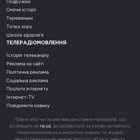
Подружки
Смачні історії
Теревеньки
Точка зору
Школа здоров’я
ТЕЛЕРАДІОМОВЛЕННЯ
Історія телеканалу
Реклама на сайті
Політична реклама
Соціальна реклама
Послуги інтернету
Інтернет-TV
Повідомити новину
Повне або часткове використання матеріалів, що
розміщені на
rai.ua
, дозволяється за умови активного
гіперпосилання на конкретну новину та згадки
першоджерела не нижче другого абзацу тексту.