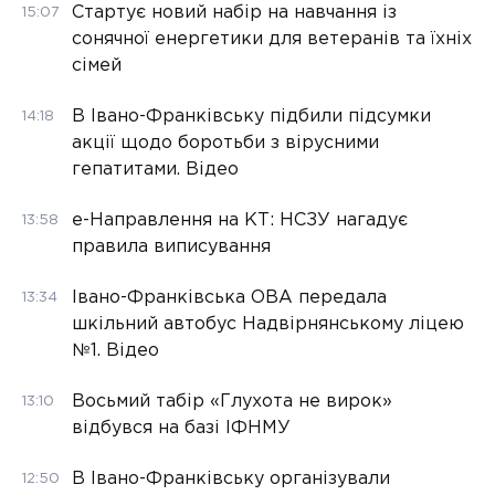
Стартує новий набір на навчання із
15:07
сонячної енергетики для ветеранів та їхніх
сімей
В Івано-Франківську підбили підсумки
14:18
акції щодо боротьби з вірусними
гепатитами. Відео
е-Направлення на КТ: НСЗУ нагадує
13:58
правила виписування
Івано-Франківська ОВА передала
13:34
шкільний автобус Надвірнянському ліцею
№1. Відео
Восьмий табір «Глухота не вирок»
13:10
відбувся на базі ІФНМУ
В Івано-Франківську організували
12:50