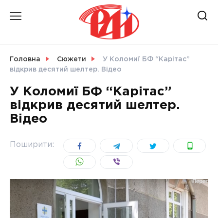
Skip
to
content
НОВИНИ
Головна
Сюжети
У Коломиї БФ “Карітас”
відкрив десятий шелтер. Відео
СВІТ
У Коломиї БФ “Карітас”
відкрив десятий шелтер.
Відео
УКРАЇНА
Поширити: