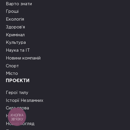
Варто знати
Гроші
Екологія
Здоров’я
Кримінал
Культура
Наука та ІТ
Новини компаній
Спорт
Місто
ПРОЄКТИ
Герої тилу
Історії Незламних
Сила слова
КНОПКА
На часі
ЗВ'ЯЗКУ
Новий погляд