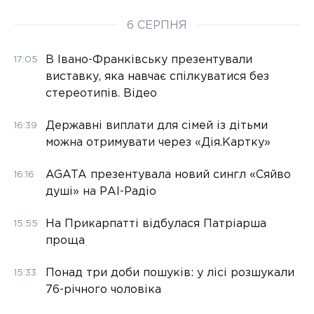
6 СЕРПНЯ
В Івано-Франківську презентували
17:05
виставку, яка навчає спілкуватися без
стереотипів. Відео
Державні виплати для сімей із дітьми
16:39
можна отримувати через «Дія.Картку»
AGATA презентувала новий сингл «Сяйво
16:16
душі» на РАІ-Радіо
На Прикарпатті відбулася Патріарша
15:55
проща
Понад три доби пошуків: у лісі розшукали
15:33
76-річного чоловіка