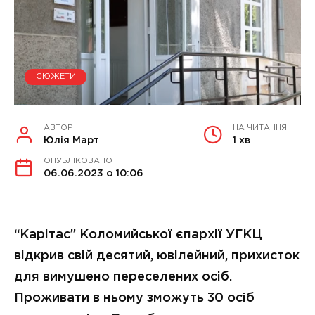
СЮЖЕТИ
АВТОР
НА ЧИТАННЯ
Юлія Март
1 хв
ОПУБЛІКОВАНО
06.06.2023 о 10:06
“Карітас” Коломийської єпархії УГКЦ
відкрив свій десятий, ювілейний, прихисток
для вимушено переселених осіб.
Проживати в ньому зможуть 30 осіб