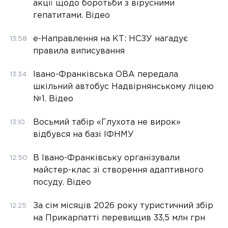
акції щодо боротьби з вірусними
гепатитами. Відео
е-Направлення на КТ: НСЗУ нагадує
13:58
правила виписування
Івано-Франківська ОВА передала
13:34
шкільний автобус Надвірнянському ліцею
№1. Відео
Восьмий табір «Глухота не вирок»
13:10
відбувся на базі ІФНМУ
В Івано-Франківську організували
12:50
майстер-клас зі створення адаптивного
посуду. Відео
За сім місяців 2026 року туристичний збір
12:25
на Прикарпатті перевищив 33,5 млн грн