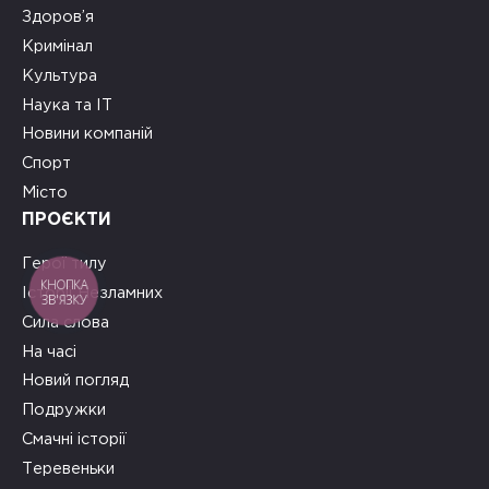
Здоров’я
Кримінал
Культура
Наука та ІТ
Новини компаній
Спорт
Місто
ПРОЄКТИ
Герої тилу
КНОПКА
Історії Незламних
ЗВ'ЯЗКУ
Сила слова
На часі
Новий погляд
Подружки
Смачні історії
Теревеньки