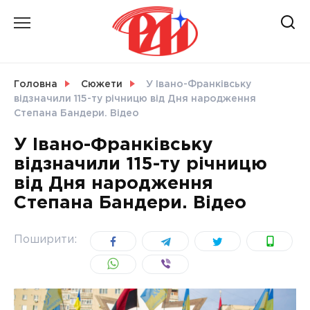
Skip
to
content
НОВИНИ
Головна
Сюжети
У Івано-Франківську
відзначили 115-ту річницю від Дня народження
СВІТ
Степана Бандери. Відео
У Івано-Франківську
відзначили 115-ту річницю
від Дня народження
УКРАЇНА
Степана Бандери. Відео
Поширити: