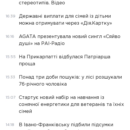
стереотипів. Відео
Державні виплати для сімей із дітьми
16:39
можна отримувати через «Дія.Картку»
AGATA презентувала новий сингл «Сяйво
16:16
душі» на РАІ-Радіо
На Прикарпатті відбулася Патріарша
15:55
проща
Понад три доби пошуків: у лісі розшукали
15:33
76-річного чоловіка
Стартує новий набір на навчання із
15:07
сонячної енергетики для ветеранів та їхніх
сімей
В Івано-Франківську підбили підсумки
14:18