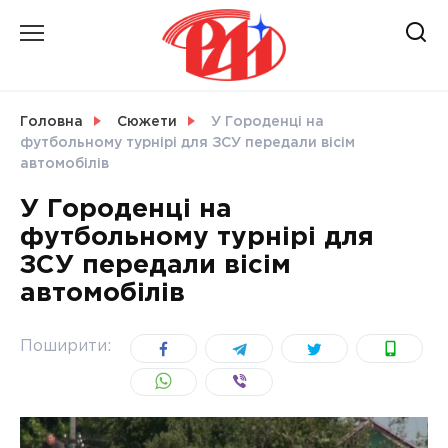
Skip
to
content
НОВИНИ
Головна
Сюжети
У Городенці на
футбольному турнірі для ЗСУ передали вісім
СВІТ
автомобілів
У Городенці на
футбольному турнірі для
ЗСУ передали вісім
УКРАЇНА
автомобілів
Поширити: