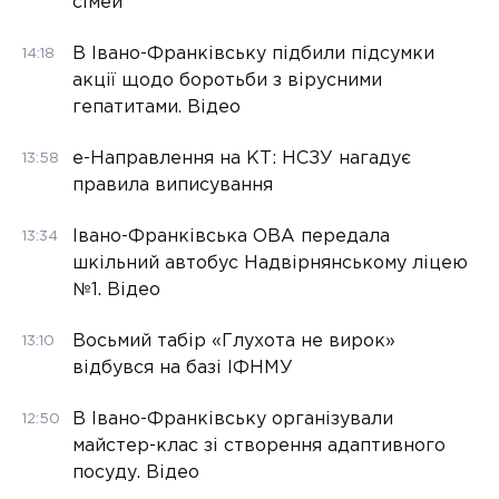
сімей
В Івано-Франківську підбили підсумки
14:18
акції щодо боротьби з вірусними
гепатитами. Відео
е-Направлення на КТ: НСЗУ нагадує
13:58
правила виписування
Івано-Франківська ОВА передала
13:34
шкільний автобус Надвірнянському ліцею
№1. Відео
Восьмий табір «Глухота не вирок»
13:10
відбувся на базі ІФНМУ
В Івано-Франківську організували
12:50
майстер-клас зі створення адаптивного
посуду. Відео