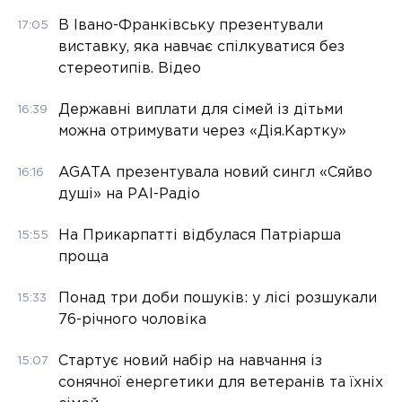
В Івано-Франківську презентували
17:05
виставку, яка навчає спілкуватися без
стереотипів. Відео
Державні виплати для сімей із дітьми
16:39
можна отримувати через «Дія.Картку»
AGATA презентувала новий сингл «Сяйво
16:16
душі» на РАІ-Радіо
На Прикарпатті відбулася Патріарша
15:55
проща
Понад три доби пошуків: у лісі розшукали
15:33
76-річного чоловіка
Стартує новий набір на навчання із
15:07
сонячної енергетики для ветеранів та їхніх