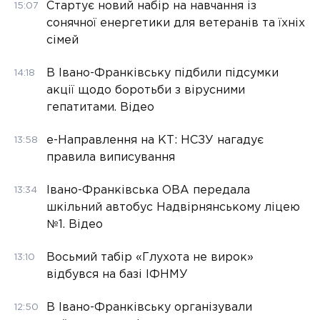
Стартує новий набір на навчання із
15:07
сонячної енергетики для ветеранів та їхніх
сімей
В Івано-Франківську підбили підсумки
14:18
акції щодо боротьби з вірусними
гепатитами. Відео
е-Направлення на КТ: НСЗУ нагадує
13:58
правила виписування
Івано-Франківська ОВА передала
13:34
шкільний автобус Надвірнянському ліцею
№1. Відео
Восьмий табір «Глухота не вирок»
13:10
відбувся на базі ІФНМУ
В Івано-Франківську організували
12:50