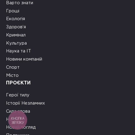
Варто знати
Гроші
Екологія
Здоров’я
Кримінал
Культура
Наука та ІТ
Новини компаній
Спорт
Місто
ПРОЄКТИ
Герої тилу
Історії Незламних
Сила слова
КНОПКА
На часі
ЗВ'ЯЗКУ
Новий погляд