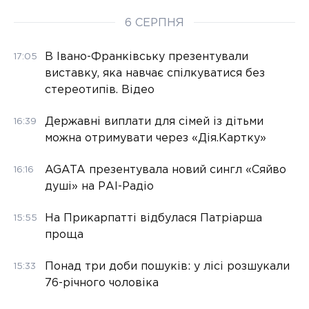
6 СЕРПНЯ
В Івано-Франківську презентували
17:05
виставку, яка навчає спілкуватися без
стереотипів. Відео
Державні виплати для сімей із дітьми
16:39
можна отримувати через «Дія.Картку»
AGATA презентувала новий сингл «Сяйво
16:16
душі» на РАІ-Радіо
На Прикарпатті відбулася Патріарша
15:55
проща
Понад три доби пошуків: у лісі розшукали
15:33
76-річного чоловіка