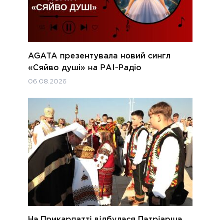
AGATA презентувала новий сингл
«Сяйво душі» на РАІ-Радіо
06.08.2026
На Прикарпатті відбулася Патріарша