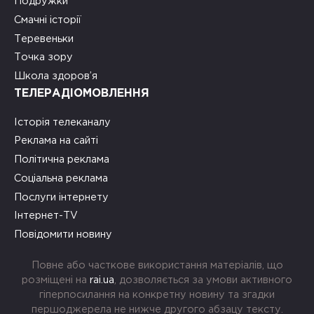
Подружки
Смачні історії
Теревеньки
Точка зору
Школа здоров’я
ТЕЛЕРАДІОМОВЛЕННЯ
Історія телеканалу
Реклама на сайті
Політична реклама
Соціальна реклама
Послуги інтернету
Інтернет-TV
Повідомити новину
Повне або часткове використання матеріалів, що
розміщені на
rai.ua
, дозволяється за умови активного
гіперпосилання на конкретну новину та згадки
першоджерела не нижче другого абзацу тексту.