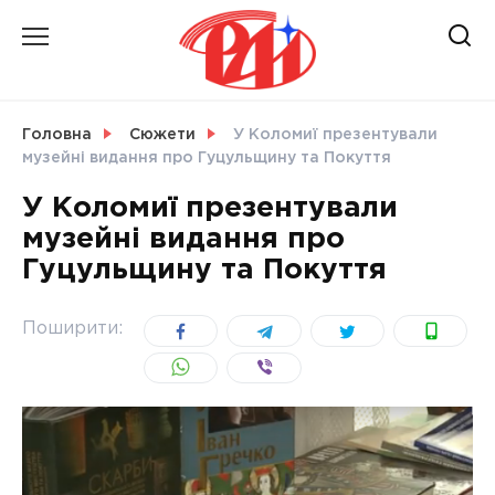
Skip
to
content
НОВИНИ
Головна
Сюжети
У Коломиї презентували
музейні видання про Гуцульщину та Покуття
СВІТ
У Коломиї презентували
музейні видання про
Гуцульщину та Покуття
УКРАЇНА
Поширити: