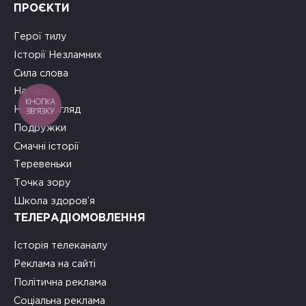
ПРОЄКТИ
Герої тилу
Історії Незламних
Сила слова
На часі
КНОПКА
Новий погляд
ЗВ'ЯЗКУ
Подружки
Смачні історії
Теревеньки
Точка зору
Школа здоров’я
ТЕЛЕРАДІОМОВЛЕННЯ
Історія телеканалу
Реклама на сайті
Політична реклама
Соціальна реклама