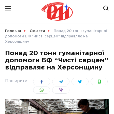
Skip
to
content
НОВИНИ
Головна
Сюжети
Понад 20 тонн гуманітарної
допомоги БФ “Чисті серцем” відправляє на
СВІТ
Херсонщину
Понад 20 тонн гуманітарної
допомоги БФ “Чисті серцем”
відправляє на Херсонщину
УКРАЇНА
Поширити: