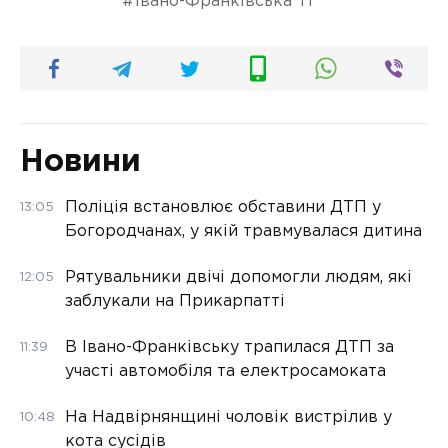
Івано-Франківська ТГ
Новини
Поліція встановлює обставини ДТП у
13:05
Богородчанах, у якій травмувалася дитина
Рятувальники двічі допомогли людям, які
12:05
заблукали на Прикарпатті
В Івано-Франківську трапилася ДТП за
11:39
участі автомобіля та електросамоката
На Надвірнянщині чоловік вистрілив у
10:48
кота сусідів