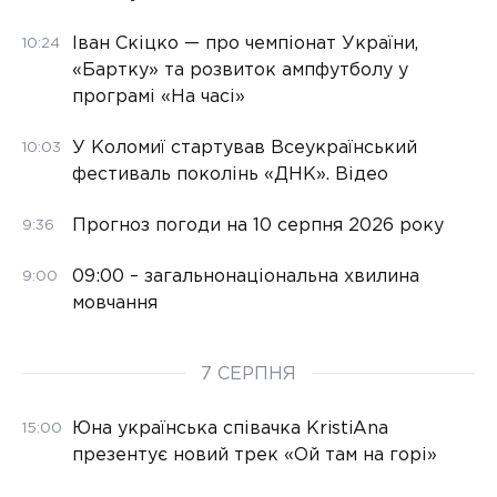
Іван Скіцко — про чемпіонат України,
10:24
«Бартку» та розвиток ампфутболу у
програмі «На часі»
У Коломиї стартував Всеукраїнський
10:03
фестиваль поколінь «ДНК». Відео
Прогноз погоди на 10 серпня 2026 року
9:36
09:00 – загальнонаціональна хвилина
9:00
мовчання
7 СЕРПНЯ
Юна українська співачка KristiAna
15:00
презентує новий трек «Ой там на горі»