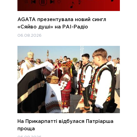
AGATA презентувала новий сингл
«Сяйво душі» на РАІ-Радіо
06.08.2026
На Прикарпатті відбулася Патріарша
проща