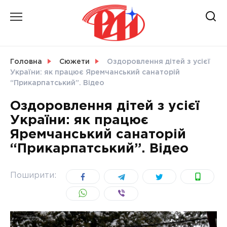
Skip
to
content
НОВИНИ
Головна
Сюжети
Оздоровлення дітей з усієї
України: як працює Яремчанський санаторій
СВІТ
“Прикарпатський”. Відео
Оздоровлення дітей з усієї
України: як працює
Яремчанський санаторій
УКРАЇНА
“Прикарпатський”. Відео
Поширити: