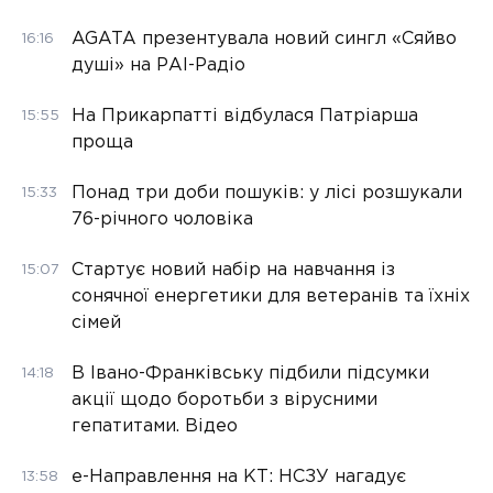
AGATA презентувала новий сингл «Сяйво
16:16
душі» на РАІ-Радіо
На Прикарпатті відбулася Патріарша
15:55
проща
Понад три доби пошуків: у лісі розшукали
15:33
76-річного чоловіка
Стартує новий набір на навчання із
15:07
сонячної енергетики для ветеранів та їхніх
сімей
В Івано-Франківську підбили підсумки
14:18
акції щодо боротьби з вірусними
гепатитами. Відео
е-Направлення на КТ: НСЗУ нагадує
13:58