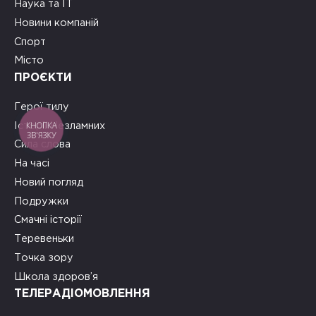
Наука та ІТ
Новини компаній
Спорт
Місто
ПРОЄКТИ
Герої тилу
КНОПКА
Історії Незламних
ЗВ'ЯЗКУ
Сила слова
На часі
Новий погляд
Подружки
Смачні історії
Теревеньки
Точка зору
Школа здоров’я
ТЕЛЕРАДІОМОВЛЕННЯ