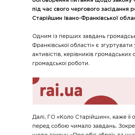
обговорення питання щодо закону «П
під час свого чергового засідання 
Старійшин Івано-Франківської облас
Одним із перших завдань громадсько
Франківської області» є згуртувати
активістів, керівників громадських
громадської роботи.
Далі, ГО «Коло Старійшин», каже її
перед собою чимало завдань. Зокре