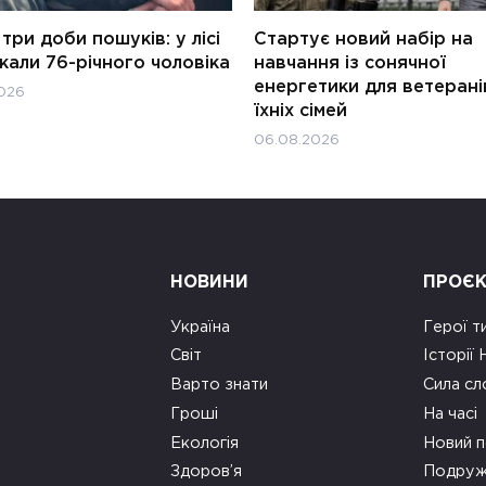
три доби пошуків: у лісі
Стартує новий набір на
али 76-річного чоловіка
навчання із сонячної
енергетики для ветерані
026
їхніх сімей
06.08.2026
НОВИНИ
ПРОЄ
Україна
Герої т
Світ
Історії
Варто знати
Сила сл
Гроші
На часі
Екологія
Новий п
Здоров’я
Подруж