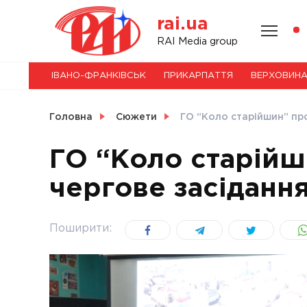
Skip
rai.ua
to
content
НОВИНИ
RAI Media group
ІВАНО-ФРАНКІВСЬК
ПРИКАРПАТТЯ
ВЕРХОВИН
СВІТ
Головна
Сюжети
ГО “Коло старійшин” про
ГО “Коло старійш
чергове засідання
УКРАЇНА
Поширити: