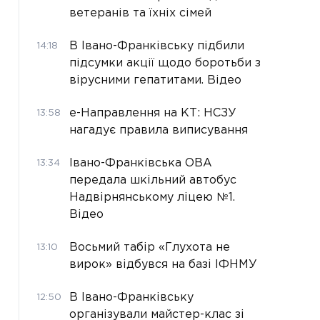
ветеранів та їхніх сімей
В Івано-Франківську підбили
14:18
підсумки акції щодо боротьби з
вірусними гепатитами. Відео
е-Направлення на КТ: НСЗУ
13:58
нагадує правила виписування
Івано-Франківська ОВА
13:34
передала шкільний автобус
Надвірнянському ліцею №1.
Відео
Восьмий табір «Глухота не
13:10
вирок» відбувся на базі ІФНМУ
В Івано-Франківську
12:50
організували майстер-клас зі