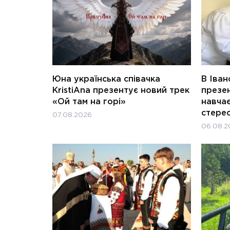
Юна українська співачка
В Іван
KristiAna презентує новий трек
презен
«Ой там на горі»
навчає
стерео
07.08.2026
06.08.2