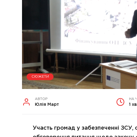
СЮЖЕТИ
АВТОР
НА 
Юлія Март
1 хв
Участь громад у забезпеченні ЗСУ