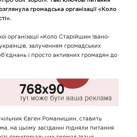
ро обіг зброї». Такі ключові питання
розглянула громадська організації «Коло
ті».
ї організації «Коло Старійшин Івано-
 українців, залученням громадських
 об’єднань і просто активних громадян до
 очільник Євген Романишин, ставить
ма, на цьому засіданні підняли питання