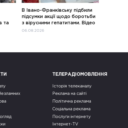
В Івано-Франківську підбили
підсумки акції щодо боротьби
в та
з вірусними гепатитами. Відео
06.08.2026
КТИ
ТЕЛЕРАДІОМОВЛЕННЯ
илу
Історія телеканалу
 Незламних
Реклама на сайті
ова
Політична реклама
Соціальна реклама
огляд
Послуги інтернету
ки
Інтернет-TV