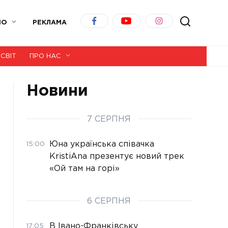
ІО
РЕКЛАМА
СВІТ
ПРО НАС
Новини
7 СЕРПНЯ
Юна українська співачка
15:00
KristiAna презентує новий трек
«Ой там на горі»
6 СЕРПНЯ
В Івано-Франківську
17:05