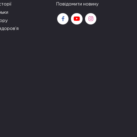
сторії
Повідомити новину
ньки
зору
здоров’я