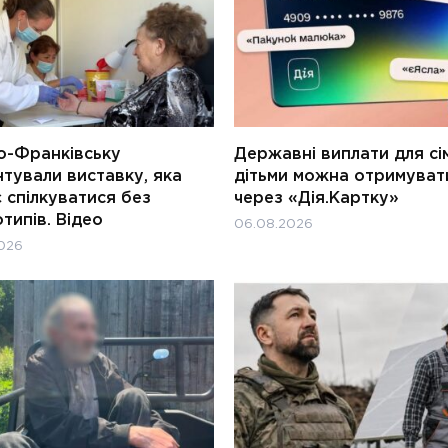
о-Франківську
Державні виплати для сім
тували виставку, яка
дітьми можна отримуват
 спілкуватися без
через «Дія.Картку»
типів. Відео
06.08.2026
026