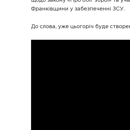
щодо закону «Про обіг зброї» та уч
Франківщини у забезпеченні ЗСУ.
До слова, уже цьогоріч буде створе