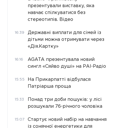
презентували виставку, яка
навчає спілкуватися без
стереотипів. Відео
Державні виплати для сімей із
16:39
дітьми можна отримувати через
«Дія.Картку»
AGATA презентувала новий
16:16
сингл «Сяйво душі» на РАІ-Радіо
На Прикарпатті відбулася
15:55
Патріарша проща
Понад три доби пошуків: у лісі
15:33
розшукали 76-річного чоловіка
Стартує новий набір на навчання
15:07
із сонячної енергетики для