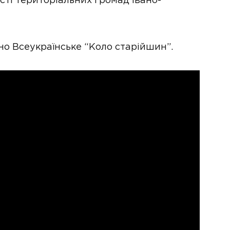
асті територіальних громад Івано-
но Всеукраїнське “Коло старійшин”.