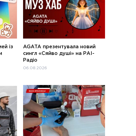
ей із
AGATA презентувала новий
и
сингл «Сяйво душі» на РАІ-
Радіо
06.08.2026