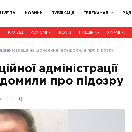
LIVE TV
НОВИНИ
ПУБЛІКАЦІЇ
ТЕЛЕКАНАЛ
РАД
А
КАЛУШ
КОЛОМИЯ
КОСІВ
НАДВІРНА
УКРАЇНА
адміністрації на Донеччині повідомили про підозру
ійної адміністрації
ідомили про підозру