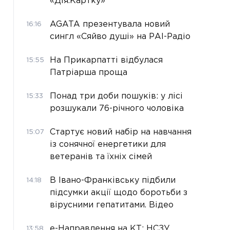
«Дія.Картку»
AGATA презентувала новий
16:16
сингл «Сяйво душі» на РАІ-Радіо
На Прикарпатті відбулася
15:55
Патріарша проща
Понад три доби пошуків: у лісі
15:33
розшукали 76-річного чоловіка
Стартує новий набір на навчання
15:07
із сонячної енергетики для
ветеранів та їхніх сімей
В Івано-Франківську підбили
14:18
підсумки акції щодо боротьби з
вірусними гепатитами. Відео
е-Направлення на КТ: НСЗУ
13:58