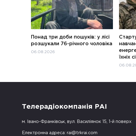
Понад три доби пошуків: у лісі
Старту
розшукали 76-річного чоловіка
навчан
енерге
06.08.2026
їхніх с
06.08.2
Телерадіокомпанія РАІ
м. Івано-Франківськ, вул. Василіянок 15, 1-й поверх
Електронна адреса:
rai@trkrai.com