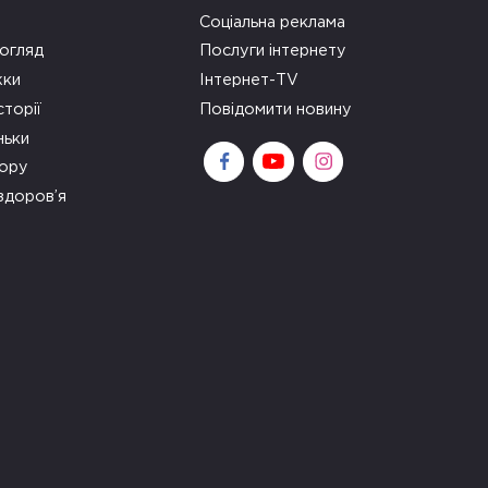
Соціальна реклама
огляд
Послуги інтернету
ки
Інтернет-TV
сторії
Повідомити новину
ньки
зору
здоров’я