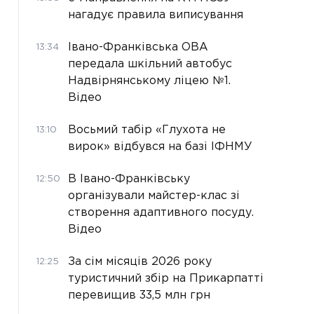
нагадує правила виписування
Івано-Франківська ОВА
13:34
передала шкільний автобус
Надвірнянському ліцею №1.
Відео
Восьмий табір «Глухота не
13:10
вирок» відбувся на базі ІФНМУ
В Івано-Франківську
12:50
організували майстер-клас зі
створення адаптивного посуду.
Відео
За сім місяців 2026 року
12:25
туристичний збір на Прикарпатті
перевищив 33,5 млн грн