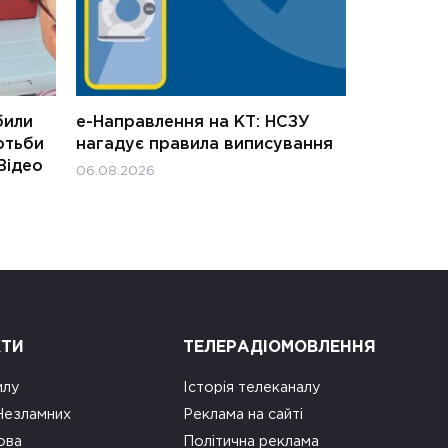
били
е-Направлення на КТ: НСЗУ
отьби
нагадує правила виписування
Відео
06.08.2026
КТИ
ТЕЛЕРАДІОМОВЛЕННЯ
илу
Історія телеканалу
 Незламних
Реклама на сайті
ова
Політична реклама