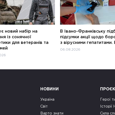
є новий набір на
В Івано-Франківську під
ня із сонячної
підсумки акції щодо бор
тики для ветеранів та
з вірусними гепатитами. 
імей
06.08.2026
026
НОВИНИ
ПРОЄ
Україна
Герої т
Світ
Історії
Варто знати
Сила сл