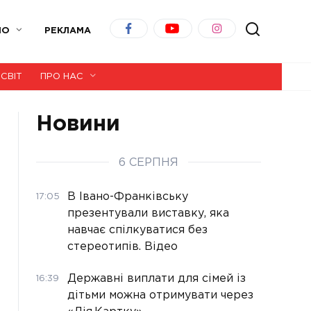
ІО
РЕКЛАМА
СВІТ
ПРО НАС
Новини
6 СЕРПНЯ
В Івано-Франківську
17:05
презентували виставку, яка
навчає спілкуватися без
стереотипів. Відео
Державні виплати для сімей із
16:39
дітьми можна отримувати через