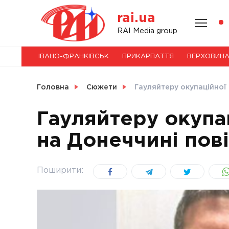
Skip
rai.ua
to
content
НОВИНИ
RAI Media group
ІВАНО-ФРАНКІВСЬК
ПРИКАРПАТТЯ
ВЕРХОВИН
СВІТ
Головна
Сюжети
Гауляйтеру окупаційної 
Гауляйтеру окупац
на Донеччині пов
УКРАЇНА
Поширити: