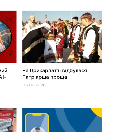
вий
На Прикарпатті відбулася
АІ-
Патріарша проща
06.08.2026