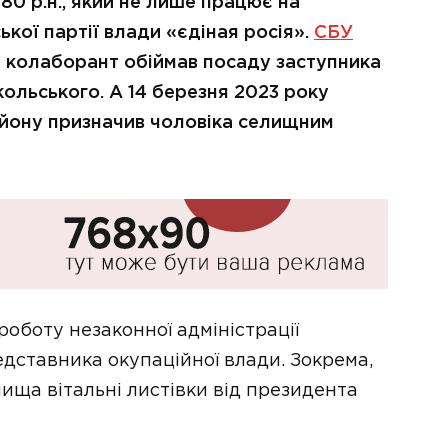
0 р.н., який не лише працює на
ської партії влади «єдіная росія».
СБУ
у колаборант обіймав посаду заступника
кольського. А 14 березня 2023 року
району призначив чоловіка селищним
роботу незаконної адміністрації
едставника окупаційної влади. Зокрема,
ища вітальні листівки від президента