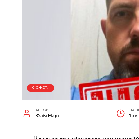
СЮЖЕТИ
АВТОР
НА Ч
Юлія Март
1 хв