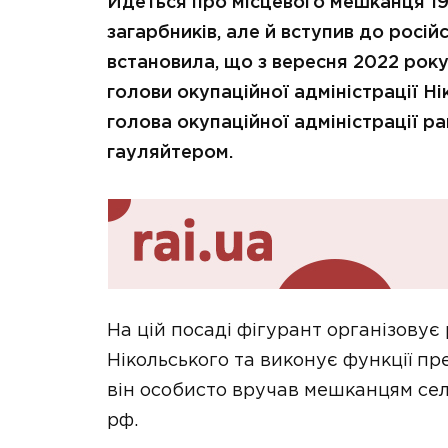
Йдеться про місцевого мешканця 198
загарбників, але й вступив до росій
встановила, що з вересня 2022 рок
голови окупаційної адміністрації Ні
голова окупаційної адміністрації 
гауляйтером.
На цій посаді фігурант організовує 
Нікольського та виконує функції пр
він особисто вручав мешканцям сел
рф.