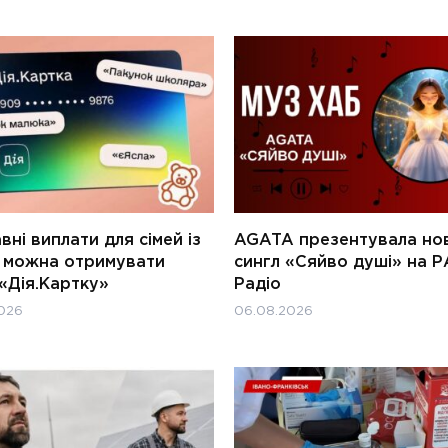
ні виплати для сімей із
AGATA презентувала но
и можна отримувати
сингл «Сяйво душі» на Р
«Дія.Картку»
Радіо
026
06.08.2026