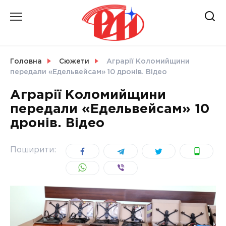
Skip
to
content
НОВИНИ
Головна
Сюжети
Аграрії Коломийщини
передали «Едельвейсам» 10 дронів. Відео
СВІТ
Аграрії Коломийщини
передали «Едельвейсам» 10
дронів. Відео
УКРАЇНА
Поширити: