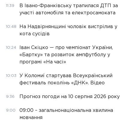
В Івано-Франківську трапилася ДТП за
11:39
участі автомобіля та електросамоката
На Надвірнянщині чоловік вистрілив у
10:48
кота сусідів
Іван Скіцко — про чемпіонат України,
10:24
«Бартку» та розвиток ампфутболу у
програмі «На часі»
У Коломиї стартував Всеукраїнський
10:03
фестиваль поколінь «ДНК». Відео
Прогноз погоди на 10 серпня 2026 року
9:36
09:00 – загальнонаціональна хвилина
9:00
мовчання