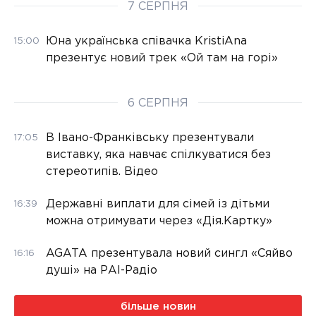
7 СЕРПНЯ
Юна українська співачка KristiAna
15:00
презентує новий трек «Ой там на горі»
6 СЕРПНЯ
В Івано-Франківську презентували
17:05
виставку, яка навчає спілкуватися без
стереотипів. Відео
Державні виплати для сімей із дітьми
16:39
можна отримувати через «Дія.Картку»
AGATA презентувала новий сингл «Сяйво
16:16
душі» на РАІ-Радіо
більше новин