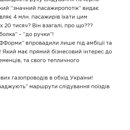
який “значний пасажиропотік” видає
вляє 4 млн. пасажирів їхати цим
 20 тисяч? Він взагалі, про що???
олка” – “до ручки”!
реФФорми” впровадили лише під амбіції та
! Який має прямий бізнесовий інтерес до
еменців, та свого тепличного
их газопроводів в обхід України!
оваджують” маршрути слідування поїздів