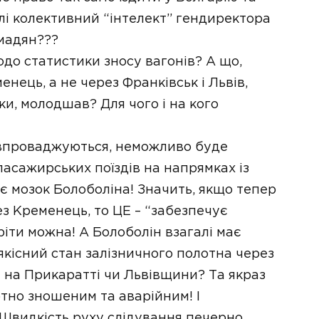
лі колективний “інтелект” гендиректора
мадян???
одо статистики зносу вагонів? А що,
нець, а не через Франківськ і Львів,
и, молодшав? Для чого і на кого
ні впроваджуються, неможливо буде
асажирських поїздів на напрямках із
 мозок Болоболіна! Значить, якщо тепер
ез Кременець, то ЦЕ – “забезпечує
іти можна! А Болоболін взагалі має
якісний стан залізничного полотна через
м на Прикаратті чи Львівщини? Та якраз
тно зношеним та аварійним! І
Швидкість руху слідування печерно