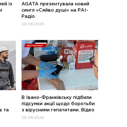
ей із
AGATA презентувала новий
и
сингл «Сяйво душі» на РАІ-
Радіо
06.08.2026
В Івано-Франківську підбили
підсумки акції щодо боротьби
в та
з вірусними гепатитами. Відео
06.08.2026