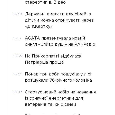
стереотипів. Відео
Державні виплати для сімей із
16:39
дітьми можна отримувати через
«Дія.Картку»
AGATA презентувала новий
16:16
сингл «Сяйво душі» на РАІ-Радіо
На Прикарпатті відбулася
15:55
Патріарша проща
Понад три доби пошуків: у лісі
15:33
розшукали 76-річного чоловіка
Стартує новий набір на навчання
15:07
із сонячної енергетики для
ветеранів та їхніх сімей