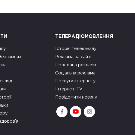
КТИ
ТЕЛЕРАДІОМОВЛЕННЯ
илу
Історія телеканалу
 Незламних
Реклама на сайті
ова
Політична реклама
Соціальна реклама
огляд
Послуги інтернету
ки
Інтернет-TV
сторії
Повідомити новину
ньки
зору
здоров’я