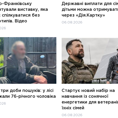
о-Франківську
Державні виплати для сім
тували виставку, яка
дітьми можна отримуват
 спілкуватися без
через «Дія.Картку»
типів. Відео
06.08.2026
026
три доби пошуків: у лісі
Стартує новий набір на
али 76-річного чоловіка
навчання із сонячної
енергетики для ветерані
026
їхніх сімей
06.08.2026