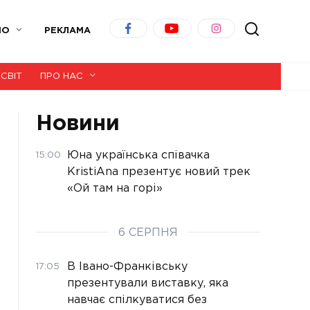
ІО
РЕКЛАМА
СВІТ
ПРО НАС
Новини
Юна українська співачка
15:00
KristiAna презентує новий трек
«Ой там на горі»
6 СЕРПНЯ
В Івано-Франківську
17:05
презентували виставку, яка
навчає спілкуватися без