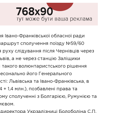
я Івано-Франківської обласної ради
маршрут сполучення поїзду №59/60
 руху слідування після Чернівців через
ьвів, а не через станцію Заліщики
ті такого волюнтаристського рішення
пресонально його Генерального
сті: Львівська та Івано-Франківська, в
4 + 1,4 млн.), позбавлені права та
му сполученні з Болгарією, Румунією та
иєвом.
 директора Укрзалізниці Болоболіна С.П.