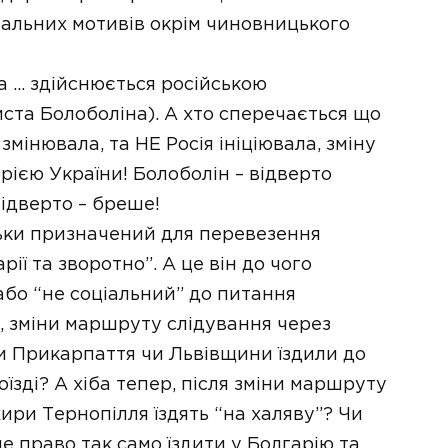
еальних мотивів окрім чиновницького
а … здійснюється російською
ста Болоболіна). А хто сперечається що
змінювала, та НЕ Росія ініціювала, зміну
рією України! Болоболін – відверто
ідверто – бреше!
ільки призначений для перевезення
рії та зворотно”. А це він до чого
або “не соціальний” до питання
і, зміни маршруту слідування через
и Прикарпаття чи Львівщини їздили до
оїзді? А хіба тепер, після зміни маршруту
ири Тернопілля їздять “на халяву”? Чи
 право так само їздити у Болгарію та