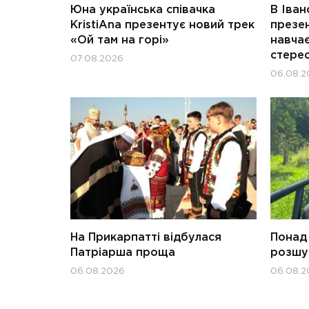
Юна українська співачка
В Іван
KristiAna презентує новий трек
презен
«Ой там на горі»
навчає
стерео
07.08.2026
06.08.2
На Прикарпатті відбулася
Понад 
Патріарша проща
розшук
06.08.2026
06.08.2