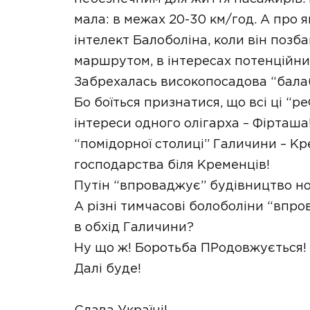
мала: в межах 20-30 км/год. А про 
інтелект Балоболіна, коли він позба
маршрутом, в інтересах потенційних
Забрехалась високопосадова “балаб
Бо боїться признатися, що всі ці “
інтереси одного олігарха – Фірташа
“помідорної столиці” Галичини – Кр
господарства біля Кременців!
Путін “впроваджує” будівництво нов
А різні тимчасові болоболіни “впр
в обхід Галичини?
Ну що ж! Боротьба ПРодовжується!
Далі буде!