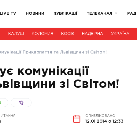
LIVE TV
НОВИНИ
ПУБЛІКАЦІЇ
ТЕЛЕКАНАЛ
РАД
А
КАЛУШ
КОЛОМИЯ
КОСІВ
НАДВІРНА
УКРАЇНА
мунікації Прикарпаття та Львівщини зі Світом!
ує комунікації
вівщини зі Світом!
ЧИТАННЯ
ОПУБЛІКОВАНО
в
12.01.2014 о 12:33