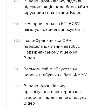
В Івано-Франківську підбили
14:18
підсумки акції щодо боротьби з
вірусними гепатитами. Відео
е-Направлення на КТ: НСЗУ
13:58
нагадує правила виписування
Івано-Франківська ОВА
13:34
передала шкільний автобус
Надвірнянському ліцею №1.
Відео
Восьмий табір «Глухота не
13:10
вирок» відбувся на базі ІФНМУ
В Івано-Франківську
12:50
організували майстер-клас зі
створення адаптивного посуду.
Відео