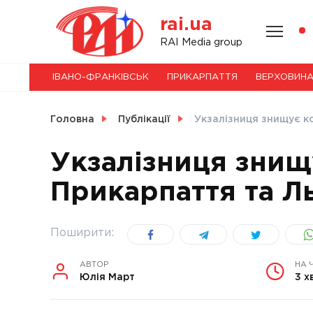
Skip
rai.ua
to
content
НОВИНИ
RAI Media group
ІВАНО-ФРАНКІВСЬК
ПРИКАРПАТТЯ
ВЕРХОВИН
СВІТ
Головна
Публікації
Укзалізниця знищує ко
Укзалізниця знищ
Прикарпаття та Ль
УКРАЇНА
Поширити:
АВТОР
НА 
Юлія Март
3 х