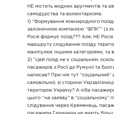
НЕ містить жодних аругментів та р
самодурства та волюнтаризма.
1) “Формування міжнародного поїзд
залізничною компанією “ФПК”” (з ли
Росія формує поїзд??? Але, НЕ Росія 
маршруту слідування поїзду терито
маніпулює іншими категоріями, та в
2) “Цей поїзд не є соціальним, оск
пасажирів з Росії до Румунії та Болга
написав? При чім тут “соціальний” 
самовільної, зі сторони Укрзалізниц
територію Україну? А хіба пасажир
цього “на халяву” в “соціальному” п
слідування через Кременець, пасаж
пасажири Галичини не мають більше