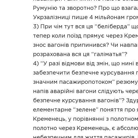
Румунію та зворотно? Про що взага
Укрзалізниці пише 4 мільйонам гро
3) При чім тут вся ця “беліберда” щ
тепер коли поїзд прямує через Креме
знос вагонів припинився? Чи навпак
розрахована вся ця “галіматья”?
4) “У разі відмови від змін, що ни
забезпечити безпечне курсування п
значним пасажиропотоком” резюмує
напів аварійні вагони слідують чер
безпечне курсування вагонів”? Здур
елементарне “зелене” поняття про 
Кременець, у порівнянні з полотно
полотно через Кременець, є абсолю
небезпечним для життя пасажирів. 