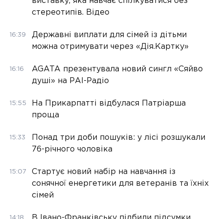
виставку, яка навчає спілкуватися без
стереотипів. Відео
Державні виплати для сімей із дітьми
16:39
можна отримувати через «Дія.Картку»
AGATA презентувала новий сингл «Сяйво
16:16
душі» на РАІ-Радіо
На Прикарпатті відбулася Патріарша
15:55
проща
Понад три доби пошуків: у лісі розшукали
15:33
76-річного чоловіка
Стартує новий набір на навчання із
15:07
сонячної енергетики для ветеранів та їхніх
сімей
В Івано-Франківську підбили підсумки
14:18