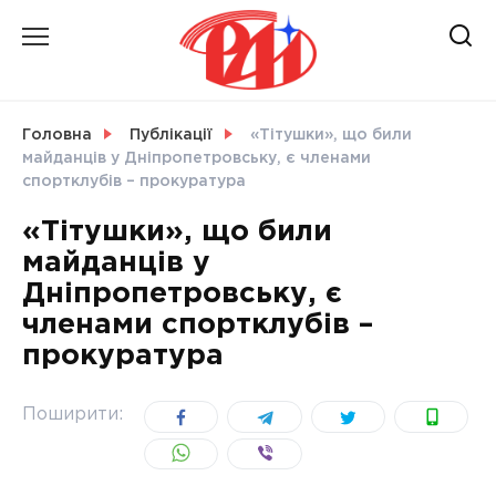
Skip
to
content
НОВИНИ
Головна
Публікації
«Тітушки», що били
майданців у Дніпропетровську, є членами
СВІТ
спортклубів – прокуратура
«Тітушки», що били
майданців у
Дніпропетровську, є
УКРАЇНА
членами спортклубів –
прокуратура
Поширити: