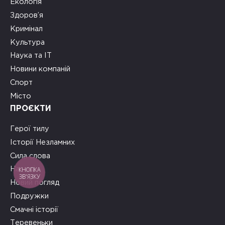
Екологія
Здоров’я
Кримінал
Культура
Наука та ІТ
Новини компаній
Спорт
Місто
ПРОЄКТИ
Герої тилу
Історії Незламних
Сила слова
КНОПКА
На часі
ЗВ'ЯЗКУ
Новий погляд
Подружки
Смачні історії
Теревеньки