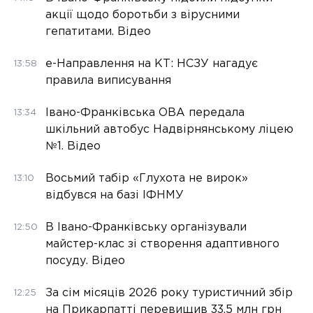
акції щодо боротьби з вірусними
гепатитами. Відео
е-Направлення на КТ: НСЗУ нагадує
13:58
правила виписування
Івано-Франківська ОВА передала
13:34
шкільний автобус Надвірнянському ліцею
№1. Відео
Восьмий табір «Глухота не вирок»
13:10
відбувся на базі ІФНМУ
В Івано-Франківську організували
12:50
майстер-клас зі створення адаптивного
посуду. Відео
За сім місяців 2026 року туристичний збір
12:25
на Прикарпатті перевищив 33,5 млн грн