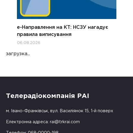
е-Направлення на КТ: НСЗУ нагадує
правила виписування
06.08.2026
загрузка...
Телерадіокомпанія РАІ
м. Івано-Франківськ, вул. Василіянок 15, 1-й поверх
Електронна адреса:
rai@trkrai.com
Телефон: 068-0000-198