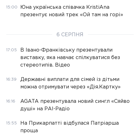
Юна українська співачка KristiAna
15:00
презентує новий трек «Ой там на горі»
6 СЕРПНЯ
В Івано-Франківську презентували
17:05
виставку, яка навчає спілкуватися без
стереотипів. Відео
Державні виплати для сімей із дітьми
16:39
можна отримувати через «Дія.Картку»
AGATA презентувала новий сингл «Сяйво
16:16
душі» на РАІ-Радіо
На Прикарпатті відбулася Патріарша
15:55
проща