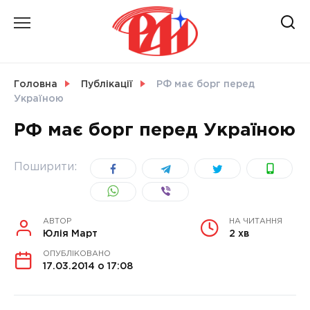
Skip
to
content
НОВИНИ
Головна
Публікації
РФ має борг перед
Україною
СВІТ
РФ має борг перед Україною
Поширити:
УКРАЇНА
АВТОР
НА ЧИТАННЯ
Юлія Март
2 хв
ОПУБЛІКОВАНО
17.03.2014 о 17:08