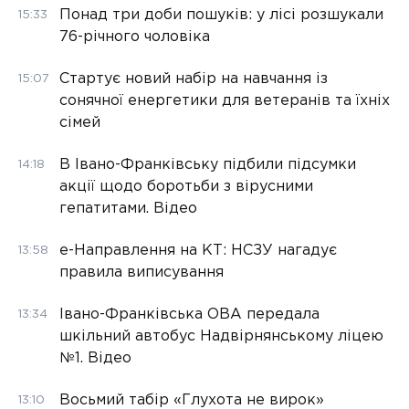
Понад три доби пошуків: у лісі розшукали
15:33
76-річного чоловіка
Стартує новий набір на навчання із
15:07
сонячної енергетики для ветеранів та їхніх
сімей
В Івано-Франківську підбили підсумки
14:18
акції щодо боротьби з вірусними
гепатитами. Відео
е-Направлення на КТ: НСЗУ нагадує
13:58
правила виписування
Івано-Франківська ОВА передала
13:34
шкільний автобус Надвірнянському ліцею
№1. Відео
Восьмий табір «Глухота не вирок»
13:10