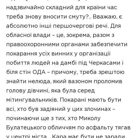
надзвичайно складний для країни час
треба знову вносити смуту?.. Вважаю, є
абсолютно інші першочергові речі. Для
обласної влади – це, зокрема, разом з
правоохоронними органами забезпечити
покарання усіх винних у організації
побиття людей на дамбі під Черкасами і
біля стін ОДА – причому, треба зрештою
знайти нелюда, який вазоном проломив
голову дівчині, яка була серед
мітингувальників. Покарані мають бути
всі, хто був задіяний у цих злочинах –
починаючи ще з тих, хто Миколу
Булатецького обличчям по асфальту тягав
у центрі міста… Кара має бути не заради