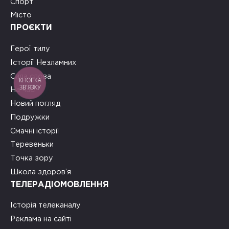
Спорт
Місто
ПРОЄКТИ
Герої тилу
Історії Незламних
Сила слова
КНОПКА
ЗВ'ЯЗКУ
На часі
Новий погляд
Подружки
Смачні історії
Теревеньки
Точка зору
Школа здоров’я
ТЕЛЕРАДІОМОВЛЕННЯ
Історія телеканалу
Реклама на сайті