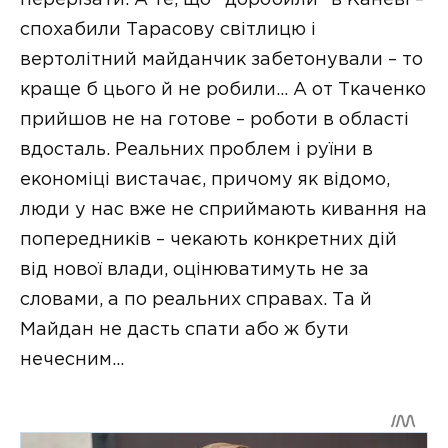
перерізати. А те, що “доробили” в Каневі –
спохабили Тарасову світлицю і
вертолітний майданчик забетонували – то
краще б цього й не робили… А от Ткаченко
прийшов не на готове – роботи в області
вдосталь. Реальних проблем і руїни в
економіці вистачає, причому як відомо,
люди у нас вже не сприймають кивання на
попередників – чекають конкретних дій
від нової влади, оцінюватимуть не за
словами, а по реальних справах. Та й
Майдан не дасть спати або ж бути
нечесним…