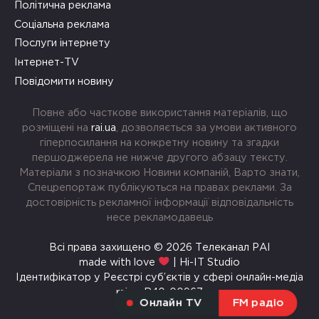
Політична реклама
Соціальна реклама
Послуги інтернету
Інтернет-TV
Повідомити новину
Повне або часткове використання матеріалів, що
розміщені на
rai.ua
, дозволяється за умови активного
гіперпосилання на конкретну новину та згадки
першоджерела не нижче другого абзацу тексту.
Матеріали з позначкою Новини компаній, Варто знати,
Спецрепортаж публікуються на правах реклами. За
достовірність рекламної інформації відповідальність
несе рекламодавець
Всі права захищено © 2026 Телеканал РАІ
made with love
| Hi-IT Studio
Ідентифікатор у Реєстрі суб’єктів у сфері онлайн-медіа
rai.ua R40-00967
Онлайн TV
FM радіо