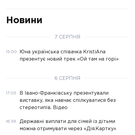
Новини
7 СЕРПНЯ
Юна українська співачка KristiAna
15:00
презентує новий трек «Ой там на горі»
6 СЕРПНЯ
В Івано-Франківську презентували
17:05
виставку, яка навчає спілкуватися без
стереотипів. Відео
Державні виплати для сімей із дітьми
16:39
можна отримувати через «Дія.Картку»