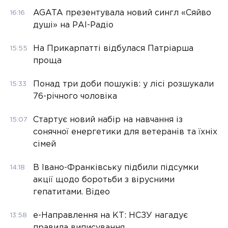
AGATA презентувала новий сингл «Сяйво
16:16
душі» на РАІ-Радіо
На Прикарпатті відбулася Патріарша
15:55
проща
Понад три доби пошуків: у лісі розшукали
15:33
76-річного чоловіка
Стартує новий набір на навчання із
15:07
сонячної енергетики для ветеранів та їхніх
сімей
В Івано-Франківську підбили підсумки
14:18
акції щодо боротьби з вірусними
гепатитами. Відео
е-Направлення на КТ: НСЗУ нагадує
13:58
правила виписування