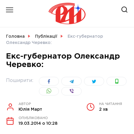
Skip
to
content
НОВИНИ
Головна
Публікації
Екс-губернатор
Олександр Черевко:
СВІТ
Екс-губернатор Олександр
Черевко:
УКРАЇНА
Поширити:
АВТОР
НА ЧИТАННЯ
Юлія Март
2 хв
ОПУБЛІКОВАНО
19.03.2014 о 10:28