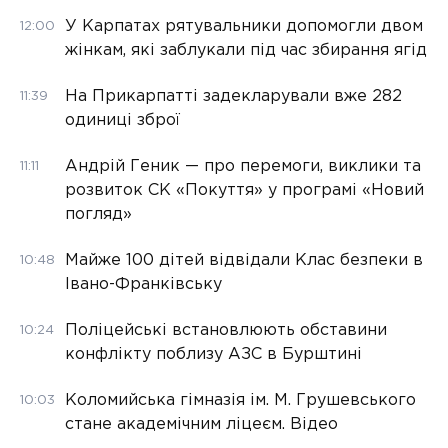
У Карпатах рятувальники допомогли двом
12:00
жінкам, які заблукали під час збирання ягід
На Прикарпатті задекларували вже 282
11:39
одиниці зброї
Андрій Геник — про перемоги, виклики та
11:11
розвиток СК «Покуття» у програмі «Новий
погляд»
Майже 100 дітей відвідали Клас безпеки в
10:48
Івано-Франківську
Поліцейські встановлюють обставини
10:24
конфлікту поблизу АЗС в Бурштині
Коломийська гімназія ім. М. Грушевського
10:03
стане академічним ліцеєм. Відео