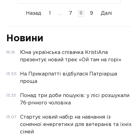
Пагінація
Назад
1
…
7
8
9
Далі
записів
Новини
Юна українська співачка KristiAna
16:16
презентує новий трек «Ой там на горі»
На Прикарпатті відбулася Патріарша
15:55
проща
Понад три доби пошуків: у лісі розшукали
15:33
76-річного чоловіка
Стартує новий набір на навчання із
15:07
сонячної енергетики для ветеранів та їхніх
сімей