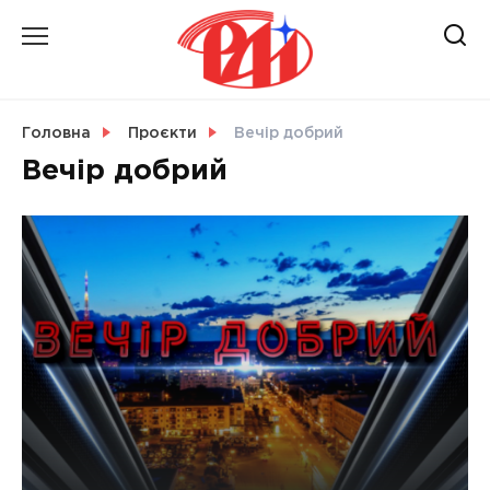
Skip
to
content
НОВИНИ
Головна
Проєкти
Вечір добрий
Вечір добрий
СВІТ
УКРАЇНА