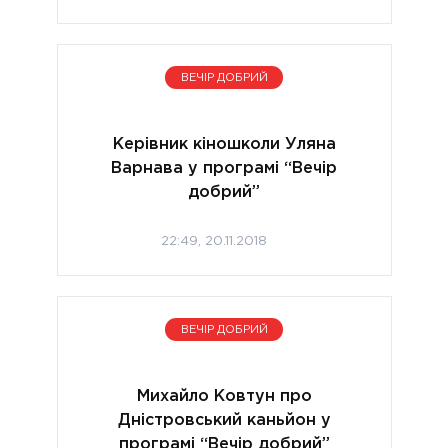
ВЕЧІР ДОБРИЙ
Керівник кіношколи Уляна
Варнава у програмі “Вечір
добрий”
22:49, 20.11.2018
ВЕЧІР ДОБРИЙ
Михайло Ковтун про
Дністровський каньйон у
програмі “Вечір добрий”