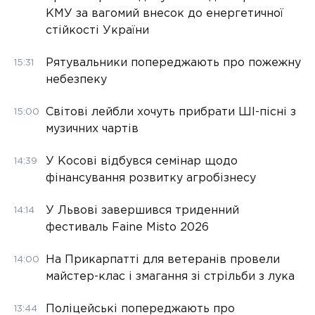
КМУ за вагомий внесок до енергетичної
стійкості України
Рятувальники попереджають про пожежну
15:31
небезпеку
Світові лейбли хочуть прибрати ШІ-пісні з
15:00
музичних чартів
У Косові відбувся семінар щодо
14:39
фінансування розвитку агробізнесу
У Львові завершився триденний
14:14
фестиваль Faine Misto 2026
На Прикарпатті для ветеранів провели
14:00
майстер-клас і змагання зі стрільби з лука
Поліцейські попереджають про
13:44