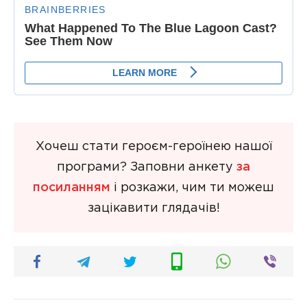
Хочеш стати героєм-героїнею нашої
програми? Заповни анкету
за
посиланням
і розкажи, чим ти можеш
зацікавити глядачів!