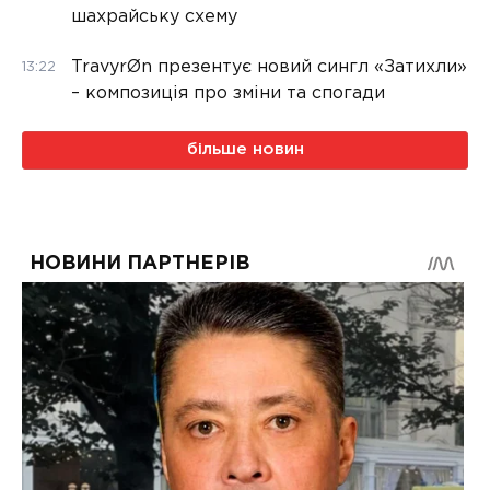
шахрайську схему
TravyrØn презентує новий сингл «Затихли»
13:22
– композиція про зміни та спогади
більше новин