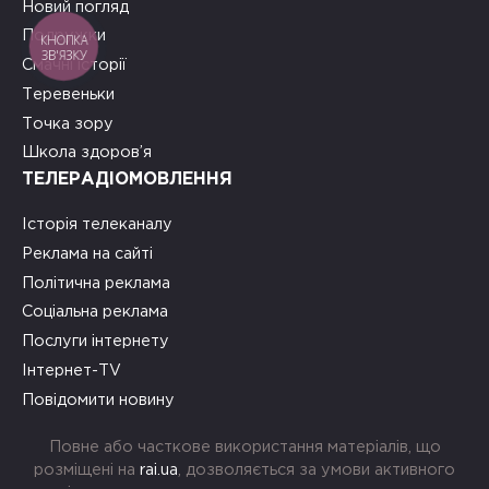
Новий погляд
Подружки
КНОПКА
ЗВ'ЯЗКУ
Смачні історії
Теревеньки
Точка зору
Школа здоров’я
ТЕЛЕРАДІОМОВЛЕННЯ
Історія телеканалу
Реклама на сайті
Політична реклама
Соціальна реклама
Послуги інтернету
Інтернет-TV
Повідомити новину
Повне або часткове використання матеріалів, що
розміщені на
rai.ua
, дозволяється за умови активного