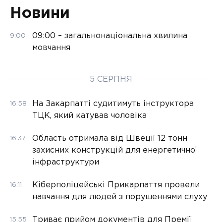
Новини
09:00 – загальнонаціональна хвилина
9:00
мовчання
5 СЕРПНЯ
На Закарпатті судитимуть інструктора
16:58
ТЦК, який катував чоловіка
Область отримала від Швеції 12 тонн
16:37
захисних конструкцій для енергетичної
інфраструктури
Кіберполіцейські Прикарпаття провели
16:11
навчання для людей з порушеннями слуху
Триває прийом документів для Премії
15:55