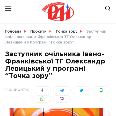
Skip
to
content
НОВИНИ
Головна
Проєкти
Точка зору
Заступник
очільника Івано-Франківської ТГ Олександр
СВІТ
Левицький у програмі “Точка зору”
Заступник очільника Івано-
Франківської ТГ Олександр
Левицький у програмі
УКРАЇНА
“Точка зору”
Поширити: