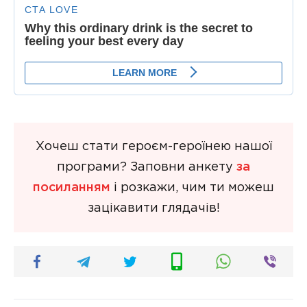
Хочеш стати героєм-героїнею нашої
програми? Заповни анкету
за
посиланням
і розкажи, чим ти можеш
зацікавити глядачів!