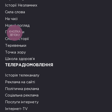
Історії Незламних
Сила слова
На часі
Новий погляд
КНОПКА
Подружки
ЗВ'ЯЗКУ
Смачні історії
Теревеньки
Точка зору
Школа здоров’я
ТЕЛЕРАДІОМОВЛЕННЯ
Історія телеканалу
Реклама на сайті
Політична реклама
Соціальна реклама
Послуги інтернету
Інтернет-TV