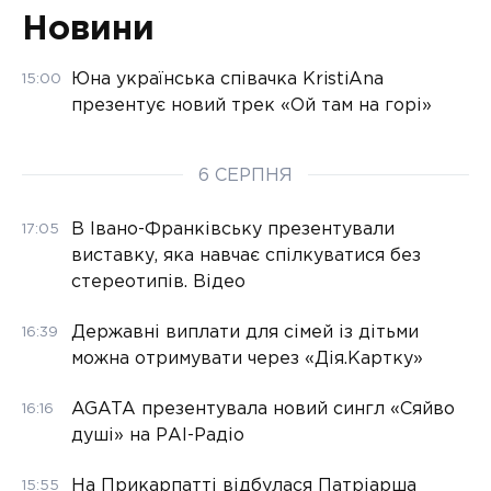
Новини
Юна українська співачка KristiAna
15:00
презентує новий трек «Ой там на горі»
6 СЕРПНЯ
В Івано-Франківську презентували
17:05
виставку, яка навчає спілкуватися без
стереотипів. Відео
Державні виплати для сімей із дітьми
16:39
можна отримувати через «Дія.Картку»
AGATA презентувала новий сингл «Сяйво
16:16
душі» на РАІ-Радіо
На Прикарпатті відбулася Патріарша
15:55