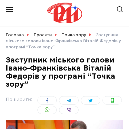
Skip
to
content
НОВИНИ
Головна
Проєкти
Точка зору
Заступник
міського голови Івано-Франківська Віталій Федорів у
СВІТ
програмі “Точка зору”
Заступник міського голови
Івано-Франківська Віталій
Федорів у програмі “Точка
УКРАЇНА
зору”
Поширити: