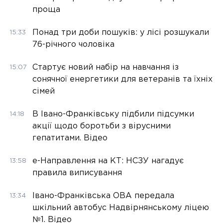
проща
Понад три доби пошуків: у лісі розшукали
15:33
76-річного чоловіка
Стартує новий набір на навчання із
15:07
сонячної енергетики для ветеранів та їхніх
сімей
В Івано-Франківську підбили підсумки
14:18
акції щодо боротьби з вірусними
гепатитами. Відео
е-Направлення на КТ: НСЗУ нагадує
13:58
правила виписування
Івано-Франківська ОВА передала
13:34
шкільний автобус Надвірнянському ліцею
№1. Відео