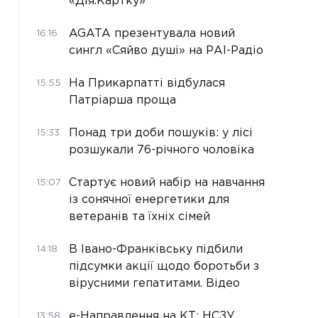
«Дія.Картку»
AGATA презентувала новий
16:16
сингл «Сяйво душі» на РАІ-Радіо
На Прикарпатті відбулася
15:55
Патріарша проща
Понад три доби пошуків: у лісі
15:33
розшукали 76-річного чоловіка
Стартує новий набір на навчання
15:07
із сонячної енергетики для
ветеранів та їхніх сімей
В Івано-Франківську підбили
14:18
підсумки акції щодо боротьби з
вірусними гепатитами. Відео
е-Направлення на КТ: НСЗУ
13:58