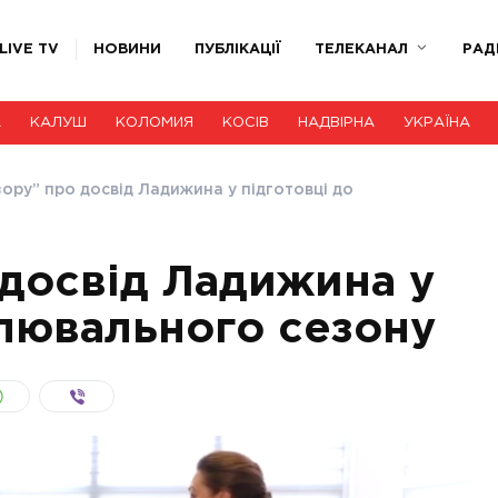
LIVE TV
НОВИНИ
ПУБЛІКАЦІЇ
ТЕЛЕКАНАЛ
РАД
А
КАЛУШ
КОЛОМИЯ
КОСІВ
НАДВІРНА
УКРАЇНА
зору” про досвід Ладижина у підготовці до
 досвід Ладижина у
алювального сезону