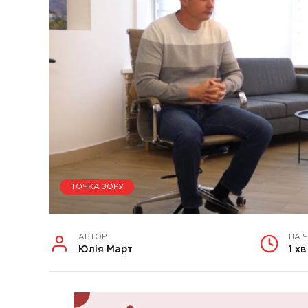
ТОЧКА ЗОРУ
АВТОР
НА 
Юлія Март
1 хв