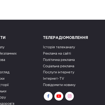
КТИ
ТЕЛЕРАДІОМОВЛЕННЯ
илу
Історія телеканалу
 Незламних
Реклама на сайті
ова
Політична реклама
Соціальна реклама
огляд
Послуги інтернету
ки
Інтернет-TV
сторії
Повідомити новину
ньки
зору
здоров’я