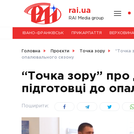
Skip
rai.ua
to
content
НОВИНИ
RAI Media group
ІВАНО-ФРАНКІВСЬК
ПРИКАРПАТТЯ
ВЕРХОВИН
СВІТ
Головна
Проєкти
Точка зору
“Точка 
опалювального сезону
“Точка зору” про
УКРАЇНА
підготовці до оп
Поширити: