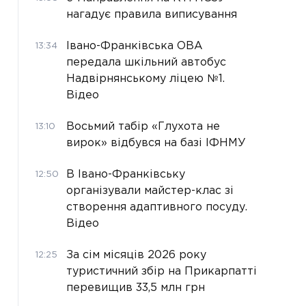
нагадує правила виписування
Івано-Франківська ОВА
13:34
передала шкільний автобус
Надвірнянському ліцею №1.
Відео
Восьмий табір «Глухота не
13:10
вирок» відбувся на базі ІФНМУ
В Івано-Франківську
12:50
організували майстер-клас зі
створення адаптивного посуду.
Відео
За сім місяців 2026 року
12:25
туристичний збір на Прикарпатті
перевищив 33,5 млн грн