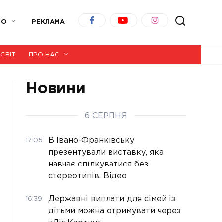
ІО
РЕКЛАМА
СВІТ
ПРО НАС
Новини
6 СЕРПНЯ
В Івано-Франківську
17:05
презентували виставку, яка
навчає спілкуватися без
стереотипів. Відео
Державні виплати для сімей із
16:39
дітьми можна отримувати через