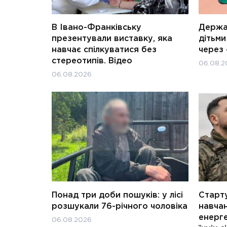
В Івано-Франківську
Держав
презентували виставку, яка
дітьм
навчає спілкуватися без
через 
стереотипів. Відео
06.08.2
06.08.2026
Понад три доби пошуків: у лісі
Старту
розшукали 76-річного чоловіка
навчан
енерге
06.08.2026