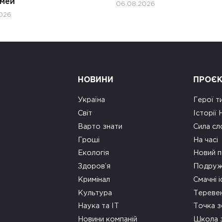
імей
06.08.2026
026
НОВИНИ
ПРОЄ
Україна
Герої т
Світ
Історії
Варто знати
Сила сл
Гроші
На часі
Екологія
Новий п
Здоров’я
Подруж
Кримінал
Смачні і
Культура
Тереве
Наука та ІТ
Точка 
Новини компаній
Школа 