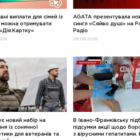
ні виплати для сімей із
AGATA презентувала но
и можна отримувати
сингл «Сяйво душі» на Р
«Дія.Картку»
Радіо
026
06.08.2026
є новий набір на
В Івано-Франківську під
ня із сонячної
підсумки акції щодо бор
тики для ветеранів та
з вірусними гепатитами. 