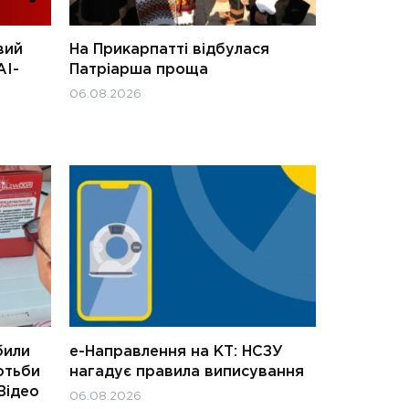
вий
На Прикарпатті відбулася
АІ-
Патріарша проща
06.08.2026
били
е-Направлення на КТ: НСЗУ
отьби
нагадує правила виписування
Відео
06.08.2026