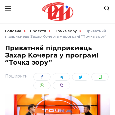
Skip
to
content
НОВИНИ
Головна
Проєкти
Точка зору
Приватний
підприємець Захар Кочерга у програмі “Точка зору”
СВІТ
Приватний підприємець
Захар Кочерга у програмі
“Точка зору”
УКРАЇНА
Поширити: