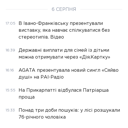
6 СЕРПНЯ
В Івано-Франківську презентували
17:05
виставку, яка навчає спілкуватися без
стереотипів. Відео
Державні виплати для сімей із дітьми
16:39
можна отримувати через «Дія.Картку»
AGATA презентувала новий сингл «Сяйво
16:16
душі» на РАІ-Радіо
На Прикарпатті відбулася Патріарша
15:55
проща
Понад три доби пошуків: у лісі розшукали
15:33
76-річного чоловіка