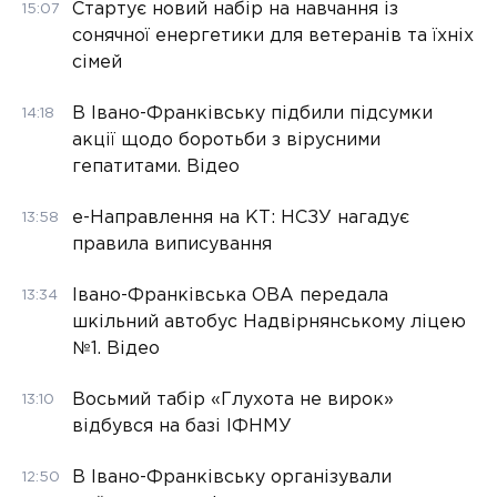
Стартує новий набір на навчання із
15:07
сонячної енергетики для ветеранів та їхніх
сімей
В Івано-Франківську підбили підсумки
14:18
акції щодо боротьби з вірусними
гепатитами. Відео
е-Направлення на КТ: НСЗУ нагадує
13:58
правила виписування
Івано-Франківська ОВА передала
13:34
шкільний автобус Надвірнянському ліцею
№1. Відео
Восьмий табір «Глухота не вирок»
13:10
відбувся на базі ІФНМУ
В Івано-Франківську організували
12:50