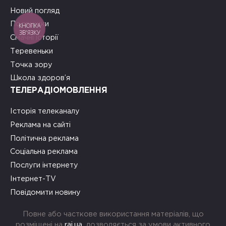
Новий погляд
Подружки
КНОПКА
ЗВ'ЯЗКУ
Смачні історії
Теревеньки
Точка зору
Школа здоров’я
ТЕЛЕРАДІОМОВЛЕННЯ
Історія телеканалу
Реклама на сайті
Політична реклама
Соціальна реклама
Послуги інтернету
Інтернет-TV
Повідомити новину
Повне або часткове використання матеріалів, що
розміщені на
rai.ua
, дозволяється за умови активного